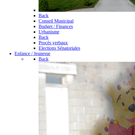
Back
Conseil Municipal
Budget / Finances
Urbanisme
Back
Procès verbaux
Elections Sénatoriales
Enfance / Jeunesse
Back