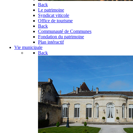
Back
Le patrimoine
Syndicat viticole
Office de tourisme
Back
Communauté de Communes
Fondation du patrimoine
Plan intéractif
Vie municipale
Back