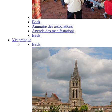
Back
Annuaire des associations
Agenda des manifestations
Back
Vie pratique
Back