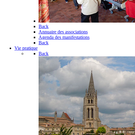
Back
Annuaire des associations
Agenda des manifestations
Back
Vie pratique
Back