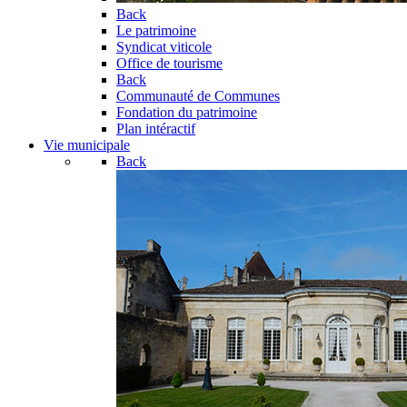
Back
Le patrimoine
Syndicat viticole
Office de tourisme
Back
Communauté de Communes
Fondation du patrimoine
Plan intéractif
Vie municipale
Back