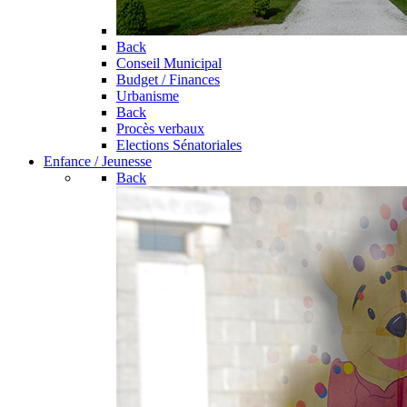
Back
Conseil Municipal
Budget / Finances
Urbanisme
Back
Procès verbaux
Elections Sénatoriales
Enfance / Jeunesse
Back