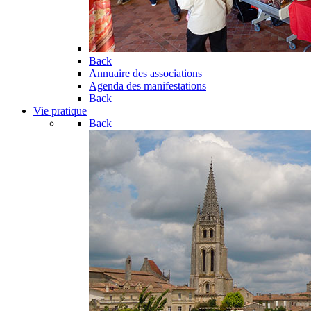
Back
Annuaire des associations
Agenda des manifestations
Back
Vie pratique
Back