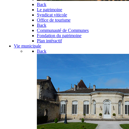
Back
Le patrimoine
Syndicat viticole
Office de tourisme
Back
Communauté de Communes
Fondation du patrimoine
Plan intéractif
Vie municipale
Back