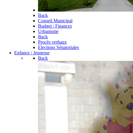
Back
Conseil Municipal
Budget / Finances
Urbanisme
Back
Procès verbaux
Elections Sénatoriales
Enfance / Jeunesse
Back