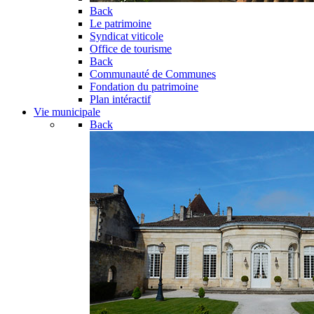
Back
Le patrimoine
Syndicat viticole
Office de tourisme
Back
Communauté de Communes
Fondation du patrimoine
Plan intéractif
Vie municipale
Back