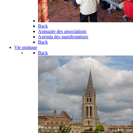
Back
Annuaire des associations
Agenda des manifestations
Back
Vie pratique
Back