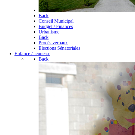
Back
Conseil Municipal
Budget / Finances
Urbanisme
Back
Procès verbaux
Elections Sénatoriales
Enfance / Jeunesse
Back