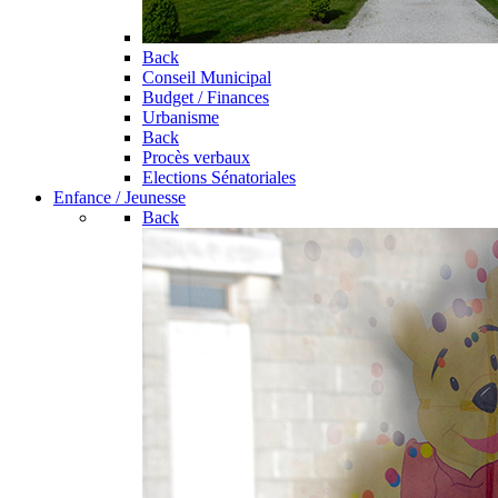
Back
Conseil Municipal
Budget / Finances
Urbanisme
Back
Procès verbaux
Elections Sénatoriales
Enfance / Jeunesse
Back