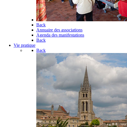
Back
Annuaire des associations
Agenda des manifestations
Back
Vie pratique
Back