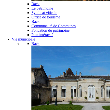
Back
Le patrimoine
Syndicat viticole
Office de tourisme
Back
Communauté de Communes
Fondation du patrimoine
Plan intéractif
Vie municipale
Back