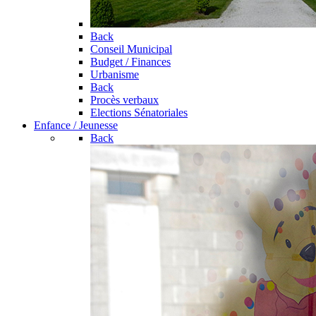
Back
Conseil Municipal
Budget / Finances
Urbanisme
Back
Procès verbaux
Elections Sénatoriales
Enfance / Jeunesse
Back