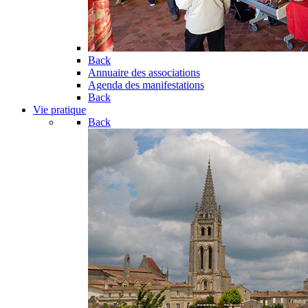
Back
Annuaire des associations
Agenda des manifestations
Back
Vie pratique
Back