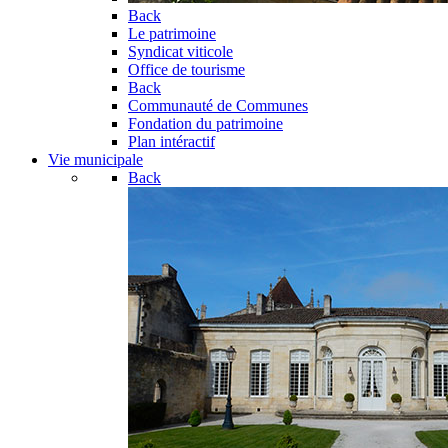
Back
Le patrimoine
Syndicat viticole
Office de tourisme
Back
Communauté de Communes
Fondation du patrimoine
Plan intéractif
Vie municipale
Back