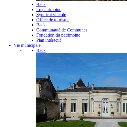
Back
Le patrimoine
Syndicat viticole
Office de tourisme
Back
Communauté de Communes
Fondation du patrimoine
Plan intéractif
Vie municipale
Back