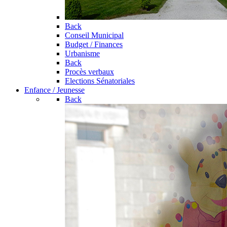
Back
Conseil Municipal
Budget / Finances
Urbanisme
Back
Procès verbaux
Elections Sénatoriales
Enfance / Jeunesse
Back