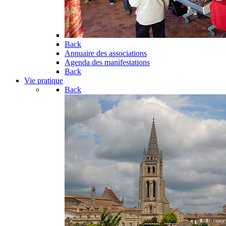
Back
Annuaire des associations
Agenda des manifestations
Back
Vie pratique
Back