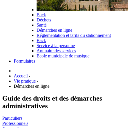
Back
Déchets
Santé
Démarches en ligne
Réglementation et tarifs du stationnement
Back
Service à la personne
Annuaire des services
Ecole municipale de musique
Formulaires
Accueil
-
Vie pratique
-
Démarches en ligne
Guide des droits et des démarches
administratives
Particuliers
Professionnels