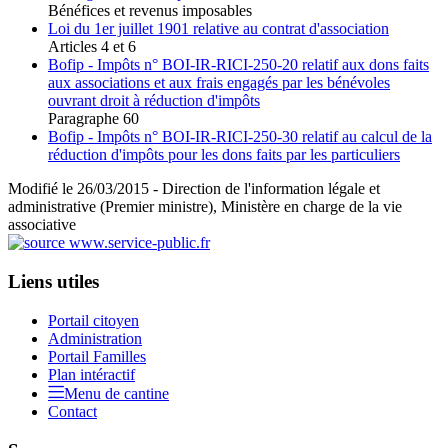
Bénéfices et revenus imposables
Loi du 1er juillet 1901 relative au contrat d'association
Articles 4 et 6
Bofip - Impôts n° BOI-IR-RICI-250-20 relatif aux dons faits
aux associations et aux frais engagés par les bénévoles
ouvrant droit à réduction d'impôts
Paragraphe 60
Bofip - Impôts n° BOI-IR-RICI-250-30 relatif au calcul de la
réduction d'impôts pour les dons faits par les particuliers
Modifié le 26/03/2015 - Direction de l'information légale et
administrative (Premier ministre), Ministère en charge de la vie
associative
Liens utiles
Portail citoyen
Administration
Portail Familles
Plan intéractif
Menu de cantine
Contact