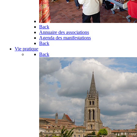
Back
Annuaire des associations
Agenda des manifestations
Back
Vie pratique
Back