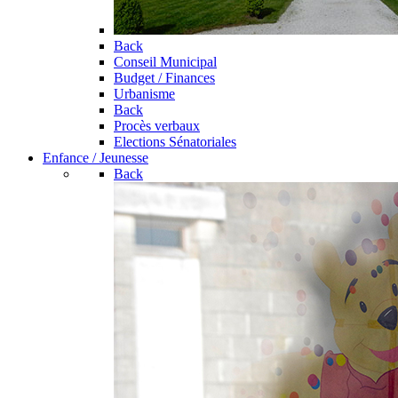
Back
Conseil Municipal
Budget / Finances
Urbanisme
Back
Procès verbaux
Elections Sénatoriales
Enfance / Jeunesse
Back