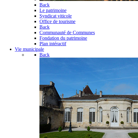
Back
Le patrimoine
Syndicat viticole
Office de tourisme
Back
Communauté de Communes
Fondation du patrimoine
Plan intéractif
Vie municipale
Back