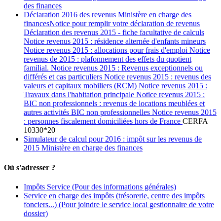
des finances
Déclaration 2016 des revenus Ministère en charge des
financesNotice pour remplir votre déclaration de revenus
Déclaration des revenus 2015 - fiche facultative de calculs
Notice revenus 2015 : résidence alternée d'enfants mineurs
Notice revenus 2015 : allocations pour frais d'emploi Notice
revenus de 2015 : plafonnement des effets du quotient
familial. Notice revenus 2015 : Revenus exceptionnels ou
différés et cas particuliers Notice revenus 2015 : revenus des
valeurs et capitaux mobiliers (RCM) Notice revenus 2015 :
Travaux dans l'habitation principale Notice revenus 2015 :
BIC non professionnels : revenus de locations meublées et
autres activités BIC non professionnelles Notice revenus 2015
: personnes fiscalement domiciliées hors de France
CERFA
10330*20
Simulateur de calcul pour 2016 : impôt sur les revenus de
2015 Ministère en charge des finances
Où s'adresser ?
Impôts Service
(Pour des informations générales)
Service en charge des impôts (trésorerie, centre des impôts
fonciers...)
(Pour joindre le service local gestionnaire de votre
dossier)