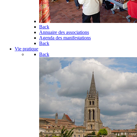
Back
Annuaire des associations
Agenda des manifestations
Back
Vie pratique
Back