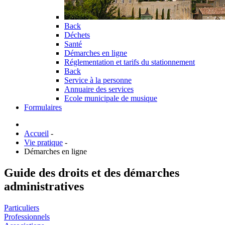
Back
Déchets
Santé
Démarches en ligne
Réglementation et tarifs du stationnement
Back
Service à la personne
Annuaire des services
Ecole municipale de musique
Formulaires
Accueil
-
Vie pratique
-
Démarches en ligne
Guide des droits et des démarches
administratives
Particuliers
Professionnels