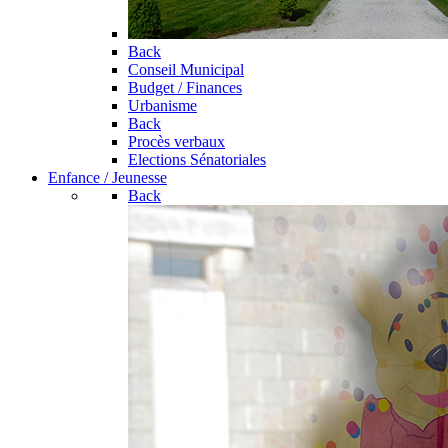
Back
Conseil Municipal
Budget / Finances
Urbanisme
Back
Procès verbaux
Elections Sénatoriales
Enfance / Jeunesse
Back