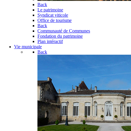
Back
Le patrimoine
Syndicat viticole
Office de tourisme
Back
Communauté de Communes
Fondation du patrimoine
Plan intéractif
Vie municipale
Back