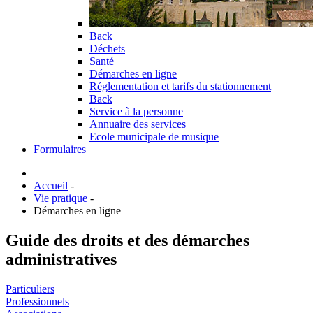
Back
Déchets
Santé
Démarches en ligne
Réglementation et tarifs du stationnement
Back
Service à la personne
Annuaire des services
Ecole municipale de musique
Formulaires
Accueil
-
Vie pratique
-
Démarches en ligne
Guide des droits et des démarches
administratives
Particuliers
Professionnels