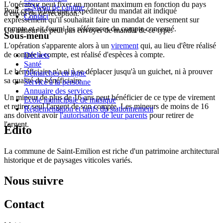
L'opérateur peut fixer un montant maximum en fonction du pays
Menu de cantine
Pour cela, il faut que l'expéditeur du mandat ait indiqué
d'envoi ou de réception.
Contact
expressément qu'il souhaitait faire un mandat de versement sur
compte et ait fourni les références du compte concerné.
Un mineur ne peut pas envoyer de mandat de ce type.
Sous-menu
L'opération s'apparente alors à un
virement
qui, au lieu d'être réalisé
de compte à compte, est réalisé d'espèces à compte.
Déchets
Santé
Le bénéficiaire n'a ni à se déplacer jusqu'à un guichet, ni à prouver
Démarches en ligne
sa qualité de bénéficiaire.
Service à la personne
Annuaire des services
Un mineur de plus de 16 ans peut bénéficier de ce type de virement
Ecole municipale de musique
et retirer seul l'argent de son compte. Les mineurs de moins de 16
Réglementation et tarifs du stationnement
ans doivent avoir
l'autorisation de leur parents
pour retirer de
l'argent.
Édito
La commune de Saint-Emilion est riche d'un patrimoine architectural
historique et de paysages viticoles variés.
Nous suivre
Contact