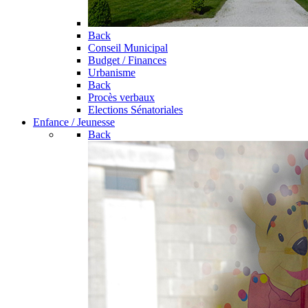
Back
Conseil Municipal
Budget / Finances
Urbanisme
Back
Procès verbaux
Elections Sénatoriales
Enfance / Jeunesse
Back