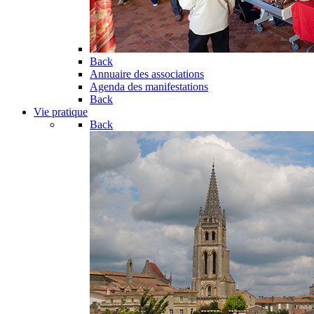
Back
Annuaire des associations
Agenda des manifestations
Back
Vie pratique
Back