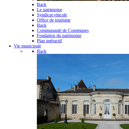
Back
Le patrimoine
Syndicat viticole
Office de tourisme
Back
Communauté de Communes
Fondation du patrimoine
Plan intéractif
Vie municipale
Back