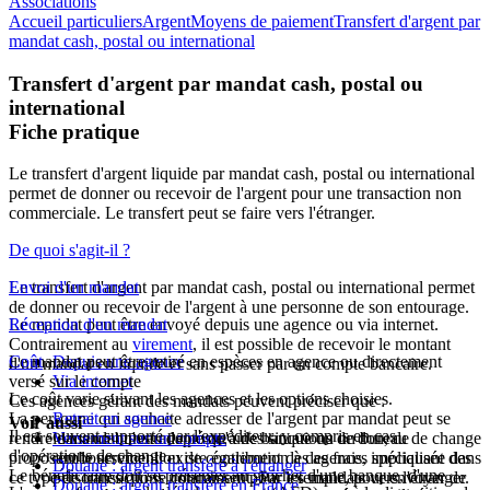
Associations
Accueil particuliers
Argent
Moyens de paiement
Transfert d'argent par
mandat cash, postal ou international
Transfert d'argent par mandat cash, postal ou
international
Fiche pratique
Le transfert d'argent liquide par mandat cash, postal ou international
permet de donner ou recevoir de l'argent pour une transaction non
commerciale. Le transfert peut se faire vers l'étranger.
De quoi s'agit-il ?
Le transfert d'argent par mandat cash, postal ou international permet
Envoi d'un mandat
de donner ou recevoir de l'argent à une personne de son entourage.
Le mandat peut être envoyé depuis une agence ou via internet.
Réception d'un mandat
Contrairement au
virement
, il est possible de recevoir le montant
Le mandat peut être retiré en espèces en agence ou directement
Coût
Depuis une agence
d'un mandat en liquide et sans passer par un compte bancaire.
versé sur le compte
Via internet
Le coût varie suivant les agences et les options choisies.
Ces agences gérant des mandats peuvent préciser que :
La personne qui souhaite adresser de l'argent par mandat peut se
Retrait en agence
Voir aussi
Il est souvent supporté par l'expéditeur, y compris en cas
rendre dans un bureau de poste, une banque ou un bureau de change
le mandat n'est adapté qu'à des situations de don, de
Versement sur un compte
d'opérations de change.
proposant le service. ll existe également des agences spécialisée dans
remboursement ou de contribution à des frais, impliquant des
Douane : argent transféré à l'étranger
Le bénéficiaire doit se présenter au guichet d'une banque, d'une
ce type de transactions notamment pour les mandats vers l'étranger.
personnes qui se connaissent. Par exemple, pour envoyer de
Douane : argent transféré en France