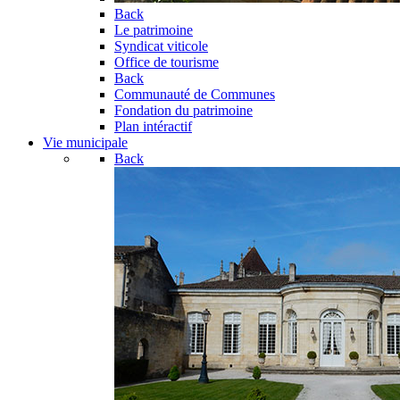
Back
Le patrimoine
Syndicat viticole
Office de tourisme
Back
Communauté de Communes
Fondation du patrimoine
Plan intéractif
Vie municipale
Back