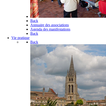
Back
Annuaire des associations
Agenda des manifestations
Back
Vie pratique
Back