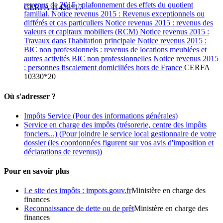
revenus de 2015 : plafonnement des effets du quotient
CERFA 11428*17
familial. Notice revenus 2015 : Revenus exceptionnels ou
différés et cas particuliers Notice revenus 2015 : revenus des
valeurs et capitaux mobiliers (RCM) Notice revenus 2015 :
Travaux dans l'habitation principale Notice revenus 2015 :
BIC non professionnels : revenus de locations meublées et
autres activités BIC non professionnelles Notice revenus 2015
: personnes fiscalement domiciliées hors de France
CERFA
10330*20
Où s'adresser ?
Impôts Service
(Pour des informations générales)
Service en charge des impôts (trésorerie, centre des impôts
fonciers...)
(Pour joindre le service local gestionnaire de votre
dossier (les coordonnées figurent sur vos avis d'imposition et
déclarations de revenus))
Pour en savoir plus
Le site des impôts : impots.gouv.fr
Ministère en charge des
finances
Reconnaissance de dette ou de prêt
Ministère en charge des
finances