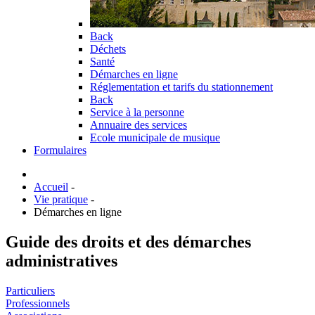
Back
Déchets
Santé
Démarches en ligne
Réglementation et tarifs du stationnement
Back
Service à la personne
Annuaire des services
Ecole municipale de musique
Formulaires
Accueil
-
Vie pratique
-
Démarches en ligne
Guide des droits et des démarches
administratives
Particuliers
Professionnels