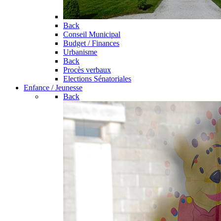
Back
Conseil Municipal
Budget / Finances
Urbanisme
Back
Procès verbaux
Elections Sénatoriales
Enfance / Jeunesse
Back