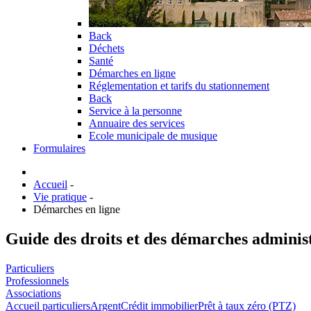
Back
Déchets
Santé
Démarches en ligne
Réglementation et tarifs du stationnement
Back
Service à la personne
Annuaire des services
Ecole municipale de musique
Formulaires
Accueil
-
Vie pratique
-
Démarches en ligne
Guide des droits et des démarches adminis
Particuliers
Professionnels
Associations
Accueil particuliers
Argent
Crédit immobilier
Prêt à taux zéro (PTZ)