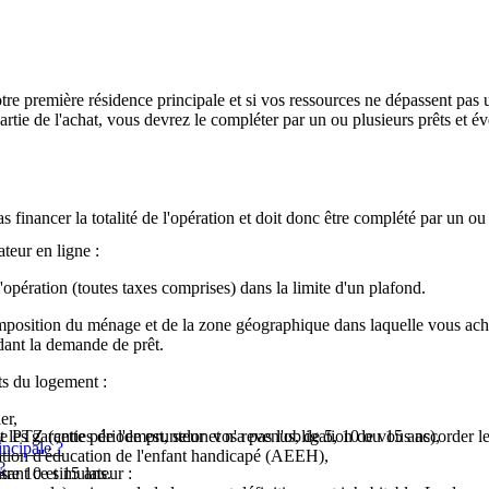
tre première résidence principale et si vos ressources ne dépassent pa
artie de l'achat, vous devrez le compléter par un ou plusieurs prêts et
s financer la totalité de l'opération et doit donc être complété par un ou 
teur en ligne :
opération (toutes taxes comprises) dans la limite d'un plafond.
osition du ménage et de la zone géographique dans laquelle vous ache
dant la demande de prêt.
ts du logement :
er,
.
t les garanties de l'emprunteur et n'a pas l'obligation de vous accorder 
e PTZ (cette période est, selon vos revenus, de 5, 10 ou 15 ans),
incipale ?
cation d'éducation de l'enfant handicapé (AEEH),
?
ant ce simulateur :
tre 10 et 15 ans.