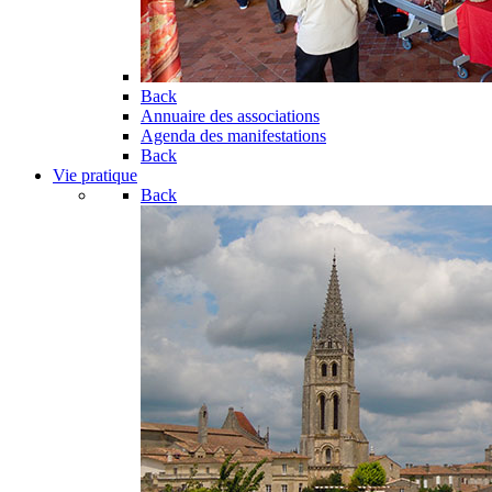
Back
Annuaire des associations
Agenda des manifestations
Back
Vie pratique
Back