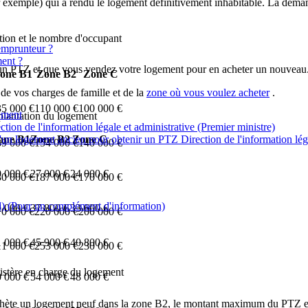
 exemple) qui a rendu le logement définitivement inhabitable. La demande
tion et le nombre d'occupant
-emprunteur ?
ment ?
'un PTZ et que vous vendez votre logement pour en acheter un nouveau
one B1
Zone B2
Zone C
de vos charges de famille et de la
zone où vous voulez acheter
.
35 000 €
110 000 €
100 000 €
ement
plantation du logement
ion de l'information légale et administrative (Premier ministre)
one B1
Zone B2
Zone C
un logement ancien pour obtenir un PTZ Direction de l'information légal
89 000 €
154 000 €
140 000 €
 000 €
27 000 €
24 000 €
30 000 €
187 000 €
170 000 €
l)
(Pour un complément d'information)
 000 €
37 800 €
33 600 €
70 000 €
220 000 €
200 000 €
 000 €
45 900 €
40 800 €
11 000 €
253 000 €
230 000 €
istère en charge du logement
 000 €
54 000 €
48 000 €
achète un logement neuf dans la zone B2, le montant maximum du PTZ es