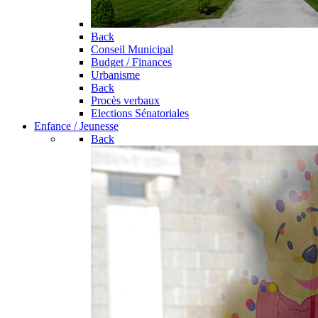
Back
Conseil Municipal
Budget / Finances
Urbanisme
Back
Procès verbaux
Elections Sénatoriales
Enfance / Jeunesse
Back