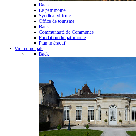
Back
Le patrimoine
Syndicat viticole
Office de tourisme
Back
Communauté de Communes
Fondation du patrimoine
Plan intéractif
Vie municipale
Back