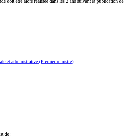
 doit être alors réalisée dans les 2 ans suivant la publication de
.
e et administrative (Premier ministre)
t de :