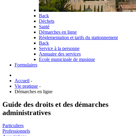
Back
Déchets
Santé
Démarches en ligne
Réglementation et tarifs du stationnement
Back
Service à la personne
Annuaire des services
Ecole municipale de musique
Formulaires
Accueil
-
Vie pratique
-
Démarches en ligne
Guide des droits et des démarches
administratives
Particuliers
Professionnels