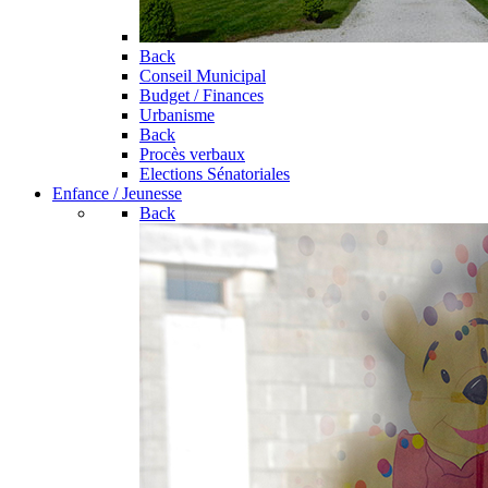
Back
Conseil Municipal
Budget / Finances
Urbanisme
Back
Procès verbaux
Elections Sénatoriales
Enfance / Jeunesse
Back