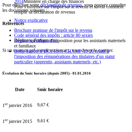
2014
Ministère en charge des finances
Pour effectuer votre
déclaration de revenus
, vous pouvez consulter
Pour s'informer sur l'impôt sur le revenu et savoir comment
les documents suivants :
remplir sa déclaration de revenus
Notice explicative
Références
Brochure pratique de l'impôt sur le revenu
Code général des impôts : article 80 sexies
Dépliants d'information
Régime spécifique d'imposition pour les assistants maternels
et familiaux
Si un montant pré-rempli est inexact, vous devez le corriger.
Bofip-impôts n°BOI-RSA-CHAMP-10-20 relatif à
l'imposition des rémunérations des titulaires d'un statut
particulier (apprentis, assistants maternels, etc.)
Évolution du Smic horaire (depuis 2005)
- 01.01.2016
Date
Smic horaire
er
9,67 €
1
janvier 2016
er
9,61 €
1
janvier 2015