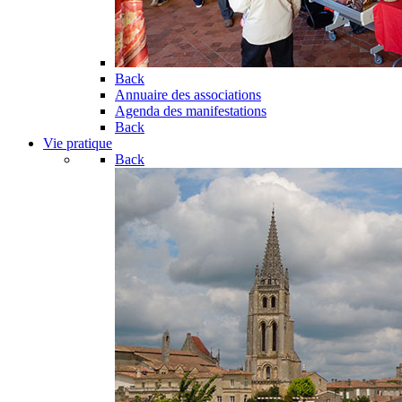
Back
Annuaire des associations
Agenda des manifestations
Back
Vie pratique
Back