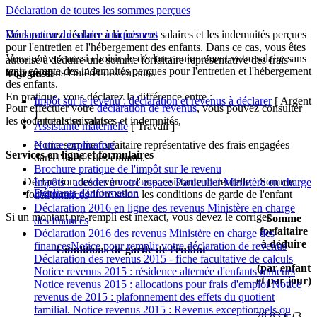
Déclaration de toutes les sommes perçues
Vous pouvez déclarer à la fois vos salaires et les indemnités perçues
Déclaration du salaire uniquement
pour l'entretien et l'hébergement des enfants. Dans ce cas, vous êtes
Vous pouvez aussi choisir de déclarer uniquement votre salaire sans
autorisé à déduire une somme forfaitaire représentative des frais
tenir compte des indemnités perçues pour l'entretien et l'hébergement
engagés dans l'intérêt des enfants.
Voir aussi
des enfants.
En pratique, vous déclarez la différence entre :
Impôt sur le revenu : déclaration et revenus à déclarer
[ Argent
Pour effectuer votre
déclaration de revenus
, vous pouvez consulter
]
les documents suivants :
le total des salaires et indemnités,
Assistante maternelle
[ Travail ]
et une somme forfaitaire représentative des frais engagées
Notice explicative
Services en ligne et formulaires
dans l'intérêt des enfants.
Brochure pratique de l'impôt sur le revenu
Déclaration des revenus d'une assistante maternelle - Somme
Impôts : accéder à votre espace Particulier Ministère en charge
Dépliants d'information
forfaitaire à déduire selon les conditions de garde de l'enfant
des finances
Déclaration 2016 en ligne des revenus Ministère en charge
Si un montant pré-rempli est inexact, vous devez le corriger.
Somme
des finances
forfaitaire
Déclaration 2016 des revenus Ministère en charge des
à déduire
financesNotice pour remplir votre déclaration de revenus
Conditions de garde de l'enfant
Déclaration des revenus 2015 - fiche facultative de calculs
(par enfant
Notice revenus 2015 : résidence alternée d'enfants mineurs
et par jour)
Notice revenus 2015 : allocations pour frais d'emploi Notice
revenus de 2015 : plafonnement des effets du quotient
familial. Notice revenus 2015 : Revenus exceptionnels ou
28,83 €
(3