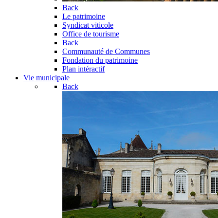
Back
Le patrimoine
Syndicat viticole
Office de tourisme
Back
Communauté de Communes
Fondation du patrimoine
Plan intéractif
Vie municipale
Back