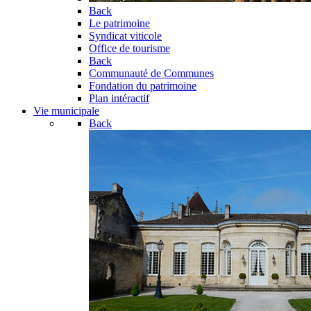
Back
Le patrimoine
Syndicat viticole
Office de tourisme
Back
Communauté de Communes
Fondation du patrimoine
Plan intéractif
Vie municipale
Back