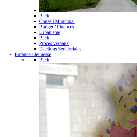
Back
Conseil Municipal
Budget / Finances
Urbanisme
Back
Procès verbaux
Elections Sénatoriales
Enfance / Jeunesse
Back