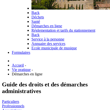
Back
Déchets
Santé
Démarches en ligne
Réglementation et tarifs du stationnement
Back
Service à la personne
Annuaire des services
Ecole municipale de musique
Formulaires
Accueil
-
Vie pratique
-
Démarches en ligne
Guide des droits et des démarches
administratives
Particuliers
Professionnels