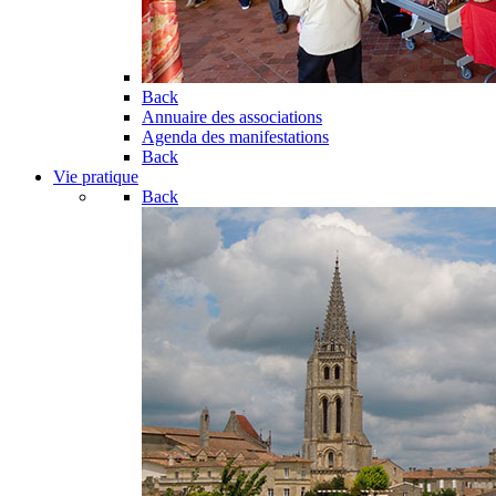
Back
Annuaire des associations
Agenda des manifestations
Back
Vie pratique
Back