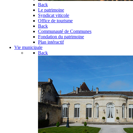
Back
Le patrimoine
Syndicat viticole
Office de tourisme
Back
Communauté de Communes
Fondation du patrimoine
Plan intéractif
Vie municipale
Back