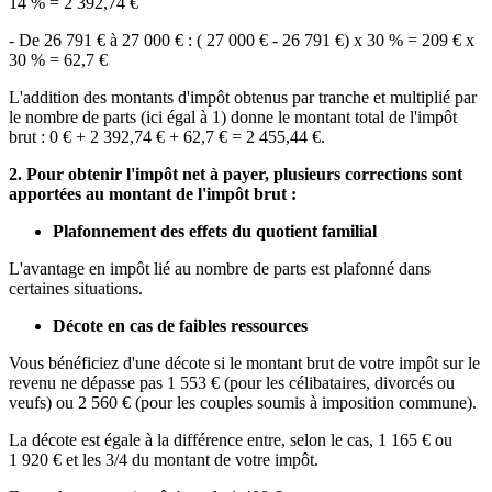
14 % =
2 392,74 €
- De
26 791 €
à
27 000 €
: (
27 000 €
-
26 791 €
) x 30 % =
209 €
x
30 % =
62,7 €
L'addition des montants d'impôt obtenus par tranche et multiplié par
le nombre de parts (ici égal à 1) donne le montant total de l'impôt
brut :
0 €
+
2 392,74 €
+
62,7 €
=
2 455,44 €
.
2. Pour obtenir l'impôt net à payer, plusieurs corrections sont
apportées au montant de l'impôt brut :
Plafonnement des effets du quotient familial
L'avantage en impôt lié au nombre de parts est plafonné dans
certaines situations.
Décote en cas de faibles ressources
Vous bénéficiez d'une décote si le montant brut de votre impôt sur le
revenu ne dépasse pas
1 553 €
(pour les célibataires, divorcés ou
veufs) ou
2 560 €
(pour les couples soumis à imposition commune).
La décote est égale à la différence entre, selon le cas,
1 165 €
ou
1 920 €
et les 3/4 du montant de votre impôt.