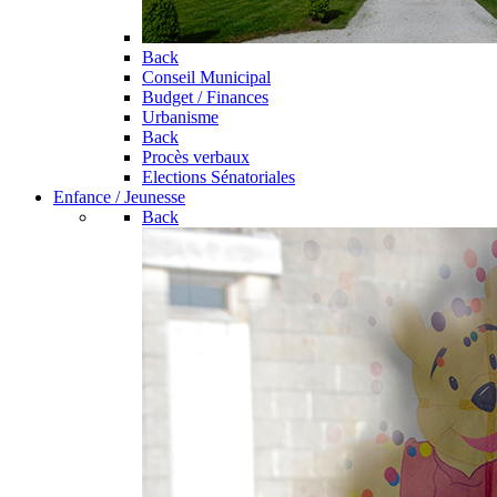
Back
Conseil Municipal
Budget / Finances
Urbanisme
Back
Procès verbaux
Elections Sénatoriales
Enfance / Jeunesse
Back