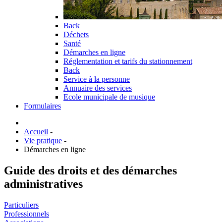
Back
Déchets
Santé
Démarches en ligne
Réglementation et tarifs du stationnement
Back
Service à la personne
Annuaire des services
Ecole municipale de musique
Formulaires
Accueil
-
Vie pratique
-
Démarches en ligne
Guide des droits et des démarches
administratives
Particuliers
Professionnels