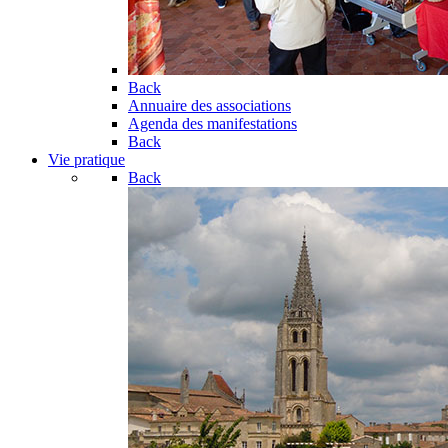
Back
Annuaire des associations
Agenda des manifestations
Back
Vie pratique
Back