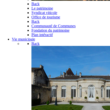
Back
Le patrimoine
Syndicat viticole
Office de tourisme
Back
Communauté de Communes
Fondation du patrimoine
Plan intéractif
Vie municipale
Back