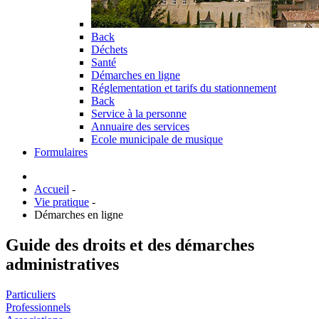
Back
Déchets
Santé
Démarches en ligne
Réglementation et tarifs du stationnement
Back
Service à la personne
Annuaire des services
Ecole municipale de musique
Formulaires
Accueil
-
Vie pratique
-
Démarches en ligne
Guide des droits et des démarches
administratives
Particuliers
Professionnels