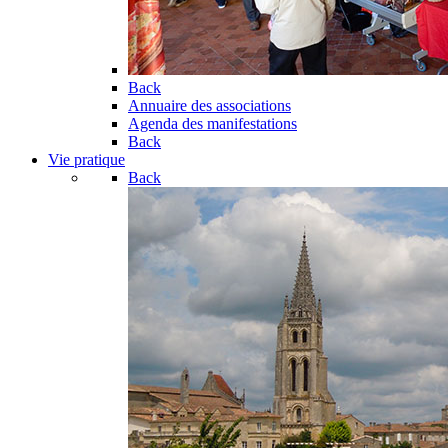
Back
Annuaire des associations
Agenda des manifestations
Back
Vie pratique
Back