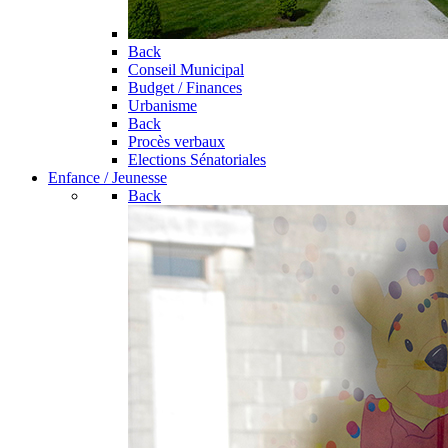
Back
Conseil Municipal
Budget / Finances
Urbanisme
Back
Procès verbaux
Elections Sénatoriales
Enfance / Jeunesse
Back