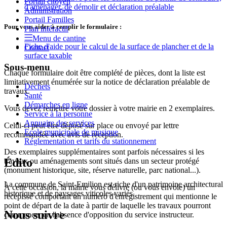
Portail citoyen
d'aménager, de démolir et déclaration préalable
Administration
Portail Familles
Pour vous aider à remplir le formulaire :
Plan intéractif
Menu de cantine
Fiche d'aide pour le calcul de la surface de plancher et de la
Contact
surface taxable
Sous-menu
Chaque formulaire doit être complété de pièces, dont la liste est
limitativement énumérée sur la notice de déclaration préalable de
Déchets
travaux.
Santé
Démarches en ligne
Vous devez remettre votre dossier à votre mairie en 2 exemplaires.
Service à la personne
Annuaire des services
Celui-ci peut être déposé sur place ou envoyé par lettre
Ecole municipale de musique
recommandée avec avis de réception.
Réglementation et tarifs du stationnement
Des exemplaires supplémentaires sont parfois nécessaires si les
Édito
travaux ou aménagements sont situés dans un secteur protégé
(monument historique, site, réserve naturelle, parc national...).
La commune de Saint-Emilion est riche d'un patrimoine architectural
À cette occasion, la mairie vous délivre (ou vous envoie) un
historique et de paysages viticoles variés.
récépissé comportant un numéro d'enregistrement qui mentionne le
point de départ de la date à partir de laquelle les travaux pourront
Nous suivre
commencer en l'absence d'opposition du service instructeur.