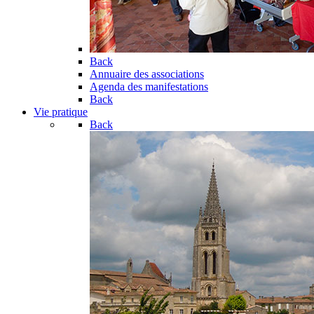
Back
Annuaire des associations
Agenda des manifestations
Back
Vie pratique
Back