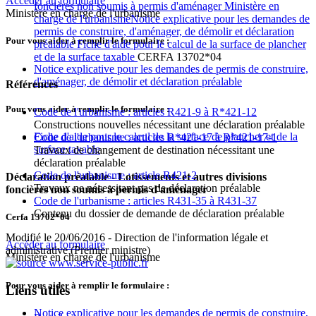
Accéder au formulaire
foncières non soumis à permis d'aménager Ministère en
Ministère en charge de l'urbanisme
charge de l'urbanismeNotice explicative pour les demandes de
permis de construire, d'aménager, de démolir et déclaration
Pour vous aider à remplir le formulaire :
préalable Fiche d'aide pour le calcul de la surface de plancher
et de la surface taxable
CERFA 13702*04
Notice explicative pour les demandes de permis de construire,
d'aménager, de démolir et déclaration préalable
Références
Pour vous aider à remplir le formulaire :
Code de l'urbanisme : articles R421-9 à R*421-12
Constructions nouvelles nécessitant une déclaration préalable
Fiche d'aide pour le calcul de la surface de plancher et de la
Code de l'urbanisme : articles R*421-17 à R*421-17-1
surface taxable
Travaux de changement de destination nécessitant une
déclaration préalable
Code de l'urbanisme : article R421-2
Déclaration préalable - Lotissements et autres divisions
Travaux ne nécessitant pas de déclaration préalable
foncières non soumis à permis d'aménager
Code de l'urbanisme : articles R431-35 à R431-37
Contenu du dossier de demande de déclaration préalable
Cerfa 13702*04
Modifié le 20/06/2016 - Direction de l'information légale et
Accéder au formulaire
administrative (Premier ministre)
Ministère en charge de l'urbanisme
Pour vous aider à remplir le formulaire :
Liens utiles
Notice explicative pour les demandes de permis de construire,