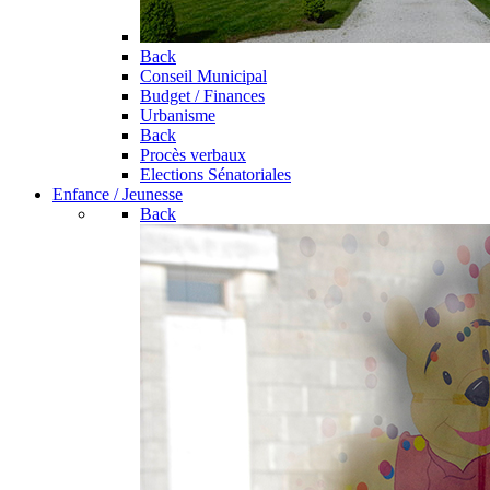
Back
Conseil Municipal
Budget / Finances
Urbanisme
Back
Procès verbaux
Elections Sénatoriales
Enfance / Jeunesse
Back