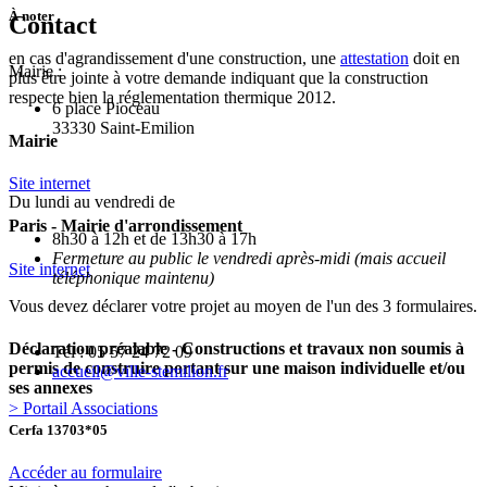
À noter
Contact
en cas d'agrandissement d'une construction, une
attestation
doit en
Mairie :
plus être jointe à votre demande indiquant que la construction
respecte bien la réglementation thermique 2012.
6 place Pioceau
33330 Saint-Emilion
Mairie
Site internet
Du lundi au vendredi de
Paris - Mairie d'arrondissement
8h30 à 12h et de 13h30 à 17h
Fermeture au public le vendredi après-midi (mais accueil
Site internet
téléphonique maintenu)
Vous devez déclarer votre projet au moyen de l'un des 3 formulaires.
Déclaration préalable - Constructions et travaux non soumis à
Tél : 05 57 24 72 09
permis de construire portant sur une maison individuelle et/ou
accueil@ville-stemilion.fr
ses annexes
> Portail Associations
Cerfa 13703*05
Accéder au formulaire