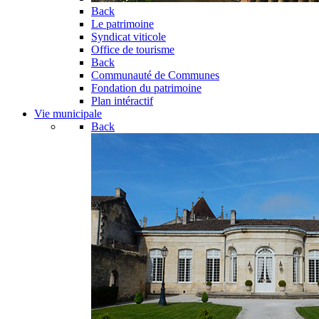
Back
Le patrimoine
Syndicat viticole
Office de tourisme
Back
Communauté de Communes
Fondation du patrimoine
Plan intéractif
Vie municipale
Back