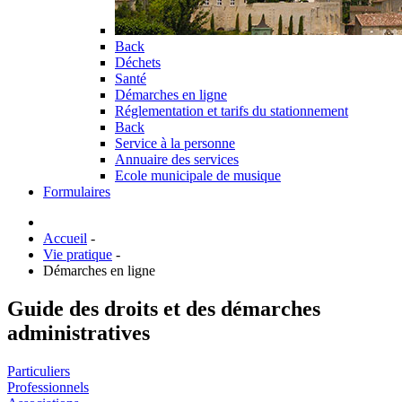
Back
Déchets
Santé
Démarches en ligne
Réglementation et tarifs du stationnement
Back
Service à la personne
Annuaire des services
Ecole municipale de musique
Formulaires
Accueil
-
Vie pratique
-
Démarches en ligne
Guide des droits et des démarches
administratives
Particuliers
Professionnels