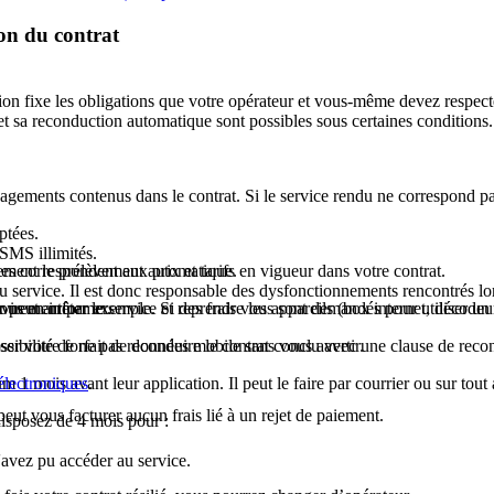
ion du contrat
on fixe les obligations que votre opérateur et vous-même devez respecter
et sa reconduction automatique sont possibles sous certaines conditions.
agements contenus dans le contrat. Si le service rendu ne correspond pas 
ptées.
SMS illimités.
es correspondent aux prix et tarifs en vigueur dans votre contrat.
ement le prélèvement automatique.
u service. Il est donc responsable des dysfonctionnements rencontrés lors
peut arrêter le service et reprendre les appareils (box internet, décodeur.
irement par exemple. Si des frais vous sont demandés pour utiliser un au
vous en informer.
ser votre forfait de données mobile sans vous avertir.
sibilité de ne pas reconduire le contrat conclu avec une clause de recondu
m 1 mois avant leur application. Il peut le faire par courrier ou sur tou
lectroniques
.
peut vous facturer aucun frais lié à un rejet de paiement.
isposez de 4 mois pour :
'avez pu accéder au service.