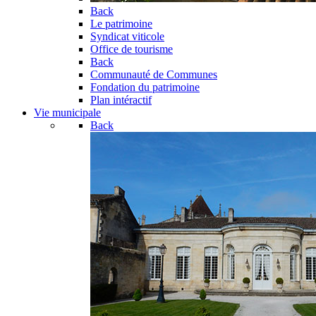
Back
Le patrimoine
Syndicat viticole
Office de tourisme
Back
Communauté de Communes
Fondation du patrimoine
Plan intéractif
Vie municipale
Back