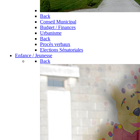
Back
Conseil Municipal
Budget / Finances
Urbanisme
Back
Procès verbaux
Elections Sénatoriales
Enfance / Jeunesse
Back