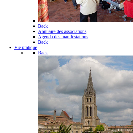
Back
Annuaire des associations
Agenda des manifestations
Back
Vie pratique
Back