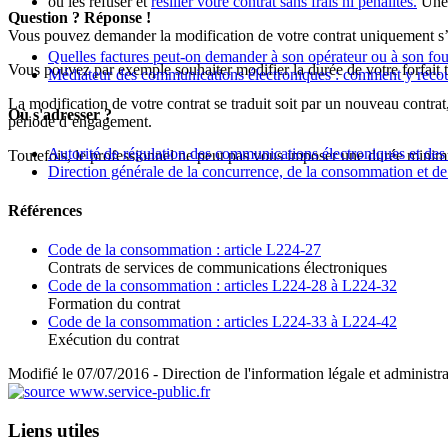
ou les refuser et
résilier votre contrat sans frais ni pénalités.
Une 
Question ? Réponse !
Vous pouvez demander la modification de votre contrat uniquement s’i
Quelles factures peut-on demander à son opérateur ou à son fou
Vous pouvez par exemple souhaiter modifier la durée de votre forfait t
Médiateur des communications électroniques : comment y recou
La modification de votre contrat se traduit soit par un nouveau contrat
Où s'adresser ?
période d’engagement.
Autorité de régulation des communications électroniques et des
Toutefois, le professionnel ne peut pas vous imposer une durée mini
Direction générale de la concurrence, de la consommation et 
Références
Code de la consommation : article L224-27
Contrats de services de communications électroniques
Code de la consommation : articles L224-28 à L224-32
Formation du contrat
Code de la consommation : articles L224-33 à L224-42
Exécution du contrat
Modifié le 07/07/2016 - Direction de l'information légale et administra
Liens utiles