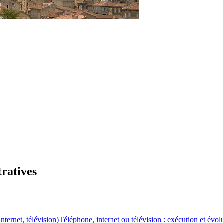
tratives
ternet, télévision)
Téléphone, internet ou télévision : exécution et évol