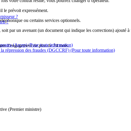
fois votre contrat résilié, vous pourrez changer d’opérateur.
l le prévoit expressément.
rnisseur ?
éléphonique ou certains services optionnels.
rir ?
, soit par un avenant (un document qui indique les corrections) ajouté à v
 postes (Arcep)
(Pour toute information)
mum d'engagement de plus de 24 mois.
de la répression des fraudes (DGCCRF)
(Pour toute information)
tive (Premier ministre)