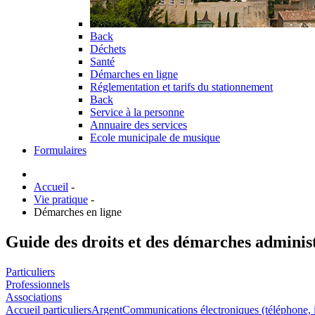
Back
Déchets
Santé
Démarches en ligne
Réglementation et tarifs du stationnement
Back
Service à la personne
Annuaire des services
Ecole municipale de musique
Formulaires
Accueil
-
Vie pratique
-
Démarches en ligne
Guide des droits et des démarches adminis
Particuliers
Professionnels
Associations
Accueil particuliers
Argent
Communications électroniques (téléphone, in