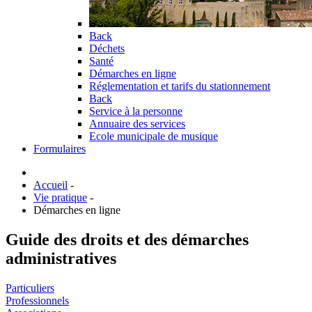
Back
Déchets
Santé
Démarches en ligne
Réglementation et tarifs du stationnement
Back
Service à la personne
Annuaire des services
Ecole municipale de musique
Formulaires
Accueil
-
Vie pratique
-
Démarches en ligne
Guide des droits et des démarches
administratives
Particuliers
Professionnels