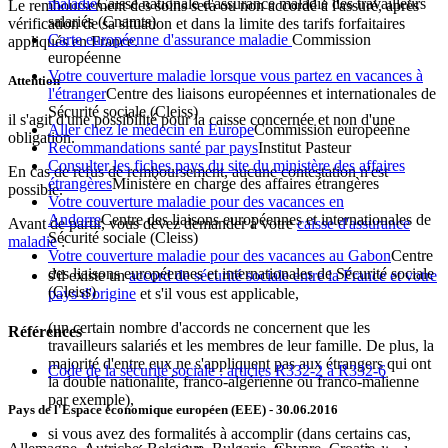
maladie
Caisse nationale d'assurance maladie des travailleurs
Le remboursement des soins sera ou non accordé à l'assuré, après
salariés (Cnamts)
vérification de sa situation et dans la limite des tarifs forfaitaires
Carte européenne d'assurance maladie
Commission
appliqués en France.
européenne
Votre couverture maladie lorsque vous partez en vacances à
Attention
l'étranger
Centre des liaisons européennes et internationales de
Sécurité sociale (Cleiss)
il s'agit d'une possibilité pour la caisse concernée et non d'une
Aller chez le médecin en Europe
Commission européenne
obligation.
Recommandations santé par pays
Institut Pasteur
Consulter les fiches pays du site du ministère des affaires
En cas de refus de remboursement, aucune contestation n'est
étrangères
Ministère en charge des affaires étrangères
possible.
Votre couverture maladie pour des vacances en
Andorre
Centre des liaisons européennes et internationales de
Avant de partir, vous devez demander à votre
caisse d'assurance
Sécurité sociale (Cleiss)
maladie
:
Votre couverture maladie pour des vacances au Gabon
Centre
des liaisons européennes et internationales de Sécurité sociale
s'il existe un
accord de sécurité sociale entre la France et votre
(Cleiss)
pays d'origine
et s'il vous est applicable,
(un certain nombre d'accords ne concernent que les
Références
travailleurs salariés et les membres de leur famille. De plus, la
majorité d'entre eux ne s'appliquent pas aux étrangers qui ont
Code de la sécurité sociale : articles R332-2 à R332-6
la double nationalité, franco-algérienne ou franco-malienne
par exemple),
Pays de l'Espace économique européen (EEE)
- 30.06.2016
si vous avez des formalités à accomplir (dans certains cas,