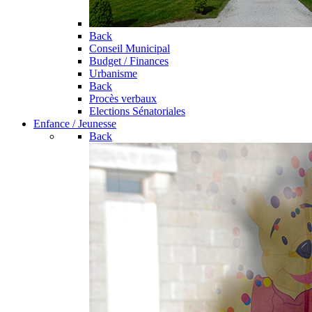
Back
Conseil Municipal
Budget / Finances
Urbanisme
Back
Procès verbaux
Elections Sénatoriales
Enfance / Jeunesse
Back