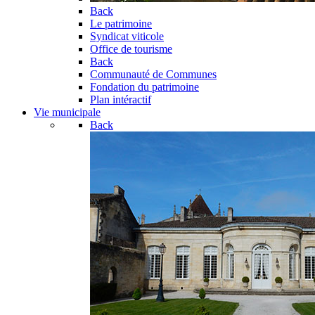
Back
Le patrimoine
Syndicat viticole
Office de tourisme
Back
Communauté de Communes
Fondation du patrimoine
Plan intéractif
Vie municipale
Back