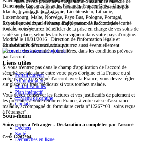
Allemagne, Autriche, Belgique, Bulgarie, Chypre, Croatie,
vous devez présenter à l'organisme d'assurance maladie de
Danemark, Espagne, Estonie, Finlande, France, Grèce, Hongrie,
votre pays d'origine des formulaires spécifiques remis par
Irlande, Islande, Italie, Lettonie, Liechtenstein, Lituanie,
votre caisse française).
Luxembourg, Malte, Norvège, Pays-Bas, Pologne, Portugal,
République tchèque, Roumanie, Royaume-Uni, Slovaquie,
Si vous entrez dans le champ d'application de l'accord de sécurité
Slovénie, Suède
sociale, vous pourrez bénéficier de la prise en charge de vos soins de
santé sur place, selon les tarifs en vigueur dans votre pays d'origine.
Modifié le 18/01/2016 - Direction de l'information légale et
administrative (Premier ministre)
En cas d'arrêt de travail, vous pourrez aussi éventuellement
percevoir des indemnités journalières, dans les conditions prévues
par l'accord.
Liens utiles
Si vous n'entrez pas dans le champ d'application de l'accord de
sécurité sociale signé entre votre pays d'origine et la France ou si
Portail citoyen
votre pays n'a pas signé d'accord avec la France, vous devez régler
Administration
sur place vos frais médicaux si vous tombez malade.
Portail Familles
Plan intéractif
Vous devez conserver les factures et vos justificatifs de paiement et
Menu de cantine
les présenter, à votre retour en France, à votre caisse d'assurance
Contact
maladie, accompagné du formulaire cerfa n°12267*03 "soins reçus
à l'étranger".
Sous-menu
Soins reçus à l'étranger - Déclaration à compléter par l'assuré
Déchets
Santé
Cerfa 12267*04
Démarches en ligne