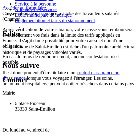
Service à la personne
Accéder au formulaire
Annuaire des services
Caisse nationale d'assurance maladie des travailleurs salariés
Ecole municipale de musique
(Cnamts)
Réglementation et tarifs du stationnement
Après vérification de votre situation, votre caisse vous remboursera
Édito
éventuellement vos frais dans la limite des tarifs appliqués en
France. Il s'agit d'une possibilité pour votre caisse et non d'une
obligation.
La commune de Saint-Emilion est riche d'un patrimoine architectural
historique et de paysages viticoles variés.
En cas de refus de remboursement, aucune contestation n'est
possible.
Nous suivre
Il est donc prudent d'être titulaire d'un
contrat d'assurance ou
d’assistance
lorsque vous voyagez à l'étranger. Les soins,
Contact
notamment hospitaliers, peuvent coûter très chers dans certains pays.
Mairie :
6 place Pioceau
33330 Saint-Emilion
Du lundi au vendredi de