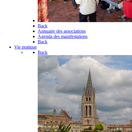
Back
Annuaire des associations
Agenda des manifestations
Back
Vie pratique
Back