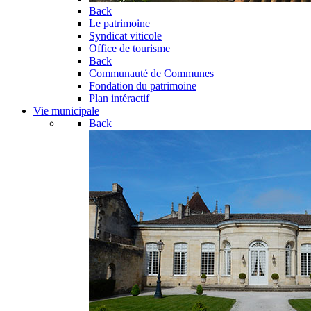
Back
Le patrimoine
Syndicat viticole
Office de tourisme
Back
Communauté de Communes
Fondation du patrimoine
Plan intéractif
Vie municipale
Back