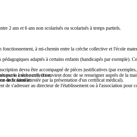
ntre 2 ans et 6 ans non scolarisés ou scolarisés à temps partiels.
on fonctionnement, à mi-chemin entre la crèche collective et l'école mater
jets pédagogiques adaptés à certains enfants (handicapés par exemple). Ce
nscription devra être accompagné de pièces justificatives (par exemples, li
és par la crèche collective.
ommune à une autre, il convient donc de se renseigner auprès de la mairi
on de la famille.
re-indication attestée par la présentation d'un certificat médical).
nt de s'adresser au directeur de l'établissement ou à l'association pour co