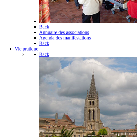
Back
Annuaire des associations
Agenda des manifestations
Back
Vie pratique
Back