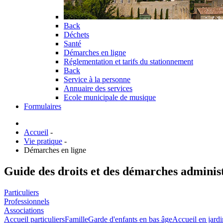
Back
Déchets
Santé
Démarches en ligne
Réglementation et tarifs du stationnement
Back
Service à la personne
Annuaire des services
Ecole municipale de musique
Formulaires
Accueil
-
Vie pratique
-
Démarches en ligne
Guide des droits et des démarches adminis
Particuliers
Professionnels
Associations
Accueil particuliers
Famille
Garde d'enfants en bas âge
Accueil en jardi