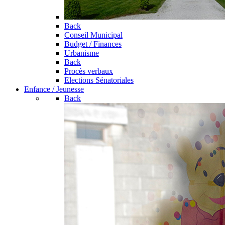
Back
Conseil Municipal
Budget / Finances
Urbanisme
Back
Procès verbaux
Elections Sénatoriales
Enfance / Jeunesse
Back