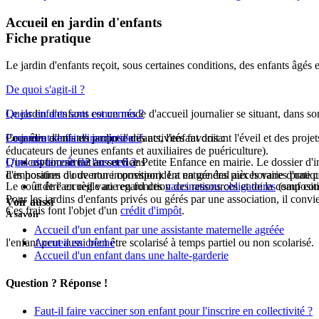
Accueil en jardin d'enfants
Fiche pratique
Le jardin d'enfants reçoit, sous certaines conditions, des enfants âgés e
De quoi s'agit-il ?
Le jardin d'enfants est un mode d'accueil journalier se situant, dans s
Quels enfants sont concernés ?
Le jardin d'enfants propose des activités favorisant l'éveil et des pro
Pour être admis en jardin d'enfants, l'enfant doit :
Comment se fait l'inscription ?
éducateurs de jeunes enfants et auxiliaires de puériculture).
L'inscription se fait au service Petite Enfance en mairie. Le dossier d'i
Quel est le coût de l'accueil ?
avoir entre 2 ans et 6 ans
Les horaires d'ouverture correspondent en général aux horaires pratiqu
d'imposition ou de non imposition). La nature des pièces varie d'une c
Le coût de l'accueil varie en fonction des ressources et de la compositi
et être en règle au regard des
vaccinations obligatoires
(sauf cont
Pour les jardins d'enfants privés ou gérés par une association, il convie
Voir aussi
Ces frais font l'objet d'un
crédit d'impôt
.
À savoir
Accueil d'un enfant par une assistante maternelle agréée
l'enfant peut aussi bien être scolarisé à temps partiel ou non scolarisé.
Accueil en crèche
Accueil d'un enfant dans une halte-garderie
Question ? Réponse !
Faut-il faire vacciner son enfant pour l'inscrire en collectivité ?