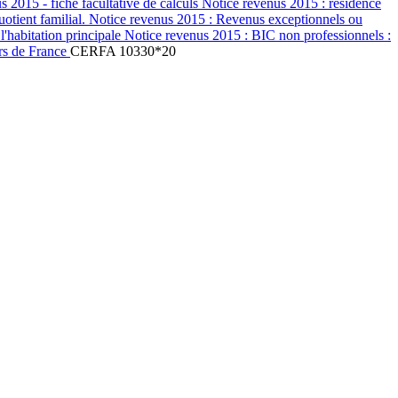
 2015 - fiche facultative de calculs Notice revenus 2015 : résidence
quotient familial. Notice revenus 2015 : Revenus exceptionnels ou
l'habitation principale Notice revenus 2015 : BIC non professionnels :
ors de France
CERFA 10330*20