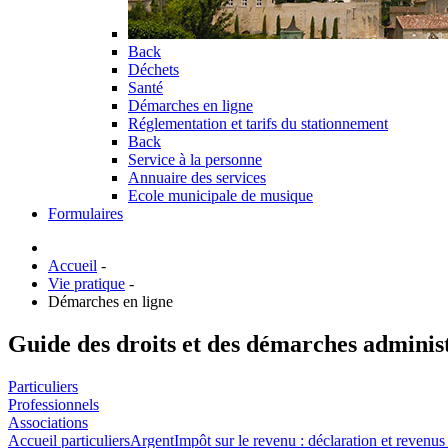
Back
Déchets
Santé
Démarches en ligne
Réglementation et tarifs du stationnement
Back
Service à la personne
Annuaire des services
Ecole municipale de musique
Formulaires
Accueil
-
Vie pratique
-
Démarches en ligne
Guide des droits et des démarches adminis
Particuliers
Professionnels
Associations
Accueil particuliers
Argent
Impôt sur le revenu : déclaration et revenus