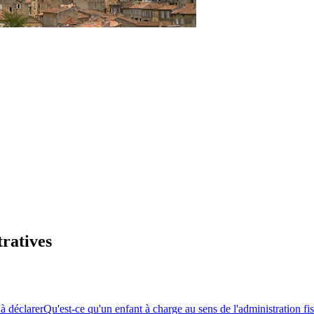
tratives
 à déclarer
Qu'est-ce qu'un enfant à charge au sens de l'administration fis