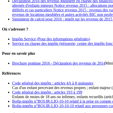
Déclaration 2016 des revenus Ministère en charge des financesN
alternée d'enfants mineurs Notice revenus 2015 : allocations po
différés et cas particuliers Notice revenus 2015 : revenus des 
revenus de locations meublées et autres activités BIC non prof
Simulateur de calcul pour 2016 : impôt sur les revenus de 2015
Où s'adresser ?
Impôts Service
(Pour des informations générales)
Service en charge des impôts (trésorerie, centre des impôts fonci
Pour en savoir plus
Brochure pratique 2016 - Déclaration des revenus de 2014
Mini
Références
Code général des impôts : articles 4A à 8 quinquies
Cas d'un enfant percevant des revenus propres ; enfant majeur (a
Code général des impôts : articles 193 à 199
Enfants de moins de 18 ans ou infirmes, enfants recueillis (artic
Bofip-impôts n°BOI-IR-LIQ-10-10 relatif à la prise en compte de
Bofip-impôts n°BOI-IR-LIQ-10-10-10 relatif aux personnes cons