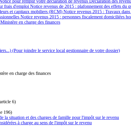
otice pour remplir votre déclaration de revenus Déclaration des revenus
ur frais d'emploi Notice revenus de 2015 : plafonnement des effets du 
valeurs et capitaux mobiliers (RCM) Notice revenus 2015 : Travaux dans 
essionnelles Notice revenus 2015 : personnes fiscalement domiciliées h
 Ministère en charge des finances
ers...)
(Pour joindre le service local gestionnaire de votre dossier)
stère en charge des finances
rticle 6)
le 196)
 la situation et des charges de famille pour l'impôt sur le revenu
idérées à charge au sens de l'impôt sur le revenu