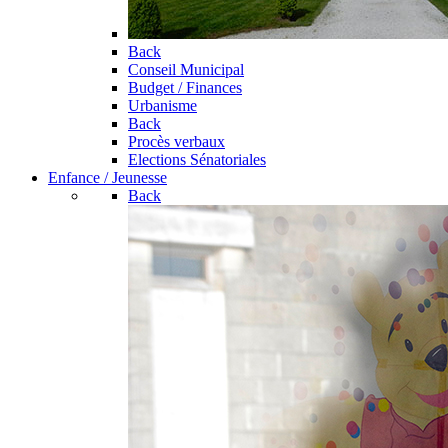
Back
Conseil Municipal
Budget / Finances
Urbanisme
Back
Procès verbaux
Elections Sénatoriales
Enfance / Jeunesse
Back