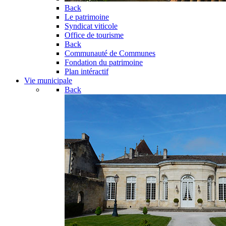
Back
Le patrimoine
Syndicat viticole
Office de tourisme
Back
Communauté de Communes
Fondation du patrimoine
Plan intéractif
Vie municipale
Back