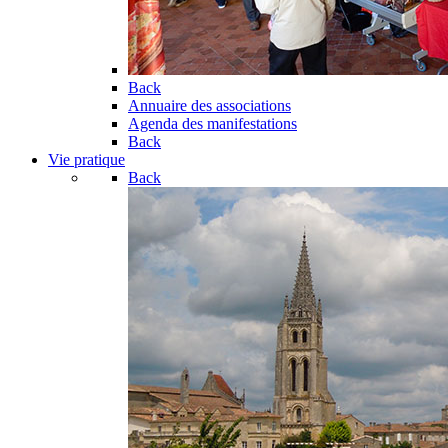
Back
Annuaire des associations
Agenda des manifestations
Back
Vie pratique
Back