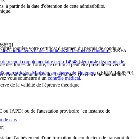
né.
 à partir de la date d'obtention de cette admissibilité.
nique.
866*01
écurité routière votre certificat d'examen du permis de conduire
ite des conducteurs et des candidats au permis de conduire
CERFA
re de recueil complémentaire cerfa 14948 (demande de permis de
des forces de l'ordre, ce certificat peut être présenté en version
une restriction Ministère en charge de l'intérieur
CERFA 14883*01
 d'avoir obtenu un résultat favorable à l'exercice de maniabilité.
devez vous soumettre à un
contrôle médical
.
ve de la validité de l'épreuve théorique.
DC ou JAPD) ou de l'attestation provisoire "en instance de
u de cars
r).
onstatant l'achèvement d'une formation de conducteur de transport de