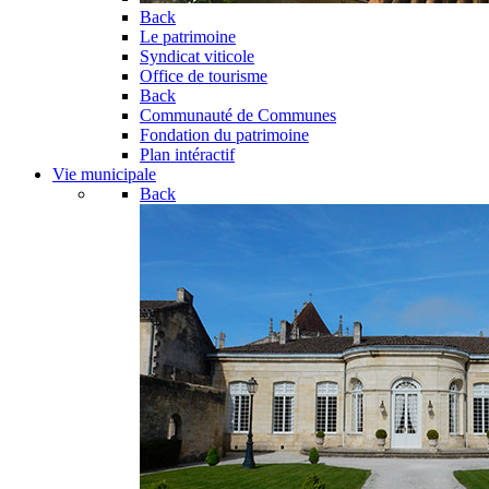
Back
Le patrimoine
Syndicat viticole
Office de tourisme
Back
Communauté de Communes
Fondation du patrimoine
Plan intéractif
Vie municipale
Back