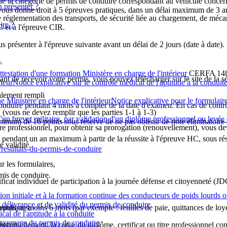
de la catégorie de permis de conduire correspondant au véhicule concer
 présenter ?
 vous donne droit à 5 épreuves pratiques, dans un délai maximum de 3 ans,
 réglementation des transports, de sécurité liée au chargement, de méca
ire ?
 et à l'épreuve CIR.
 présenter à l'épreuve suivante avant un délai de 2 jours (date à date).
.
estation d'une formation Ministère en charge de l'intérieur
CERFA 14
ant de recevoir votre permis, vous pouvez télécharger sur le site de la s
ieurNotice explicative sur le contrôle médical de l'aptitude à la condu
alement rempli
Ministère en charge de l'intérieurNotice explicative pour le formulai
duire pendant 4 mois à compter de la date d'examen. En cas de contrôle 
1
(vous ne devez remplir que les parties 1-1 à 1-3)
 brevet militaire, par validation d'un diplôme professionnel ou levée d'
imum de 16 points sous réserve de ne pas obtenir de note éliminatoire et
adre professionnel, pour obtenir sa prorogation (renouvellement), vous 
endant un an maximum à partir de la réussite à l'épreuve HC, sous réser
 validité.
/resultats-du-permis-de-conduire
sur les formulaires,
mis de conduire.
ificat individuel de participation à la journée défense et citoyenneté (J
on initiale et à la formation continue des conducteurs de poids lourds o
e délivrance et de validité du permis de conduire
puis au moins 6 mois (par exemple : feuilles de paie, quittances de loye
 publiques,
ical de l'aptitude à la conduite
des examens du permis de conduire
éventuellement, la copie du diplôme, certificat ou titre professionnel c
urd,