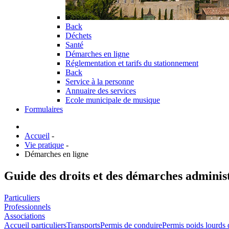
Back
Déchets
Santé
Démarches en ligne
Réglementation et tarifs du stationnement
Back
Service à la personne
Annuaire des services
Ecole municipale de musique
Formulaires
Accueil
-
Vie pratique
-
Démarches en ligne
Guide des droits et des démarches adminis
Particuliers
Professionnels
Associations
Accueil particuliers
Transports
Permis de conduire
Permis poids lourds 