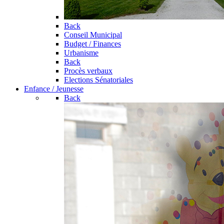
Back
Conseil Municipal
Budget / Finances
Urbanisme
Back
Procès verbaux
Elections Sénatoriales
Enfance / Jeunesse
Back