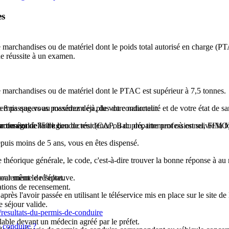
es
e marchandises ou de matériel dont le poids total autorisé en charge (P
e réussite à un examen.
de marchandises ou de matériel dont le
PTAC
est supérieur à 7,5 tonnes.
t de 8 passagers au maximum en plus du conducteur.
rmis que vous possédez déjà, de votre nationalité et de votre état de sa
ur ou égal à 750 kg.
rofessionnelle de conducteur (CAP, Bac pro, titre professionnel, FIMO
partement de votre lieu de résidence ou du département où est suivie la 
epuis moins de 5 ans, vous en êtes dispensé.
 théorique générale, le code, c'est-à-dire trouver la bonne réponse à au
 jour même de l'épreuve.
ralement le résultat.
ations de recensement.
ès l'avoir passée en utilisant le téléservice mis en place sur le site de 
 séjour valide.
/resultats-du-permis-de-conduire
able devant un médecin agréé par le préfet.
e conduire ?