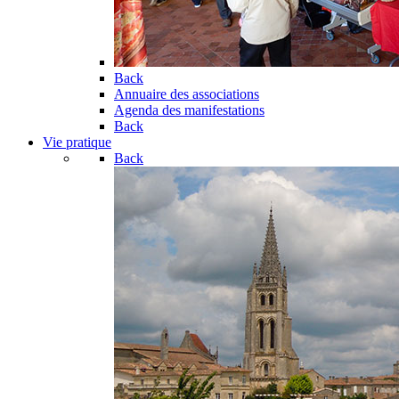
Back
Annuaire des associations
Agenda des manifestations
Back
Vie pratique
Back