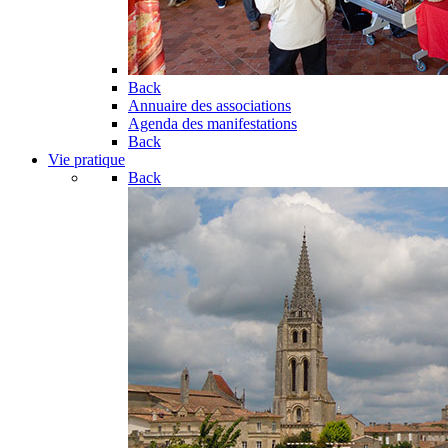
Back
Annuaire des associations
Agenda des manifestations
Back
Vie pratique
Back