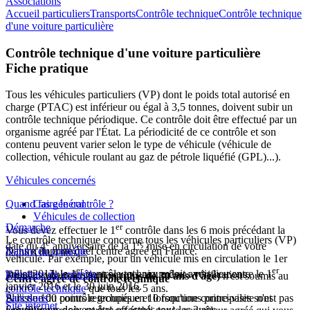
Associations
Accueil particuliers
Transports
Contrôle technique
Contrôle technique
d'une voiture particulière
Contrôle technique d'une voiture particulière
Fiche pratique
Tous les véhicules particuliers (VP) dont le poids total autorisé en
charge (PTAC) est inférieur ou égal à 3,5 tonnes, doivent subir un
contrôle technique périodique. Ce contrôle doit être effectué par un
organisme agréé par l'État. La périodicité de ce contrôle et son
contenu peuvent varier selon le type de véhicule (véhicule de
collection, véhicule roulant au gaz de pétrole liquéfié (GPL)...).
Véhicules concernés
Quand faire le contrôle ?
Cas général
Véhicules de collection
Démarche
er
Vous devez effectuer le 1
contrôle dans les 6 mois précédant la
Le contrôle technique concerne tous les
véhicules particuliers (VP)
e
re
date du 4
anniversaire de la 1
mise en circulation de votre
Dans n'importe quel centre agréé en France.
Nature du contrôle
de plus de 4 ans.
véhicule. Par exemple, pour un véhicule mis en circulation le 1er
er
er
juillet 2012, le 1
contrôle technique doit avoir lieu entre le 1
Tous les véhicules sont soumis aux mêmes vérifications.
Résultats du contrôle
Un véhicule de collection
(plus de 30 ans d'âge)
n'est soumis au
Centre agréé de contrôle technique
janvier 2016 et le 30 juin 2016.
contrôle technique
que tous les 5 ans.
Plus de 100 points regroupés en 10 fonctions principales sont
À l'issue du contrôle technique et lorsqu'une contre-visite n'est pas
Sanctions
Site internet
Les suivants doivent être effectués tous les 2 ans.