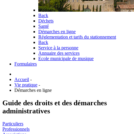
Back
Déchets
Santé
Démarches en ligne
Réglementation et tarifs du stationnement
Back
Service à la personne
Annuaire des services
Ecole municipale de musique
Formulaires
Accueil
-
Vie pratique
-
Démarches en ligne
Guide des droits et des démarches
administratives
Particuliers
Professionnels