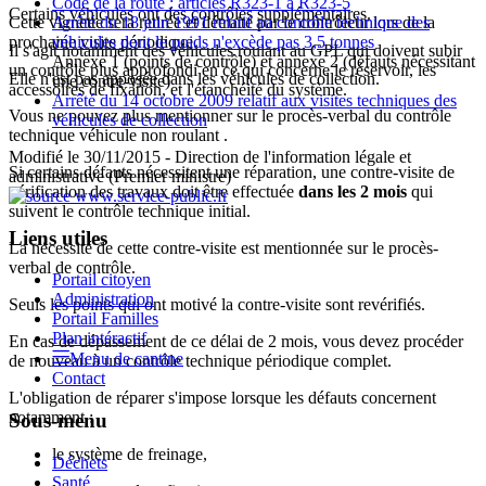
Code de la route : articles R323-1 à R323-5
Certains véhicules ont des contrôles supplémentaires.
Arrêté du 18 juin 1991 relatif au contrôle technique des
Cette vignette sera retirée et détruite par le contrôleur lors de la
véhicules dont le poids n'excède pas 3,5 tonnes
prochaine visite périodique.
Il s'agit notamment des véhicules roulant au GPL qui doivent subir
Annexe 1 (points de contrôle) et annexe 2 (défauts nécessitant
un contrôle plus approfondi en ce qui concerne le réservoir, les
Elle n'est pas apposée dans les véhicules de collection.
une contre-visite)
accessoires de fixation, et l'étanchéité du système.
Arrêté du 14 octobre 2009 relatif aux visites techniques des
Vous ne pouvez plus mentionner sur le procès-verbal du contrôle
véhicules de collection
technique
véhicule non roulant
.
Modifié le 30/11/2015 - Direction de l'information légale et
Si certains défauts nécessitent une réparation, une contre-visite de
administrative (Premier ministre)
vérification des travaux doit être effectuée
dans les 2 mois
qui
suivent le contrôle technique initial.
Liens utiles
La nécessité de cette contre-visite est mentionnée sur le procès-
verbal de contrôle.
Portail citoyen
Administration
Seuls les points qui ont motivé la contre-visite sont revérifiés.
Portail Familles
Plan intéractif
En cas de dépassement de ce délai de 2 mois, vous devez procéder
Menu de cantine
de nouveau à un contrôle technique périodique complet.
Contact
L'obligation de réparer s'impose lorsque les défauts concernent
notamment :
Sous-menu
le système de freinage,
Déchets
Santé