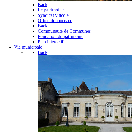
Back
Le patrimoine
Syndicat viticole
Office de tourisme
Back
Communauté de Communes
Fondation du patrimoine
Plan intéractif
Vie municipale
Back