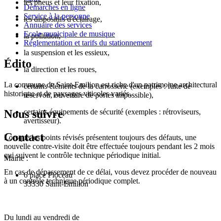
les pneus et leur fixation,
Démarches en ligne
Service à la personne
les dispositifs d'éclairage,
Annuaire des services
Ecole municipale de musique
la pollution,
Réglementation et tarifs du stationnement
la suspension et les essieux,
Édito
la direction et les roues,
La commune de Saint-Emilion est riche d'un patrimoine architectural
certains éléments de la carrosserie (exemples : fuite de
historique et de paysages viticoles variés.
réservoir, ouverture de portes impossible),
certains équipements de sécurité (exemples : rétroviseurs,
Nous suivre
avertisseur).
Contact
Lorsque les points révisés présentent toujours des défauts, une
nouvelle contre-visite doit être effectuée toujours pendant les 2 mois
qui suivent le contrôle technique périodique initial.
Mairie :
En cas de dépassement de ce délai, vous devez procéder de nouveau
6 place Pioceau
à un contrôle technique périodique complet.
33330 Saint-Emilion
Du lundi au vendredi de