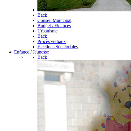
Back
Conseil Municipal
Budget / Finances
Urbanisme
Back
Procès verbaux
Elections Sénatoriales
Enfance / Jeunesse
Back