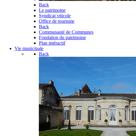
Back
Le patrimoine
Syndicat viticole
Office de tourisme
Back
Communauté de Communes
Fondation du patrimoine
Plan intéractif
Vie municipale
Back