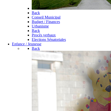
Back
Conseil Municipal
Budget / Finances
Urbanisme
Back
Procès verbaux
Elections Sénatoriales
Enfance / Jeunesse
Back