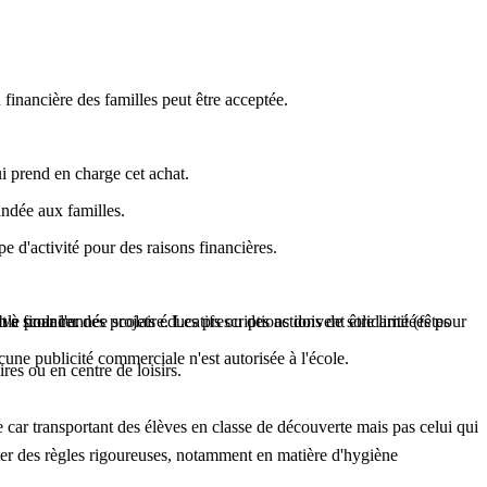
n financière des familles peut être acceptée.
ui prend en charge cet achat.
mandée aux familles.
pe d'activité pour des raisons financières.
lable pour l'année scolaire. Les prescriptions doivent être limitées pour
 à financer des projets éducatifs ou des actions de solidarité (fêtes
ive scolaire.
cune publicité commerciale n'est autorisée à l'école.
res ou en centre de loisirs.
e car transportant des élèves en classe de découverte mais pas celui qui
cter des règles rigoureuses, notamment en matière d'hygiène