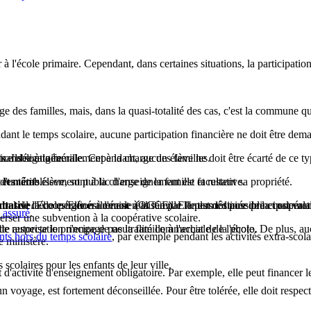
 à l'école primaire. Cependant, dans certaines situations, la participatio
rge des familles, mais, dans la quasi-totalité des cas, c'est la commune q
pendant le temps scolaire, aucune participation financière ne doit être de
s. Ils sont généralement à la charge des familles.
demandée à la famille. Cependant, aucun élève ne doit être écarté de ce ty
ce obligatoire.
 et même élève, sont à la charge de la famille et restent sa propriété.
les tarifs.
d'un établissement public d'enseignement est facultative.
onseil d'école. Elle est remise à la famille le plus tôt possible et est va
entral de la coopération à l'école (OCCE). Elle est destinée principalement
ltative
. Elle est généralement réalisée par l'intermédiaire de la coopérat
 assuré
.
rser une subvention à la coopérative scolaire.
te autorisation n'engage pas la famille à l'achat de la photo.
le respecte le principe de neutralité commerciale de l'école. De plus, au
nts hors du temps scolaire
, par exemple pendant les activités extra-scolai
e ministère.
colaires pour les enfants de leur ville.
t d'activité d'enseignement obligatoire. Par exemple, elle peut financer l
un voyage, est fortement déconseillée. Pour être tolérée, elle doit respe