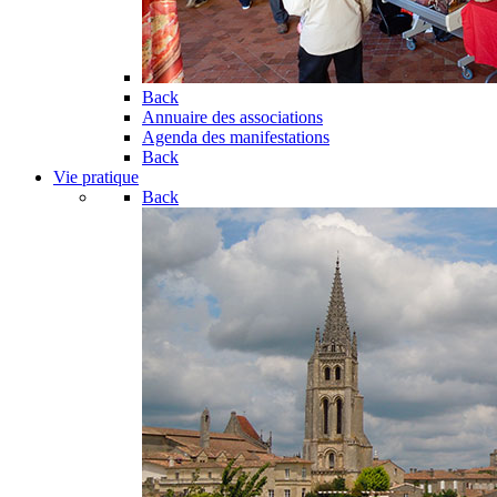
Back
Annuaire des associations
Agenda des manifestations
Back
Vie pratique
Back