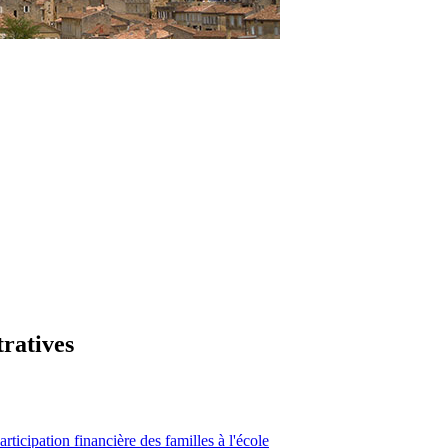
tratives
articipation financière des familles à l'école