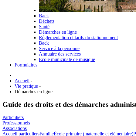
Back
Déchets
Santé
Démarches en ligne
Réglementation et tarifs du stationnement
Back
Service à la personne
Annuaire des services
Ecole municipale de musique
Formulaires
Accueil
-
Vie pratique
-
Démarches en ligne
Guide des droits et des démarches adminis
Particuliers
Professionnels
Associations
Accueil particuliers
Famille
École primaire (maternelle et élémentaire)
P