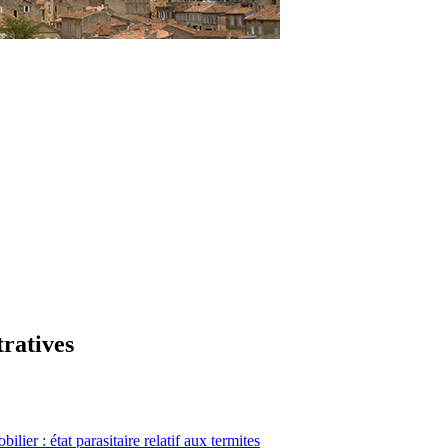
tratives
lier : état parasitaire relatif aux termites