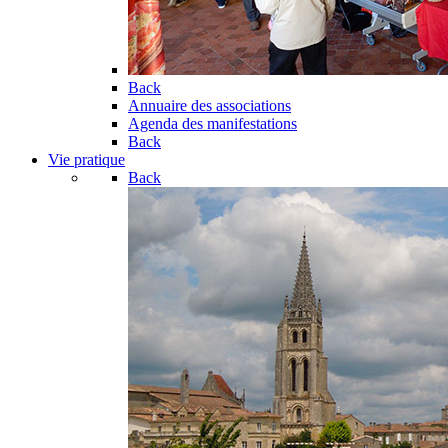
Back
Annuaire des associations
Agenda des manifestations
Back
Vie pratique
Back