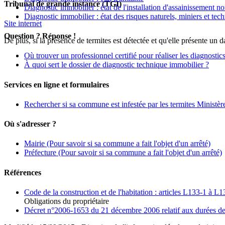
Tribunal de grande instance (TGI)
Diagnostic immobilier : état de l'installation d'assainissement no
Diagnostic immobilier : état des risques naturels, miniers et te
Site internet
Question ? Réponse !
De plus, si la présence de termites est détectée et qu'elle présente un 
Où trouver un professionnel certifié pour réaliser les diagnostic
À quoi sert le dossier de diagnostic technique immobilier ?
Services en ligne et formulaires
Rechercher si sa commune est infestée par les termites Ministè
Où s'adresser ?
Mairie
(Pour savoir si sa commune a fait l'objet d'un arrêté)
Préfecture
(Pour savoir si sa commune a fait l'objet d'un arrêté)
Références
Code de la construction et de l'habitation : articles L133-1 à L
Obligations du propriétaire
Décret n°2006-1653 du 21 décembre 2006 relatif aux durées de v