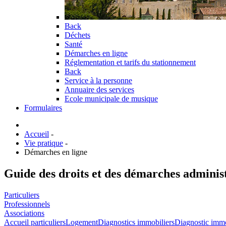
Back
Déchets
Santé
Démarches en ligne
Réglementation et tarifs du stationnement
Back
Service à la personne
Annuaire des services
Ecole municipale de musique
Formulaires
Accueil
-
Vie pratique
-
Démarches en ligne
Guide des droits et des démarches adminis
Particuliers
Professionnels
Associations
Accueil particuliers
Logement
Diagnostics immobiliers
Diagnostic immobi