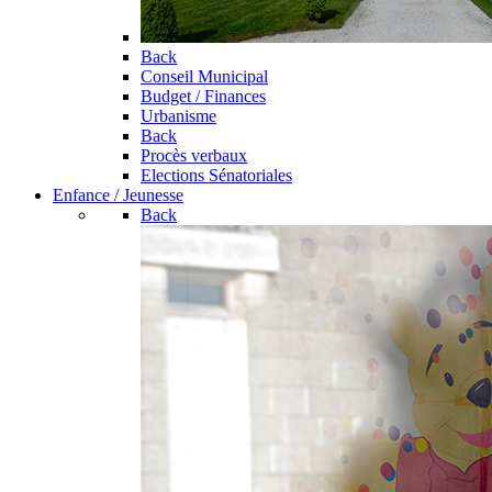
Back
Conseil Municipal
Budget / Finances
Urbanisme
Back
Procès verbaux
Elections Sénatoriales
Enfance / Jeunesse
Back