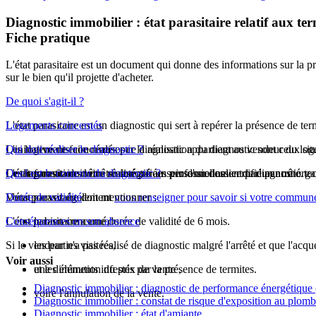
Diagnostic immobilier : état parasitaire relatif aux ter
Fiche pratique
L'état parasitaire est un document qui donne des informations sur la p
sur le bien qu'il projette d'acheter.
De quoi s'agit-il ?
L'état parasitaire est un diagnostic qui sert à repérer la présence de t
Logements concernés
L'initiative de faire réaliser ce diagnostic appartient au vendeur du lo
Les logements concernés par la réalisation du diagnostic sont ceux situ
Qui doit réaliser le diagnostic ?
L'état parasitaire doit être intégré au sein d'un dossier de diagnostic 
Ces informations vous sont
Le diagnostic doit être réalisé par un professionnel certifié par un org
Quel est le contenu du diagnostic ?
notifiées
personnellement par un arrêté.
Vous pouvez également
L'état parasitaire doit mentionner :
Durée de validité
vous renseigner pour savoir si votre commune 
L'état parasitaire a une durée de validité de 6 mois.
Conséquences en son absence
le bien concerné,
Si le vendeur n'a pas réalisé de diagnostic malgré l'arrêté et que l'acqu
les parties visitées,
Voir aussi
et les éléments infestés par la présence de termites.
une diminution du prix de vente ,
Diagnostic immobilier : diagnostic de performance énergétiqu
voire l'annulation de la vente.
Diagnostic immobilier : constat de risque d'exposition au plom
Diagnostic immobilier : état d'amiante