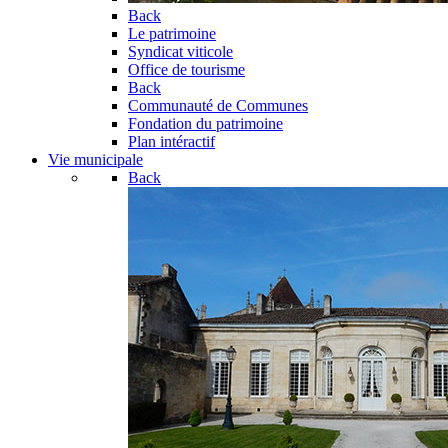
Back
Le patrimoine
Syndicat viticole
Office de tourisme
Back
Communauté de Communes
Fondation du patrimoine
Plan intéractif
Vie municipale
Back