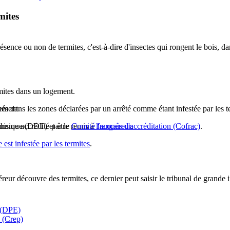
mites
résence ou non de termites, c'est-à-dire d'insectes qui rongent le bois,
ermites dans un logement.
gement.
és dans les zones déclarées par un arrêté comme étant infestée par les ter
technique (DDT) et être remis à
anisme accrédité par le
Comité français d'accréditation (Cofrac)
l'acquéreur
.
.
est infestée par les termites
.
éreur découvre des termites, ce dernier peut saisir le tribunal de grande 
e (DPE)
b (Crep)