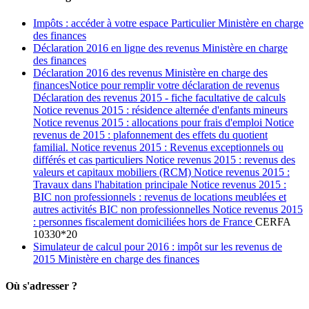
Impôts : accéder à votre espace Particulier Ministère en charge
des finances
Déclaration 2016 en ligne des revenus Ministère en charge
des finances
Déclaration 2016 des revenus Ministère en charge des
financesNotice pour remplir votre déclaration de revenus
Déclaration des revenus 2015 - fiche facultative de calculs
Notice revenus 2015 : résidence alternée d'enfants mineurs
Notice revenus 2015 : allocations pour frais d'emploi Notice
revenus de 2015 : plafonnement des effets du quotient
familial. Notice revenus 2015 : Revenus exceptionnels ou
différés et cas particuliers Notice revenus 2015 : revenus des
valeurs et capitaux mobiliers (RCM) Notice revenus 2015 :
Travaux dans l'habitation principale Notice revenus 2015 :
BIC non professionnels : revenus de locations meublées et
autres activités BIC non professionnelles Notice revenus 2015
: personnes fiscalement domiciliées hors de France
CERFA
10330*20
Simulateur de calcul pour 2016 : impôt sur les revenus de
2015 Ministère en charge des finances
Où s'adresser ?