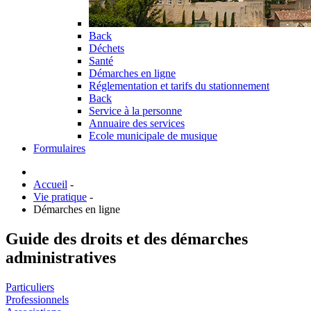
Back
Déchets
Santé
Démarches en ligne
Réglementation et tarifs du stationnement
Back
Service à la personne
Annuaire des services
Ecole municipale de musique
Formulaires
Accueil
-
Vie pratique
-
Démarches en ligne
Guide des droits et des démarches
administratives
Particuliers
Professionnels