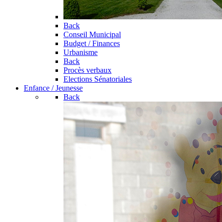
Back
Conseil Municipal
Budget / Finances
Urbanisme
Back
Procès verbaux
Elections Sénatoriales
Enfance / Jeunesse
Back