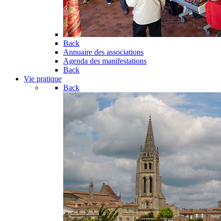
Back
Annuaire des associations
Agenda des manifestations
Back
Vie pratique
Back