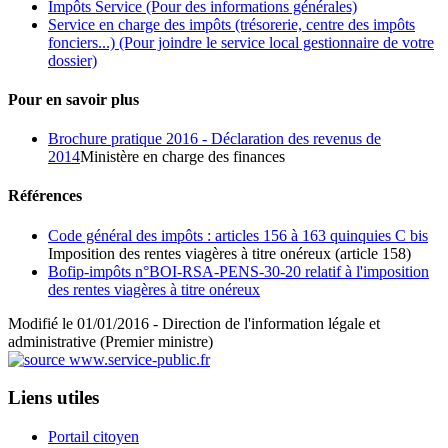
Impôts Service
(Pour des informations générales)
Service en charge des impôts (trésorerie, centre des impôts
fonciers...)
(Pour joindre le service local gestionnaire de votre
dossier)
Pour en savoir plus
Brochure pratique 2016 - Déclaration des revenus de
2014
Ministère en charge des finances
Références
Code général des impôts : articles 156 à 163 quinquies C bis
Imposition des rentes viagères à titre onéreux (article 158)
Bofip-impôts n°BOI-RSA-PENS-30-20 relatif à l'imposition
des rentes viagères à titre onéreux
Modifié le 01/01/2016 - Direction de l'information légale et
administrative (Premier ministre)
Liens utiles
Portail citoyen