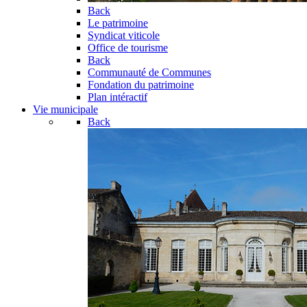
Back
Le patrimoine
Syndicat viticole
Office de tourisme
Back
Communauté de Communes
Fondation du patrimoine
Plan intéractif
Vie municipale
Back