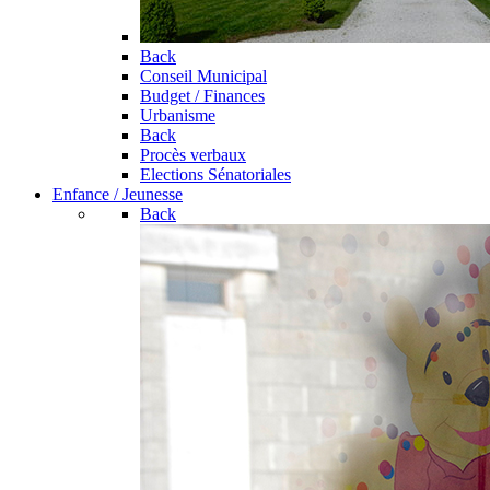
Back
Conseil Municipal
Budget / Finances
Urbanisme
Back
Procès verbaux
Elections Sénatoriales
Enfance / Jeunesse
Back