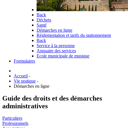
Back
Déchets
Santé
Démarches en ligne
Réglementation et tarifs du stationnement
Back
Service à la personne
Annuaire des services
Ecole municipale de musique
Formulaires
Accueil
-
Vie pratique
-
Démarches en ligne
Guide des droits et des démarches
administratives
Particuliers
Professionnels