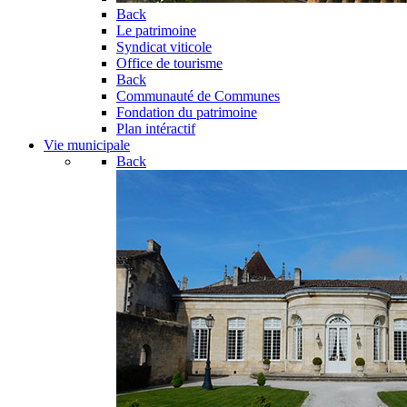
Back
Le patrimoine
Syndicat viticole
Office de tourisme
Back
Communauté de Communes
Fondation du patrimoine
Plan intéractif
Vie municipale
Back