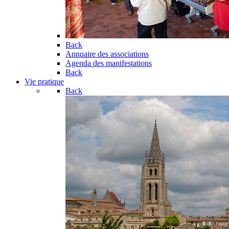
Back
Annuaire des associations
Agenda des manifestations
Back
Vie pratique
Back