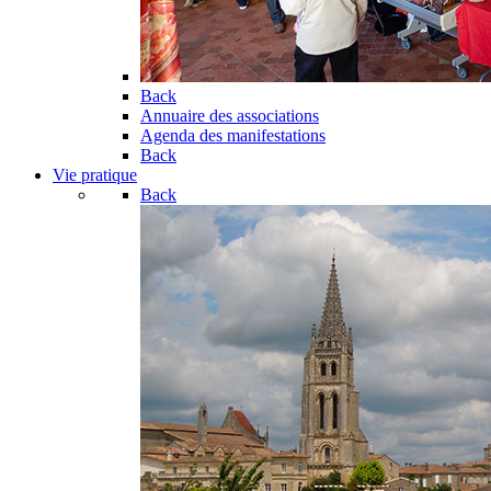
Back
Annuaire des associations
Agenda des manifestations
Back
Vie pratique
Back