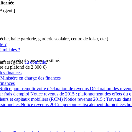
alternée
]
Argent ]
he, halte garderie, garderie scolaire, centre de loisir, etc.)
le ?
familiales ?
nu, l'excédent vous sera restitué.
fant est gardé
au domicile
.
ure au plafond de
2 300 €
)
des finances
 Ministère en charge des finances
finances
otice pour remplir votre déclaration de revenus Déclaration des revenus
ur frais d'emploi Notice revenus de 2015 : plafonnement des effets du 
valeurs et capitaux mobiliers (RCM) Notice revenus 2015 : Travaux dans 
essionnelles Notice revenus 2015 : personnes fiscalement domiciliées h