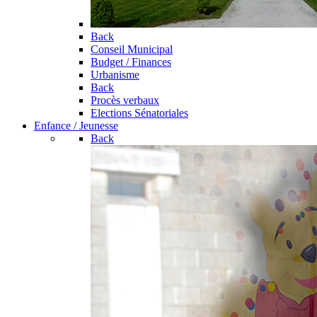
Back
Conseil Municipal
Budget / Finances
Urbanisme
Back
Procès verbaux
Elections Sénatoriales
Enfance / Jeunesse
Back