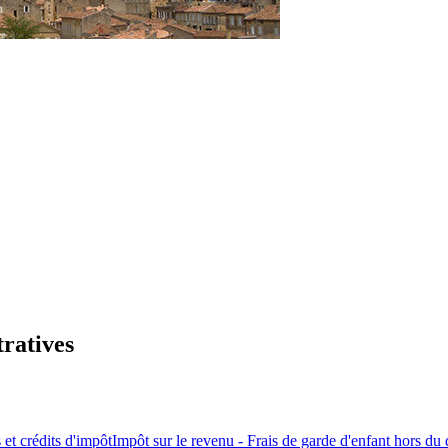
tratives
 et crédits d'impôt
Impôt sur le revenu - Frais de garde d'enfant hors du 