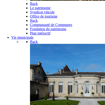
Back
Le patrimoine
Syndicat viticole
Office de tourisme
Back
Communauté de Communes
Fondation du patrimoine
Plan intéractif
Vie municipale
Back