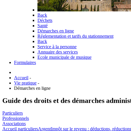
Back
Déchets
Santé
Démarches en ligne
Réglementation et tarifs du stationnement
Back
Service à la personne
Annuaire des services
Ecole municipale de musique
Formulaires
Accueil
-
Vie pratique
-
Démarches en ligne
Guide des droits et des démarches adminis
Particuliers
Professionnels
Associations
Accueil particuliers
Argent
Impôt sur le revenu : déductions, réductions