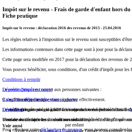
Impôt sur le revenu - Frais de garde d'enfant hors du 
Fiche pratique
Impôt sur le revenu : déclaration 2016 des revenus de 2015
- 25.04.2016
Les règles relatives à l'imposition sur le revenu sont susceptibles d'être
Les informations contenues dans cette page sont à jour pour la déclar
Cette page sera modifiée en 2017 pour la déclaration des revenus de 
Vous pouvez bénéficier, sous conditions, d'un crédit d'impôt pour les f
Conditions à remplir
Le
Dépenses prises en compte
crédit d'impôt
est ouvert aux personnes suivantes :
Il s'agit des dépenses que vous supportez effectivement.
Calcul du crédit d'impôt
Parents ayant des
enfants à charge
Les aides perçues pour la garde des enfants doivent être déduites. Il
Le crédit d'impôt est égal à 50 % des sommes versées dans la limite de
Déclaration
Grands-parents assumant la charge du ou des petits-enfants de
L'enfant doit remplir les 2 conditions suivantes :
Vous devez déclarer les sommes ouvrant droit à crédit d'impôt sur votr
Somme maximale ouvrant droit au crédit d'impôt et crédit d'impôt 
par enfant
Voir aussi
Pour effectuer votre
déclaration de revenus
er
, vous pouvez consulter le
Avoir moins de 6 ans le 1
janvier de l'année d'imposition. Pou