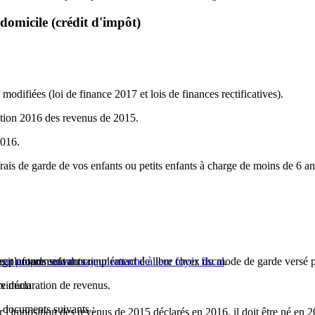
domicile (crédit d'impôt)
 modifiées (loi de finance 2017 et lois de finances rectificatives).
ation 2016 des revenus de 2015.
2016.
rais de garde de vos enfants ou petits enfants à charge de moins de 6 ans
 s'agit notamment du complément de libre choix du mode de garde versé 
s plafonds suivants :
leur propre enfant majeur rattaché à leur foyer fiscal
.
e déclaration de revenus.
maximum
s documents suivants :
r l'imposition des revenus de 2015 déclarés en 2016, il doit être né en 