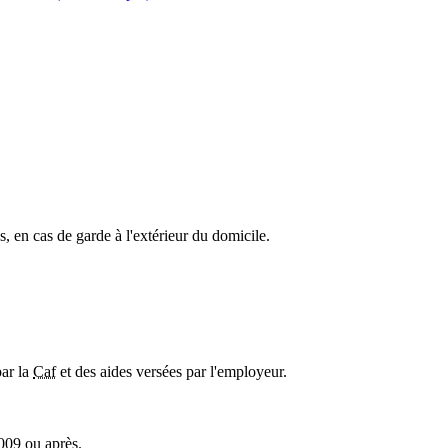
, en cas de garde à l'extérieur du domicile.
par la
Caf
et des aides versées par l'employeur.
2009 ou après.