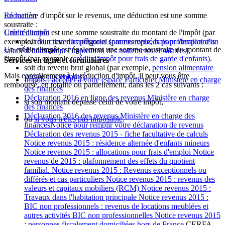
En matière d'impôt sur le revenus, une déduction est une somme
Réduction
soustraite :
Une réduction est une somme soustraite du montant de l'impôt (par
Crédit d'impôt
exemple,
soit d'un revenu catégoriel (par exemple,
réduction d'impôt pour sommes versées pour l'emploi d'un
frais professionnels
Un crédit d'impôt est également une somme soustraite du montant de
salarié à domicile)
déduits avant l'imposition des traitements et salaires)
.
,
l'impôt (par exemple,
crédit d'impôt pour frais de garde d'enfants)
.
Services en ligne et formulaires
soit du revenu brut global (par exemple,
pension alimentaire
Mais contrairement à la réduction d'impôt, il peut vous être
versée aux enfants)
.
Impôts : accéder à votre espace Particulier Ministère en charge
remboursé, en totalité ou partiellement, dans les 2 cas suivants :
des finances
Déclaration 2016 en ligne des revenus Ministère en charge
si son montant dépasse celui de votre impôt,
des finances
Déclaration 2016 des revenus Ministère en charge des
ou
si vous n'êtes pas imposable
.
financesNotice pour remplir votre déclaration de revenus
Déclaration des revenus 2015 - fiche facultative de calculs
Notice revenus 2015 : résidence alternée d'enfants mineurs
Notice revenus 2015 : allocations pour frais d'emploi Notice
revenus de 2015 : plafonnement des effets du quotient
familial. Notice revenus 2015 : Revenus exceptionnels ou
différés et cas particuliers Notice revenus 2015 : revenus des
valeurs et capitaux mobiliers (RCM) Notice revenus 2015 :
Travaux dans l'habitation principale Notice revenus 2015 :
BIC non professionnels : revenus de locations meublées et
autres activités BIC non professionnelles Notice revenus 2015
: personnes fiscalement domiciliées hors de France
CERFA