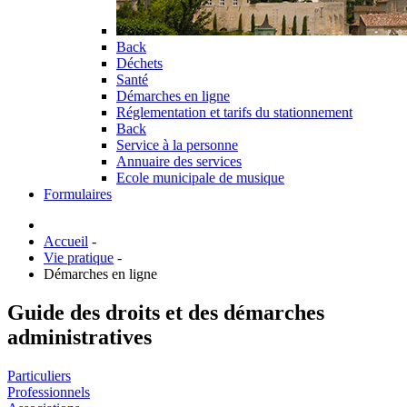
Back
Déchets
Santé
Démarches en ligne
Réglementation et tarifs du stationnement
Back
Service à la personne
Annuaire des services
Ecole municipale de musique
Formulaires
Accueil
-
Vie pratique
-
Démarches en ligne
Guide des droits et des démarches
administratives
Particuliers
Professionnels