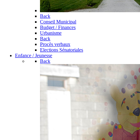
Back
Conseil Municipal
Budget / Finances
Urbanisme
Back
Procès verbaux
Elections Sénatoriales
Enfance / Jeunesse
Back