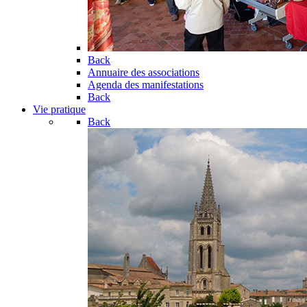
Back
Annuaire des associations
Agenda des manifestations
Back
Vie pratique
Back