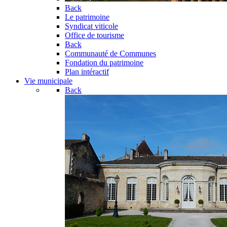
Back
Le patrimoine
Syndicat viticole
Office de tourisme
Back
Communauté de Communes
Fondation du patrimoine
Plan intéractif
Vie municipale
Back