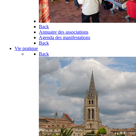
Back
Annuaire des associations
Agenda des manifestations
Back
Vie pratique
Back