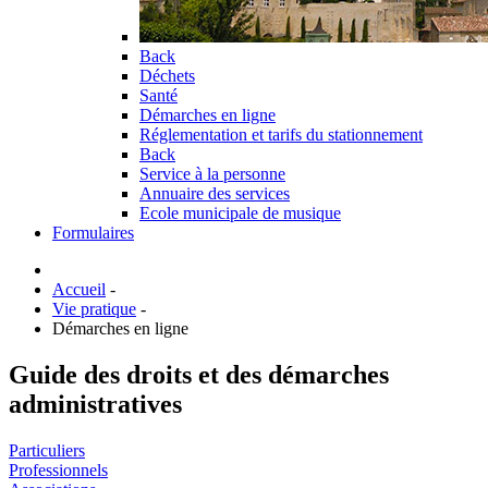
Back
Déchets
Santé
Démarches en ligne
Réglementation et tarifs du stationnement
Back
Service à la personne
Annuaire des services
Ecole municipale de musique
Formulaires
Accueil
-
Vie pratique
-
Démarches en ligne
Guide des droits et des démarches
administratives
Particuliers
Professionnels