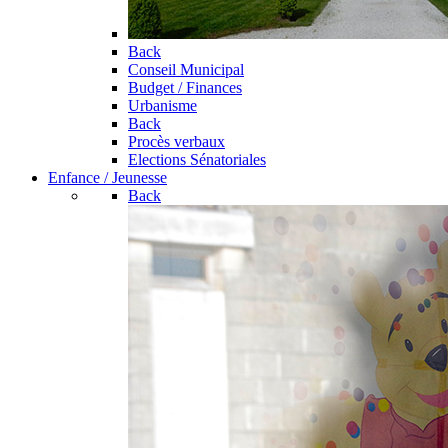
Back
Conseil Municipal
Budget / Finances
Urbanisme
Back
Procès verbaux
Elections Sénatoriales
Enfance / Jeunesse
Back