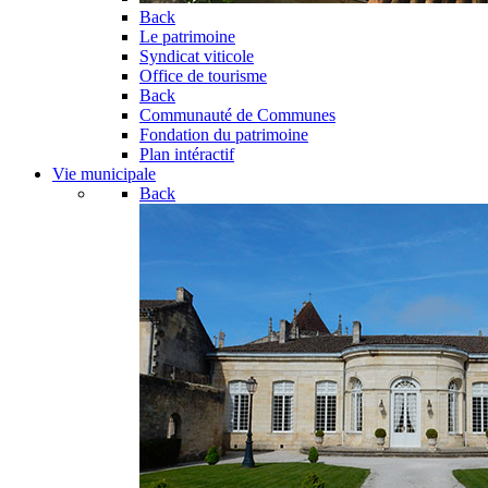
Back
Le patrimoine
Syndicat viticole
Office de tourisme
Back
Communauté de Communes
Fondation du patrimoine
Plan intéractif
Vie municipale
Back