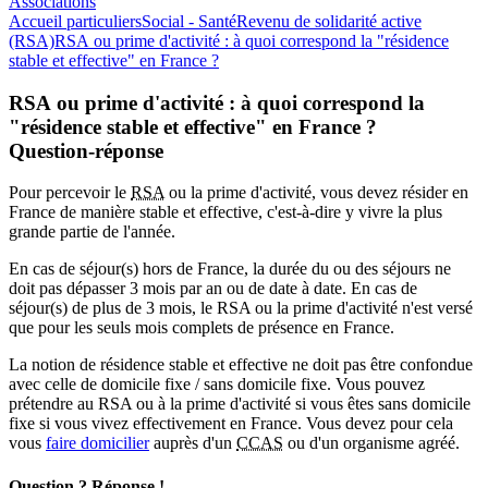
Associations
Accueil particuliers
Social - Santé
Revenu de solidarité active
(RSA)
RSA ou prime d'activité : à quoi correspond la "résidence
stable et effective" en France ?
RSA ou prime d'activité : à quoi correspond la
"résidence stable et effective" en France ?
Question-réponse
Pour percevoir le
RSA
ou la prime d'activité, vous devez résider en
France de manière stable et effective, c'est-à-dire y vivre la plus
grande partie de l'année.
En cas de séjour(s) hors de France, la durée du ou des séjours ne
doit pas dépasser 3 mois par an ou de date à date. En cas de
séjour(s) de plus de 3 mois, le RSA ou la prime d'activité n'est versé
que pour les seuls mois complets de présence en France.
La notion de
résidence stable et effective
ne doit pas être confondue
avec celle de domicile fixe / sans domicile fixe. Vous pouvez
prétendre au RSA ou à la prime d'activité si vous êtes sans domicile
fixe si vous vivez effectivement en France. Vous devez pour cela
vous
faire domicilier
auprès d'un
CCAS
ou d'un organisme agréé.
Question ? Réponse !