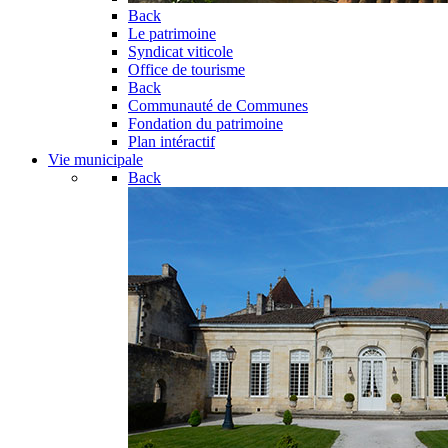
Back
Le patrimoine
Syndicat viticole
Office de tourisme
Back
Communauté de Communes
Fondation du patrimoine
Plan intéractif
Vie municipale
Back