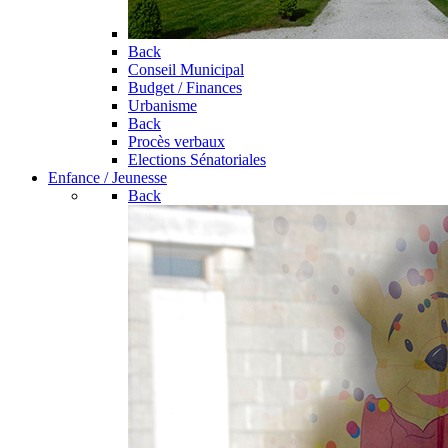
Back
Conseil Municipal
Budget / Finances
Urbanisme
Back
Procès verbaux
Elections Sénatoriales
Enfance / Jeunesse
Back