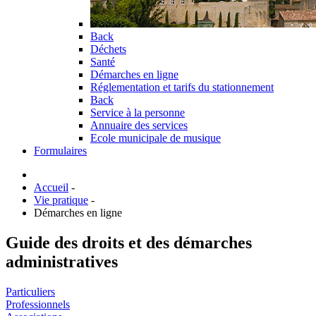
Back
Déchets
Santé
Démarches en ligne
Réglementation et tarifs du stationnement
Back
Service à la personne
Annuaire des services
Ecole municipale de musique
Formulaires
Accueil
-
Vie pratique
-
Démarches en ligne
Guide des droits et des démarches
administratives
Particuliers
Professionnels