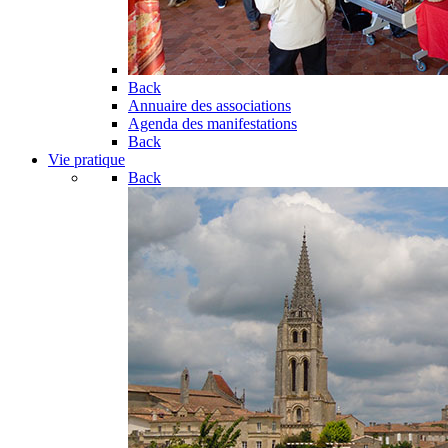
Back
Annuaire des associations
Agenda des manifestations
Back
Vie pratique
Back