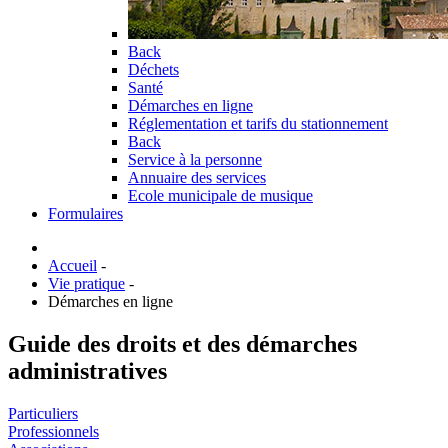
Back
Déchets
Santé
Démarches en ligne
Réglementation et tarifs du stationnement
Back
Service à la personne
Annuaire des services
Ecole municipale de musique
Formulaires
Accueil
-
Vie pratique
-
Démarches en ligne
Guide des droits et des démarches
administratives
Particuliers
Professionnels