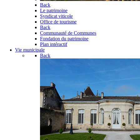
Back
Le patrimoine
Syndicat viticole
Office de tourisme
Back
Communauté de Communes
Fondation du patrimoine
Plan intéractif
Vie municipale
Back