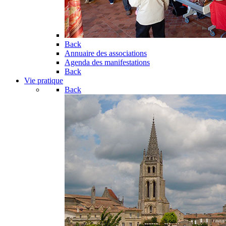
Back
Annuaire des associations
Agenda des manifestations
Back
Vie pratique
Back