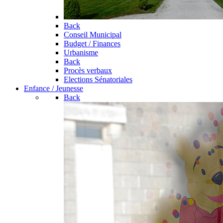
Back
Conseil Municipal
Budget / Finances
Urbanisme
Back
Procès verbaux
Elections Sénatoriales
Enfance / Jeunesse
Back