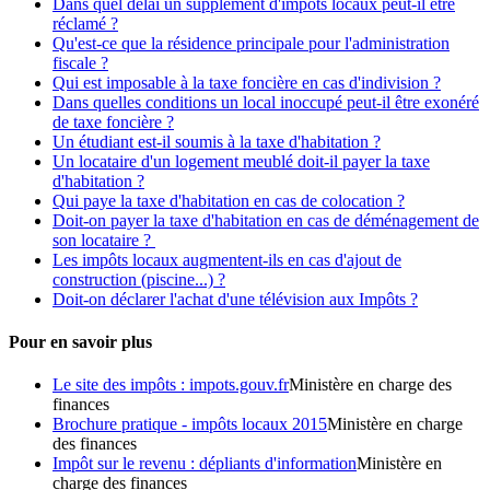
Dans quel délai un supplément d'impôts locaux peut-il être
réclamé ?
Qu'est-ce que la résidence principale pour l'administration
fiscale ?
Qui est imposable à la taxe foncière en cas d'indivision ?
Dans quelles conditions un local inoccupé peut-il être exonéré
de taxe foncière ?
Un étudiant est-il soumis à la taxe d'habitation ?
Un locataire d'un logement meublé doit-il payer la taxe
d'habitation ?
Qui paye la taxe d'habitation en cas de colocation ?
Doit-on payer la taxe d'habitation en cas de déménagement de
son locataire ?
Les impôts locaux augmentent-ils en cas d'ajout de
construction (piscine...) ?
Doit-on déclarer l'achat d'une télévision aux Impôts ?
Pour en savoir plus
Le site des impôts : impots.gouv.fr
Ministère en charge des
finances
Brochure pratique - impôts locaux 2015
Ministère en charge
des finances
Impôt sur le revenu : dépliants d'information
Ministère en
charge des finances