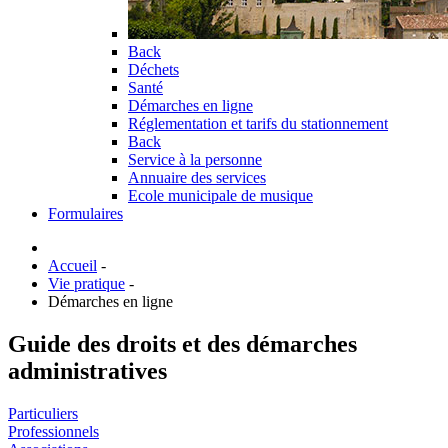
Back
Déchets
Santé
Démarches en ligne
Réglementation et tarifs du stationnement
Back
Service à la personne
Annuaire des services
Ecole municipale de musique
Formulaires
Accueil
-
Vie pratique
-
Démarches en ligne
Guide des droits et des démarches
administratives
Particuliers
Professionnels