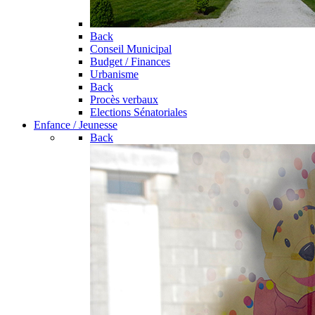
Back
Conseil Municipal
Budget / Finances
Urbanisme
Back
Procès verbaux
Elections Sénatoriales
Enfance / Jeunesse
Back