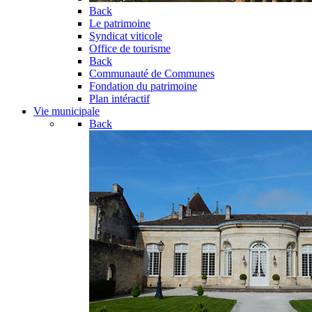
Back
Le patrimoine
Syndicat viticole
Office de tourisme
Back
Communauté de Communes
Fondation du patrimoine
Plan intéractif
Vie municipale
Back