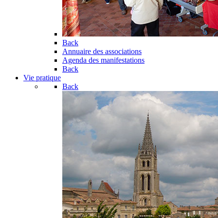
Back
Annuaire des associations
Agenda des manifestations
Back
Vie pratique
Back