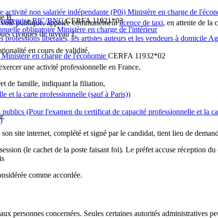
e activité non salariée indépendante (P0i) Ministère en charge de l'écon
ie B,
 d'entreprise BIC/BNC
CERFA 11921*03
ur la voie publique, appelée communément
licence de taxi
, en attente de la c
nnuelle obligatoire Ministère en charge de l'intérieur
ours civiques de niveau 1,
es professions libérales, les artistes auteurs et les vendeurs à domicile
tionalité en cours de validité,
) Ministère en charge de l'économie
CERFA 11932*02
exercer une activité professionnelle en France,
et de famille, indiquant la filiation,
e et la carte professionnelle (sauf à Paris))
s publics
(Pour l'examen du certificat de capacité professionnelle et la ca
t.
)
son site internet, complété et signé par le candidat, tient lieu de demand
 session (le cachet de la poste faisant foi). Le préfet accuse réception d
is
 considérée comme accordée.
t aux personnes concernées. Seules certaines autorités administratives pe