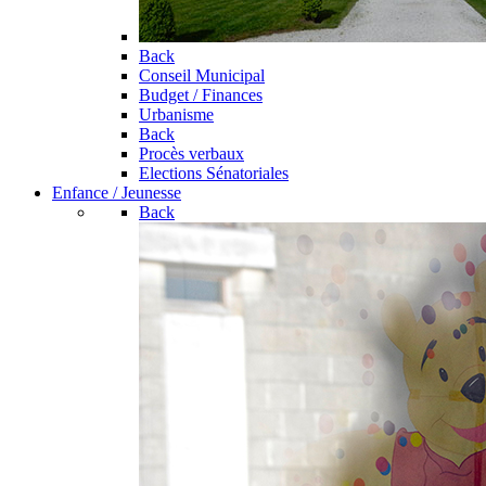
Back
Conseil Municipal
Budget / Finances
Urbanisme
Back
Procès verbaux
Elections Sénatoriales
Enfance / Jeunesse
Back