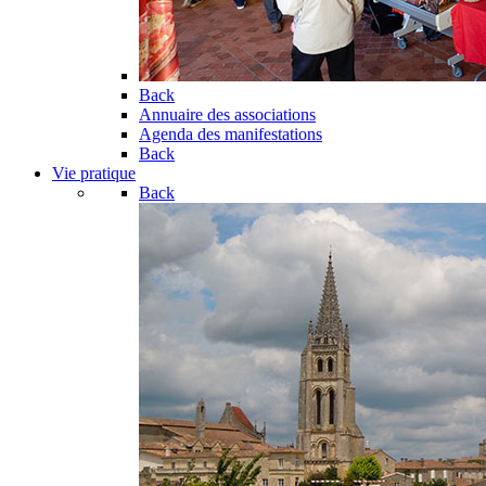
Back
Annuaire des associations
Agenda des manifestations
Back
Vie pratique
Back