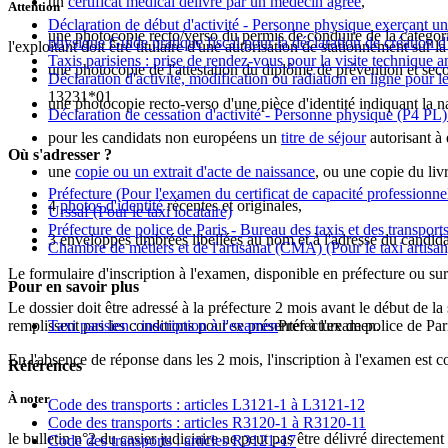
un
certificat médical délivré par un médecin agréé
,
Attention
Déclaration de début d'activité - Personne physique exerçant un
une photocopie recto/verso du permis de conduire de la catégor
physique Guide pratique fiscal pour la déclaration de création
l'exploitant doit être titulaire d'une autorisation de stationnement s
Taxis parisiens : prise de rendez-vous pour la visite technique a
une photocopie de l'attestation du diplôme de prévention et sec
Déclaration d'activité, modification ou radiation en ligne pour l
13231*01
une photocopie recto-verso d'une pièce d'identité indiquant la na
Déclaration de cessation d'activité - Personne physique (P4 PL
pour les candidats non européens un
titre de séjour
autorisant à 
Où s'adresser ?
une
copie ou un extrait d'acte de naissance
, ou une copie du livr
Préfecture
(Pour l'examen du certificat de capacité professionnell
4
photos d'identité
récentes et originales,
Urssaf
(Pour le taxi locataire)
Préfecture de police de Paris - Bureau des taxis et des transport
3 enveloppes timbrées libellées au nom et à l'adresse du candida
Chambre de métiers et de l'artisanat (CMA)
(Pour le taxi artisan
Le formulaire d'inscription à l'examen, disponible en préfecture ou sur 
Pour en savoir plus
Le dossier doit être adressé à la préfecture 2 mois avant le début de la
remplissent pas les conditions pour se présenter à l'examen.
Taxi parisien : inscription à l'examen
Préfecture de police de Par
En l'absence de réponse dans les 2 mois, l'inscription à l'examen est
Références
À noter
Code des transports : articles L3121-1 à L3121-12
Code des transports : articles R3120-1 à R3120-11
le bulletin n°2 du casier judiciaire ne peut pas être délivré directemen
Code des transports : articles R3121-17