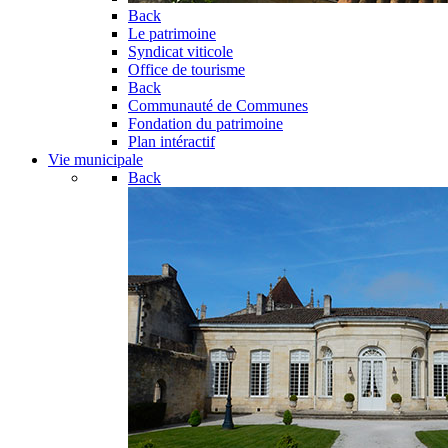
Back
Le patrimoine
Syndicat viticole
Office de tourisme
Back
Communauté de Communes
Fondation du patrimoine
Plan intéractif
Vie municipale
Back