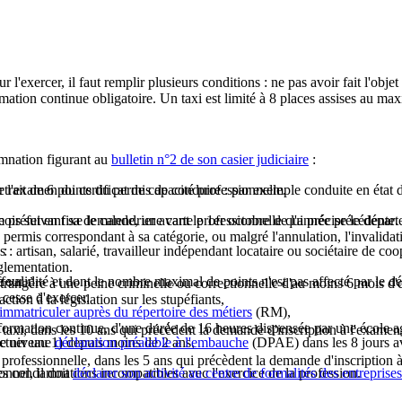
r l'exercer, il faut remplir plusieurs conditions : ne pas avoir fait l'obj
ormation continue obligatoire. Un taxi est limité à 8 places assises au m
damnation figurant au
bulletin n°2 de son casier judiciaire
:
ir l'examen du certificat de capacité professionnelle.
trait de 6 points du permis de conduire : par exemple conduite en état d
préfet en fixe le calendrier avant le 1er octobre de l'année précédente.
mois suivant sa demande, une carte professionnelle qui précise le départ
rmis correspondant à sa catégorie, ou malgré l'annulation, l'invalidation
 :
es : artisan, salarié, travailleur indépendant locataire ou sociétaire de coo
églementation.
feur :
e validité et dont le nombre maximal de points n'est pas affecté par le dé
étrangère à une peine criminelle ou correctionnelle d'au moins 6 mois d
l cesse d'exercer.
ction à la législation sur les stupéfiants,
'immatriculer auprès du répertoire des métiers
(RM),
formation continue, d'une durée de 16 heures dispensée par une école agré
de taxi, dans les 10 ans qui précèdent la demande d'inscription à l'examen
de niveau 1) depuis moins de 2 ans,
fectuer une
déclaration préalable à l'embauche
(DPAE) dans les 8 jours a
 professionnelle, dans les 5 ans qui précèdent la demande d'inscription 
des condamnations incompatibles avec l'exercice de la profession.
onnel, il doit
déclarer son activité au centre de formalités des entreprises