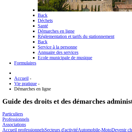
Back
Déchets
Santé
Démarches en ligne
Réglementation et tarifs du stationnement
Back
Service à la personne
Annuaire des services
Ecole municipale de musique
Formulaires
Accueil
-
Vie pratique
-
Démarches en ligne
Guide des droits et des démarches adminis
Particuliers
Professionnels
Associations
Accueil professionnels
Secteurs d'activité
Automobile-Moto
Devenir ch