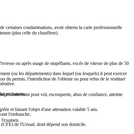
et de certaines condamnations, avoir obtenu la carte professionnelle
aximum (plus celle du chauffeur).
'ivresse ou après usage de stupéfiants, excès de vitesse de plus de 50
ement (ou les départements) dans lequel (ou lesquels) il peut exercer
 du permis, l'interdiction de l'obtenir ou pour refus de le restituer
pérative.
lai probatoire,
'emprisonnement pour vol, escroquerie, abus de confiance, atteinte
ée et faisant l'objet d'une attestation valable 5 ans.
,
vant l'embauche,
à l'examen.
(CFE) de l'Urssaf, dont dépend son domicile.