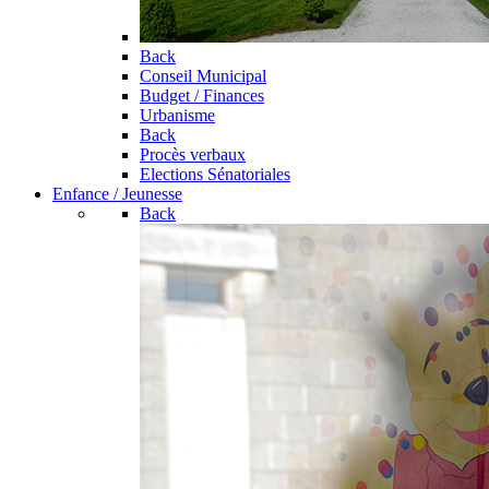
Back
Conseil Municipal
Budget / Finances
Urbanisme
Back
Procès verbaux
Elections Sénatoriales
Enfance / Jeunesse
Back