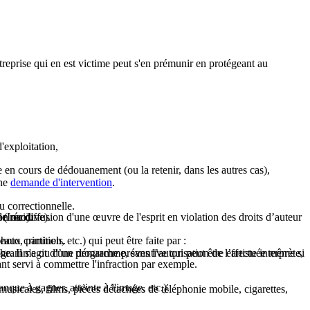
treprise qui en est victime peut s'en prémunir en protégeant au
d'exploitation,
en cours de dédouanement (ou la retenir, dans les autres cas),
une
demande d'intervention
.
u correctionnelle.
n ou diffusion d'une œuvre de l'esprit en violation des droits d’auteur
 (Inao).
e récidive).
to, partition, etc.) qui peut être faite par :
eaux criminels.
rche. Il s'agit d'une démarche préventive qui peut être effectuée même si
ogramme ou d’un programme, sans l’autorisation de l’artiste interprète,
nt servi à commettre l'infraction par exemple.
que à gagner, atteinte à l'image, etc.).
usicales, films, pièces détachées de téléphonie mobile, cigarettes,