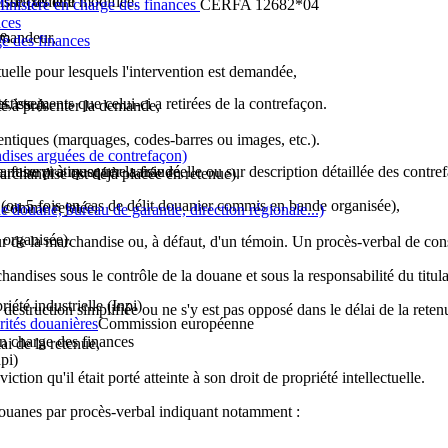
istinctement :
isse pas être modifiée.
nistère en charge des finances
CERFA 12682*04
nces
e,
emandeur,
e des finances
tuelle pour lesquels l'intervention est demandée,
, etc.),
estissements que celui-ci a retirées de la contrefaçon.
té à présenter la demande,
entiques (marquages, codes-barres ou images, etc.).
dises arguées de contrefaçon)
 faire pratiquer une saisie réelle ou sur description détaillée des contre
ant servi à masquer la fraude,
archandise est déjà placée en retenue).
 (ou 5 fois en cas de délit douanier commis en bande organisée),
e comme rejetée.
 douane, bureau de garantie, direction régionale...)
organisée).
r de la marchandise ou, à défaut, d'un témoin. Un procès-verbal de const
ndises sous le contrôle de la douane et sous la responsabilité du titulai
riété industrielle (Inpi)
destruction simplifiée ou ne s'y est pas opposé dans le délai de la reten
rités douanières
Commission européenne
n charge des finances
lai de la retenue,
npi)
viction qu'il était porté atteinte à son droit de propriété intellectuelle.
 douanes par procès-verbal indiquant notamment :