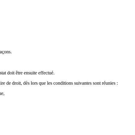
façons.
at doit être ensuite effectué.
re de droit, dès lors que les conditions suivantes sont réunies :
ue,