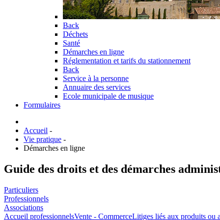
Back
Déchets
Santé
Démarches en ligne
Réglementation et tarifs du stationnement
Back
Service à la personne
Annuaire des services
Ecole municipale de musique
Formulaires
Accueil
-
Vie pratique
-
Démarches en ligne
Guide des droits et des démarches adminis
Particuliers
Professionnels
Associations
Accueil professionnels
Vente - Commerce
Litiges liés aux produits ou 