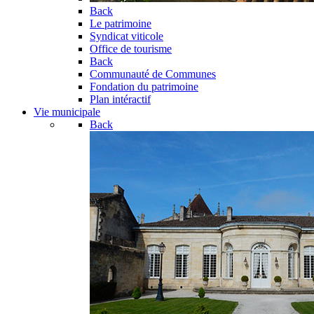
Back
Le patrimoine
Syndicat viticole
Office de tourisme
Back
Communauté de Communes
Fondation du patrimoine
Plan intéractif
Vie municipale
Back