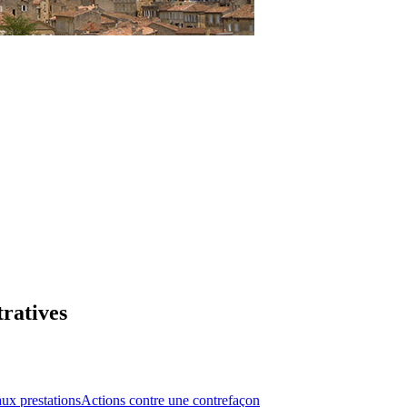
tratives
aux prestations
Actions contre une contrefaçon