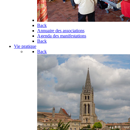
Back
Annuaire des associations
Agenda des manifestations
Back
Vie pratique
Back