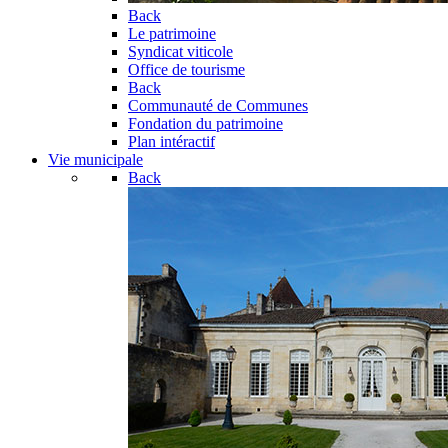
Back
Le patrimoine
Syndicat viticole
Office de tourisme
Back
Communauté de Communes
Fondation du patrimoine
Plan intéractif
Vie municipale
Back