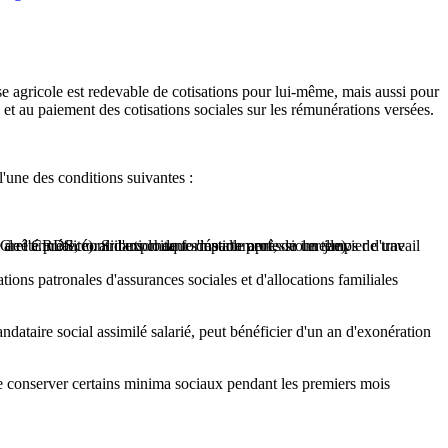
ise agricole est redevable de cotisations pour lui-même, mais aussi pour
s et au paiement des cotisations sociales sur les rémunérations versées.
l'une des conditions suivantes :
, CSG et CRDS, contribution de formation professionnelle).
e l'annualité). Si l'exploitant s'installe après le 1er janvier d'une
 arrêté préfectoral dans chaque département, ou un temps de travail
tions patronales d'assurances sociales et d'allocations familiales
dataire social assimilé salarié, peut bénéficier d'un an d'exonération
e conserver certains minima sociaux pendant les premiers mois