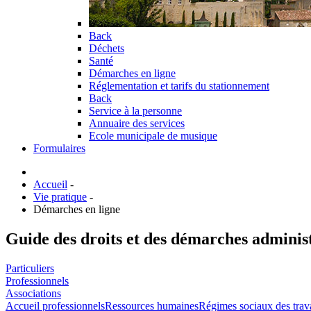
Back
Déchets
Santé
Démarches en ligne
Réglementation et tarifs du stationnement
Back
Service à la personne
Annuaire des services
Ecole municipale de musique
Formulaires
Accueil
-
Vie pratique
-
Démarches en ligne
Guide des droits et des démarches adminis
Particuliers
Professionnels
Associations
Accueil professionnels
Ressources humaines
Régimes sociaux des trav