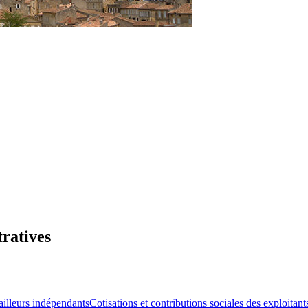
tratives
ailleurs indépendants
Cotisations et contributions sociales des exploitant