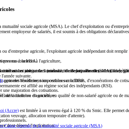
ricoles
 la mutualité sociale agricole (MSA). Le chef d'exploitation ou d'entrepr
galement employeur de salariés, il est soumis à des obligations déclarative
 ou d'entreprise agricole, l'exploitant agricole indépendant doit remplir 
res revenus à la MSA.
tiques ou connexes à l'agriculture,
t contributions obligatoires (maladie, vieillesse, allocations familiales
itant au 1er janvier de l'année au titre de laquelle elles sont dues (règle d
 critères sont une surface minimale d'assujettissement (SMA), fixée par
e l'année suivante.
non agricoles fiscalement imposables sur la DRP.
R)
peuvent bénéficier, sous certaines conditions, d'exonérations de cotisa
 permanente est affilié au régime social des indépendants (RSI).
r une majoration des cotisations.
FE de la chambre d'agriculture.
individuelle ou en société, en qualité de non-salarié agricole ou de man
loi (Accre)
est limitée à un revenu égal à 120 % du Smic. Elle permet d
ocation veuvage, allocation temporaire d'attente).
professionnels.
re dont dépend l'exploitation.
es Caisse centrale de la mutualité sociale agricole (MSA)