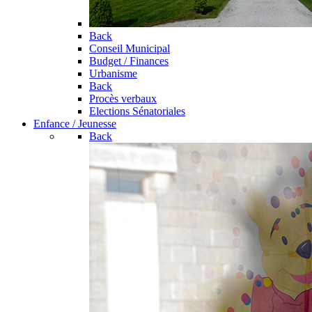
Back
Conseil Municipal
Budget / Finances
Urbanisme
Back
Procès verbaux
Elections Sénatoriales
Enfance / Jeunesse
Back