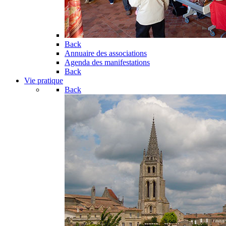
Back
Annuaire des associations
Agenda des manifestations
Back
Vie pratique
Back