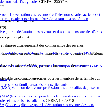
 des non-salariés agricoles
CERFA 12555*03
re :
3*01
e pour la déclaration des revenus (réel) des non-salariés agricoles et
eprise agricole et par les membres de sa famille associés non
à la durée d'affiliation.
6*01
ve pour la déclaration des revenus et des cotisations sociales d'artisan
rsés par l'exploitant.
a régularisée ultérieurement dès connaissance des revenus.
sionnels Caisse centrale de la mutualité sociale agricole (MSA)
 fractionnés ou prélèvements mensuels. Si les revenus sont inférieurs
1
ord avec la caisse de MSA, par tout autre moyen de paiement
es - droits aux prestations soumises à condition de ressources - MSA
t redevable de cotisations sociales pour les membres de sa famille qui
e (MSA)
CERFA 12529*02
membres de sa famille associés non participants
e (MSA)Variation de revenus professionnels : modalités de prise en
le (MSA)Notice explicative pour la déclaration des revenus des non-
oles et des cotisants solidaires
CERFA 10053*18
 (MSA)Notice explicative pour la déclaration des revenus des non-