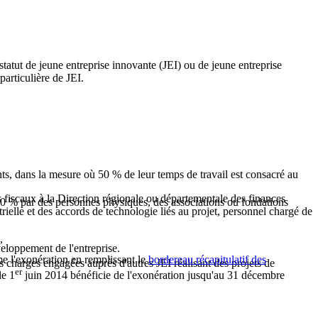
tatut de jeune entreprise innovante (JEI) ou de jeune entreprise
particulière de JEI.
nts, dans la mesure où 50 % de leur temps de travail est consacré au
es fiscaux à la Direction régionale ou départementale des finances
50 % par des personnes physiques, des associations ou fondations
rielle et des accords de technologie liés au projet, personnel chargé de
,
veloppement de l'entreprise.
me l'exonération en remplissant le
bordereau récapitulatif des
 charges engagées auprès d'autres JEI réalisant des projets de
er
le 1
juin 2014 bénéficie de l'exonération jusqu'au 31 décembre