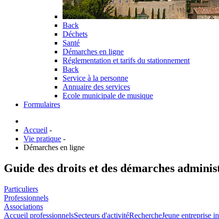
Back
Déchets
Santé
Démarches en ligne
Réglementation et tarifs du stationnement
Back
Service à la personne
Annuaire des services
Ecole municipale de musique
Formulaires
Accueil
-
Vie pratique
-
Démarches en ligne
Guide des droits et des démarches adminis
Particuliers
Professionnels
Associations
Accueil professionnels
Secteurs d'activité
Recherche
Jeune entreprise i