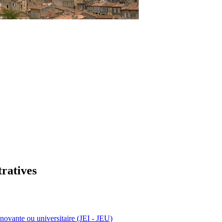
tratives
nnovante ou universitaire (JEI - JEU)