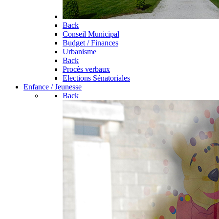
Back
Conseil Municipal
Budget / Finances
Urbanisme
Back
Procès verbaux
Elections Sénatoriales
Enfance / Jeunesse
Back