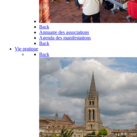
Back
Annuaire des associations
Agenda des manifestations
Back
Vie pratique
Back