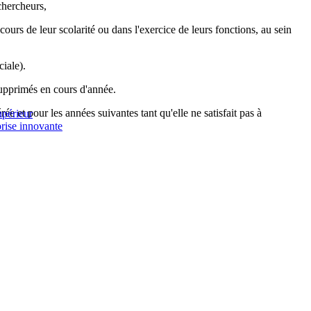
chercheurs,
cours de leur scolarité ou dans l'exercice de leurs fonctions, au sein
ciale).
 supprimés en cours d'année.
rée et pour les années suivantes tant qu'elle ne satisfait pas à
upérieur
prise innovante