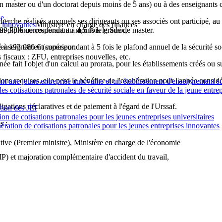
n master ou d'un doctorat depuis moins de 5 ans) ou à des enseignants 
he
.
herche réalisés auxquels ses dirigeants ou ses associés ont participé, au 
s innovantes
Ministère en charge des finances
 un diplôme conférant au moins le grade de master.
99,78 €
correspondant à 4,5 fois le Smic,
d'enseignement supérieur.
é à
193 080 €
(correspondant à 5 fois le plafond annuel de la sécurité so
 fiscaux : ZFU, entreprises nouvelles, etc.
née fait l'objet d'un calcul au prorata, pour les établissements créés ou
tions requises, elle perd le bénéfice de l'exonération pour l'année considé
t une jeune entreprise innovante et un établissement d'enseignement s
s cotisations patronales de sécurité sociale en faveur de la jeune entre
ligations déclaratives et de paiement à l'égard de l'Urssaf.
ion des JEI
n de cotisations patronales pour les jeunes entreprises universitaires
s :
ration de cotisations patronales pour les jeunes entreprises innovantes
ative (Premier ministre), Ministère en charge de l'économie
MP) et majoration complémentaire d'accident du travail,