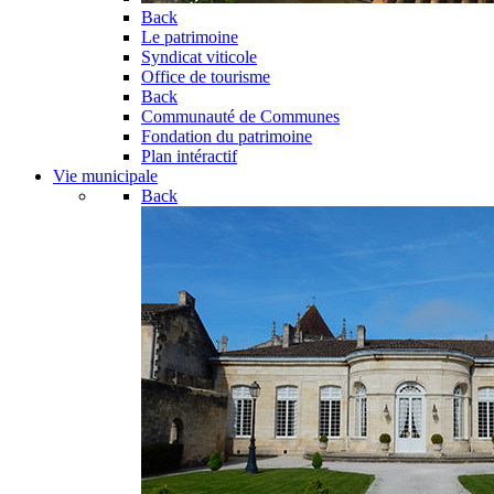
Back
Le patrimoine
Syndicat viticole
Office de tourisme
Back
Communauté de Communes
Fondation du patrimoine
Plan intéractif
Vie municipale
Back