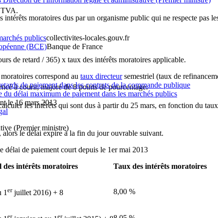
a TVA.
 intérêts moratoires dus par un organisme public qui ne respecte pas les
 marchés publics
collectivites-locales.gouv.fr
uropéenne (BCE)
Banque de France
rs de retard / 365) x taux des intérêts moratoires applicable.
ts moratoires correspond au
taux directeur
semestriel (taux de refinancem
 retards de paiement dans les contrats de la commande publique
ncé à courir, majoré de 8 points de pourcentage.
re du délai maximum de paiement dans les marchés publics
ant le 16 mars 2013
alculer les intérêts qui sont dus à partir du 25 mars, en fonction du tau
gal
tive (Premier ministre)
alors le délai expire à la fin du jour ouvrable suivant.
le délai de paiement court depuis le 1er mai 2013
 des intérêts moratoires
Taux des intérêts moratoires
er
8,00 %
u 1
juillet 2016) + 8
er
er
8,05 %