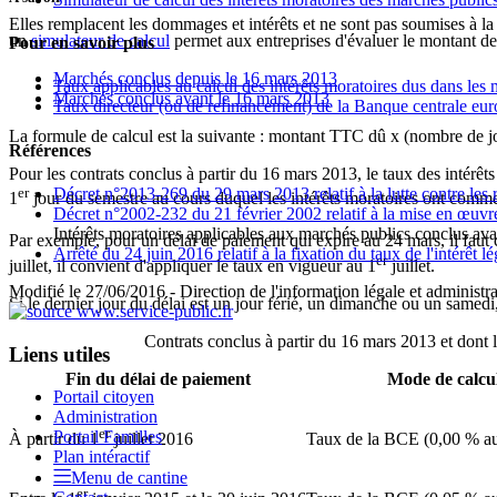
Elles remplacent les dommages et intérêts et ne sont pas soumises à l
un
simulateur de calcul
permet aux entreprises d'évaluer le montant des
Pour en savoir plus
Marchés conclus depuis le 16 mars 2013
Taux applicables au calcul des intérêts moratoires dus dans les
Marchés conclus avant le 16 mars 2013
Taux directeur (ou de refinancement) de la Banque centrale e
La formule de calcul est la suivante : montant TTC dû x (nombre de jou
Références
Pour les contrats conclus à partir du 16 mars 2013, le taux des intérê
Décret n°2013-269 du 29 mars 2013 relatif à la lutte contre les
er
1
jour du semestre au cours duquel les intérêts moratoires ont comme
Décret n°2002-232 du 21 février 2002 relatif à la mise en œuv
Intérêts moratoires applicables aux marchés publics conclus av
Par exemple, pour un délai de paiement qui expire au 24 mars, il faut c
Arrêté du 24 juin 2016 relatif à la fixation du taux de l'intérêt lé
er
juillet, il convient d'appliquer le taux en vigueur au 1
juillet.
Modifié le 27/06/2016 - Direction de l'information légale et administra
Si le dernier jour du délai est un jour férié, un dimanche ou un samedi, 
Contrats conclus à partir du 16 mars 2013 et dont 
Liens utiles
Fin du délai de paiement
Mode de calcul
Portail citoyen
Administration
er
Portail Familles
À partir du 1
juillet 2016
Taux de la BCE (0,00 % a
Plan intéractif
Menu de cantine
er