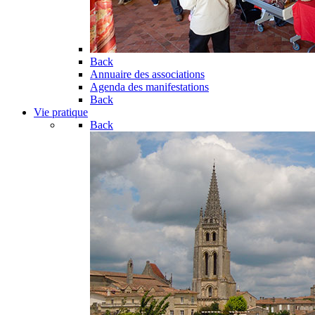
Back
Annuaire des associations
Agenda des manifestations
Back
Vie pratique
Back