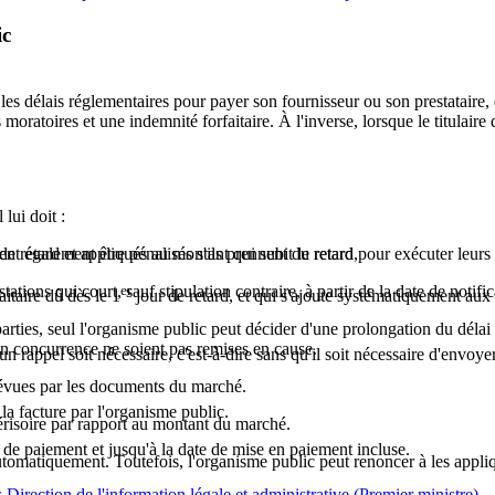
ic
les délais réglementaires pour payer son fournisseur ou son prestataire,
s moratoires et une indemnité forfaitaire. À l'inverse, lorsque le titulair
lui doit :
ent également être pénalisés s'ils prennent du retard pour exécuter leurs
e retard et appliqués au montant qui subit le retard,
ations qui court, sauf stipulation contraire, à partir de la date de
er
notifi
itaire dû dès le 1
jour de retard, et qui s'ajoute systématiquement aux 
arties, seul l'organisme public peut décider d'une prolongation du délai
 en concurrence ne soient pas remises en cause.
u'un rappel soit nécessaire, c'est-à-dire sans qu'il soit nécessaire d'env
prévues par les documents du marché.
la facture par l'organisme public.
érisoire par rapport au montant du marché.
 de paiement et jusqu'à la date de mise en paiement incluse.
 automatiquement. Toutefois, l'organisme public peut renoncer à les appl
 Direction de l'information légale et administrative (Premier ministre)