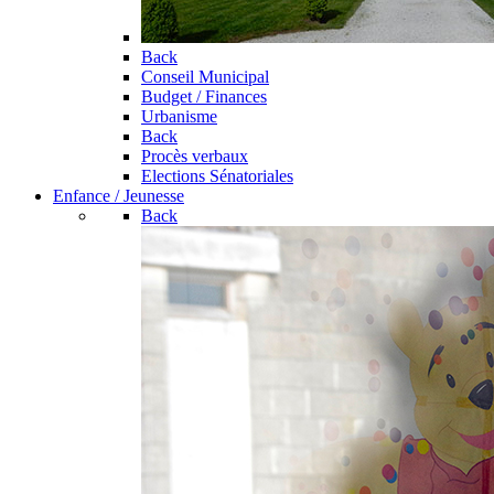
Back
Conseil Municipal
Budget / Finances
Urbanisme
Back
Procès verbaux
Elections Sénatoriales
Enfance / Jeunesse
Back