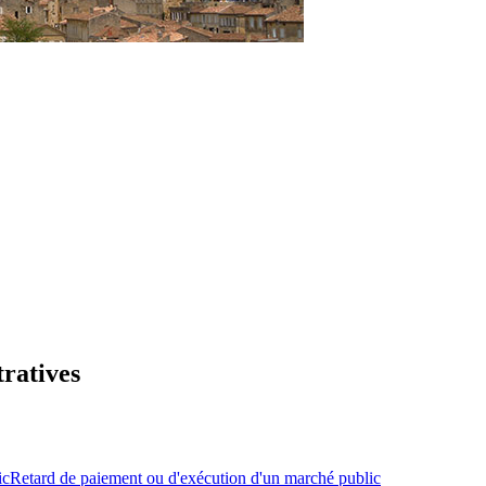
tratives
ic
Retard de paiement ou d'exécution d'un marché public