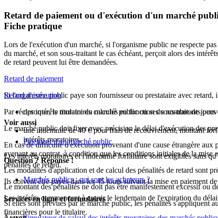
Retard de paiement ou d'exécution d'un marché publ
Fiche pratique
Lors de l'exécution d'un marché, si l'organisme public ne respecte pas 
du marché, et son sous-traitant le cas échéant, perçoit alors des intérêt
de retard peuvent lui être demandées.
Retard de paiement
Si l'organisme public paye son fournisseur ou prestataire avec retard, il 
Retard d'exécution
Par réciproque, le titulaire du marché public ou ses sous-traitants peuv
des
intérêts moratoires
calculés en fonction du nombre de jours d
Voir aussi
Le marché public doit fixer avec précision le délai d'exécution des prest
une indemnité de
40 €
pour frais de recouvrement, montant forfa
intérêts moratoires.
Paiement d'un marché public
En cas de difficulté d'exécution provenant d'une cause étrangère aux p
avenant
au contrat, à condition que les conditions initiales de la mise
Les intérêts moratoires et l'indemnité forfaitaire sont exigibles sans q
Question ? Réponse !
pénalités de retard.
Les modalités d'application et de calcul des pénalités de retard sont 
Marchés publics : qui sont les acheteurs ?
Ils doivent être payés dans les 45 jours suivant la mise en paiement de 
Le montant des pénalités ne doit pas être manifestement excessif ou d
Les intérêts commencent à courir le lendemain de l'expiration du délai
Services en ligne et formulaires
Si elles sont prévues par le marché public, les pénalités s'appliquent
financières pour le titulaire.
À savoir
Simulateur de calcul des intérêts moratoires des marchés publics