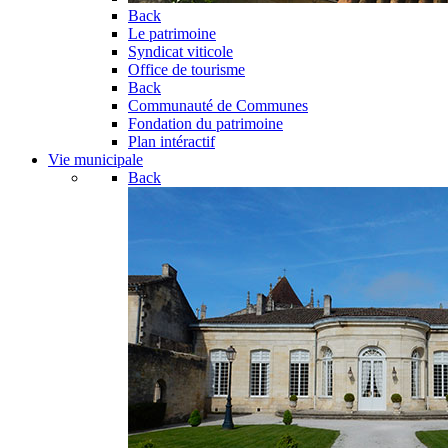
Back
Le patrimoine
Syndicat viticole
Office de tourisme
Back
Communauté de Communes
Fondation du patrimoine
Plan intéractif
Vie municipale
Back