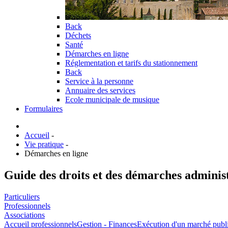
Back
Déchets
Santé
Démarches en ligne
Réglementation et tarifs du stationnement
Back
Service à la personne
Annuaire des services
Ecole municipale de musique
Formulaires
Accueil
-
Vie pratique
-
Démarches en ligne
Guide des droits et des démarches adminis
Particuliers
Professionnels
Associations
Accueil professionnels
Gestion - Finances
Exécution d'un marché publ