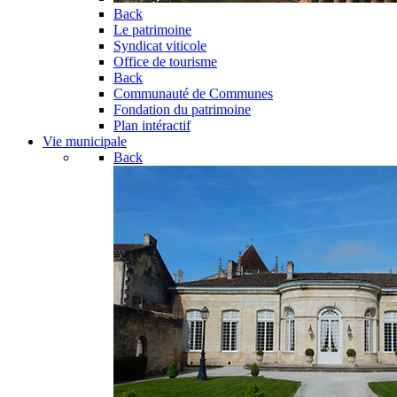
Back
Le patrimoine
Syndicat viticole
Office de tourisme
Back
Communauté de Communes
Fondation du patrimoine
Plan intéractif
Vie municipale
Back