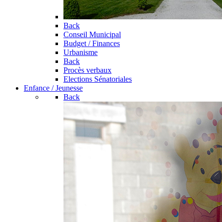
Back
Conseil Municipal
Budget / Finances
Urbanisme
Back
Procès verbaux
Elections Sénatoriales
Enfance / Jeunesse
Back