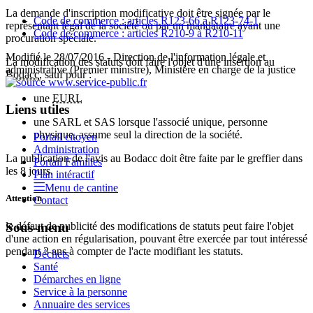
La demande d'inscription modificative doit être signée par le
Code de commerce : articles R123-66 à R123-74-1
représentant légal de la société ou par un mandataire ayant une
Code de commerce : articles R210-9 à R210-11
procuration spéciale.
Modifié le 28/07/2016 - Direction de l'information légale et
La modification des statuts doit faire l'objet d'une insertion au
administrative (Premier ministre), Ministère en charge de la justice
Bodacc
, sauf pour :
une
EURL
Liens utiles
une SARL et SAS lorsque l'associé unique, personne
physique, assume seul la direction de la société.
Portail citoyen
Administration
La publication de l'avis au Bodacc doit être faite par le greffier dans
Portail Familles
les 8 jours.
Plan intéractif
Menu de cantine
Attention
Contact
le défaut de publicité des modifications de statuts peut faire l'objet
Sous-menu
d'une action en régularisation, pouvant être exercée par tout intéressé
pendant 3 ans à compter de l'acte modifiant les statuts.
Déchets
Santé
Démarches en ligne
Service à la personne
Annuaire des services