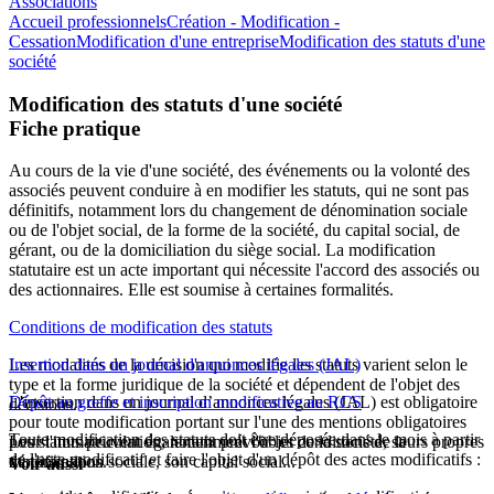
Associations
Accueil professionnels
Création - Modification -
Cessation
Modification d'une entreprise
Modification des statuts d'une
société
Modification des statuts d'une société
Fiche pratique
Au cours de la vie d'une société, des événements ou la volonté des
associés peuvent conduire à en modifier les statuts, qui ne sont pas
définitifs, notamment lors du changement de dénomination sociale
ou de l'objet social, de la forme de la société, du capital social, de
gérant, ou de la domiciliation du siège social. La modification
statutaire est un acte important qui nécessite l'accord des associés ou
des actionnaires. Elle est soumise à certaines formalités.
Conditions de modification des statuts
Les modalités de la décision qui modifie les statuts varient selon le
Insertion dans un journal d'annonces légales (JAL)
type et la forme juridique de la société et dépendent de l'objet des
L'insertion dans un journal d’annonces légales (JAL) est obligatoire
Dépôt au greffe et inscription modificative au RCS
décisions.
pour toute modification portant sur l'une des mentions obligatoires
Toute modification des statuts doit être déposée dans le mois à partir
Les statuts peuvent également prévoir les conditions de leurs propres
pour l'immatriculation, notamment l'objet de la société, sa
de l'acte modificatif et faire l'objet d'un dépôt des actes modificatifs :
modifications.
dénomination sociale, son capital social...
Voir aussi