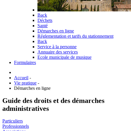
Back
Déchets
Santé
Démarches en ligne
Réglementation et tarifs du stationnement
Back
Service à la personne
Annuaire des services
Ecole municipale de musique
Formulaires
Accueil
-
Vie pratique
-
Démarches en ligne
Guide des droits et des démarches
administratives
Particuliers
Professionnels