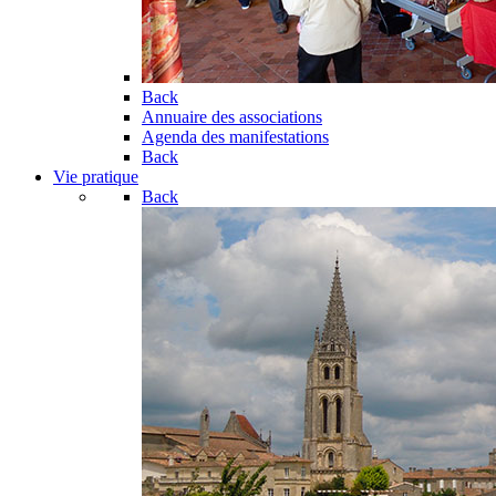
Back
Annuaire des associations
Agenda des manifestations
Back
Vie pratique
Back