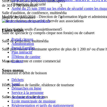
Structure d'accueil personnes handicapées
Obligations de sécurité
de 301 à 700 personnes
3
Arrêté du 25 juin 1980 sur les règles de sécurité contre les ris
Salle d'audition, de conférence, multimédia
Modifié le 18/05/2016 - Direction de l'information légale et administra
jusqu'à 300 personnes
4
Salle de réunion, de quartier, réservée aux associations
en fonction de seuils d'assujettissement
5
Liens utiles
Salle de spectacle (y compris cirque non forain) ou de cabaret
Portail citoyen
Salle de projection, multimédia
Administration
Portail Familles
Salle polyvalente à dominante sportive de plus de 1 200 m² ou d'une
Plan intéractif
Menu de cantine
Magasin de vente et centre commercial
Contact
Sous-menu
Restaurant et débit de boisson
Déchets
Santé
Hôtel, pension de famille, résidence de tourisme
Démarches en ligne
Service à la personne
Annuaire des services
Salles de danse et salle de jeux
Ecole municipale de musique
Réglementation et tarifs du stationnement