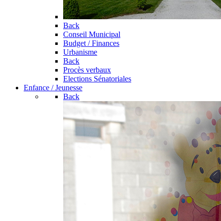
Back
Conseil Municipal
Budget / Finances
Urbanisme
Back
Procès verbaux
Elections Sénatoriales
Enfance / Jeunesse
Back