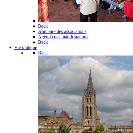
Back
Annuaire des associations
Agenda des manifestations
Back
Vie pratique
Back