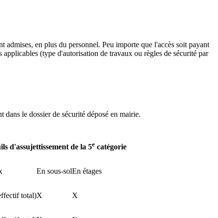
nt admises, en plus du personnel. Peu importe que l'accès soit payant
es applicables (type d'autorisation de travaux ou règles de sécurité par
nt dans le dossier de sécurité déposé en mairie.
e
ils d'assujettissement de la 5
catégorie
x
En sous-sol
En étages
fectif total)
X
X