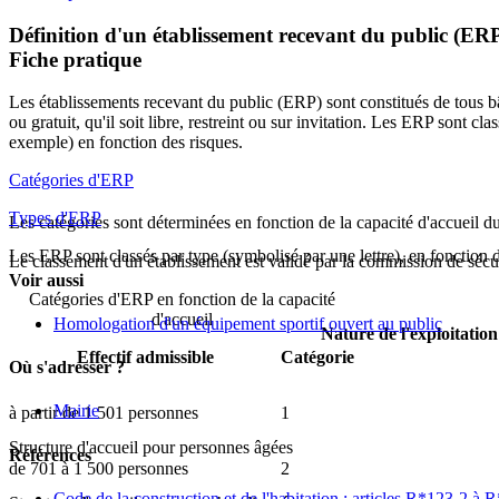
Définition d'un établissement recevant du public (ER
Fiche pratique
Les établissements recevant du public (ERP) sont constitués de tous bâ
ou gratuit, qu'il soit libre, restreint ou sur invitation. Les ERP sont c
exemple) en fonction des risques.
Catégories d'ERP
Types d'ERP
Les catégories sont déterminées en fonction de la capacité d'accueil du
Les ERP sont classés par type (symbolisé par une lettre), en fonction de
Le classement d'un établissement est validé par la commission de sécuri
Voir aussi
Catégories d'ERP en fonction de la capacité
d'accueil
Homologation d'un équipement sportif ouvert au public
Nature de l'exploitation
Effectif admissible
Catégorie
Où s'adresser ?
Mairie
à partir de 1 501 personnes
1
Structure d'accueil pour personnes âgées
Références
de 701 à 1 500 personnes
2
Code de la construction et de l'habitation : articles R*123-2 à