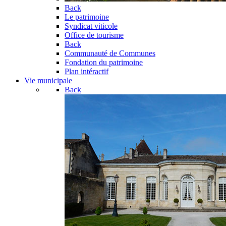
Back
Le patrimoine
Syndicat viticole
Office de tourisme
Back
Communauté de Communes
Fondation du patrimoine
Plan intéractif
Vie municipale
Back