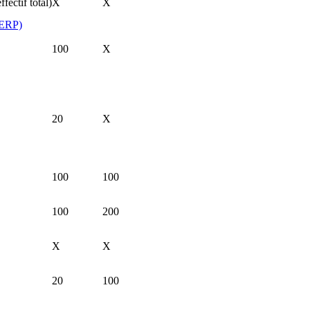
fectif total)
X
X
 (ERP)
100
X
20
X
100
100
100
200
X
X
20
100