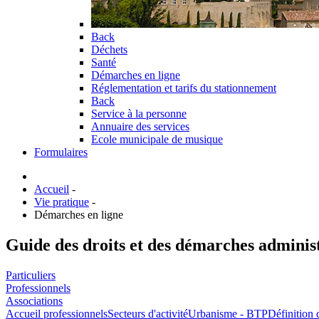
Back
Déchets
Santé
Démarches en ligne
Réglementation et tarifs du stationnement
Back
Service à la personne
Annuaire des services
Ecole municipale de musique
Formulaires
Accueil
-
Vie pratique
-
Démarches en ligne
Guide des droits et des démarches adminis
Particuliers
Professionnels
Associations
Accueil professionnels
Secteurs d'activité
Urbanisme - BTP
Définition 