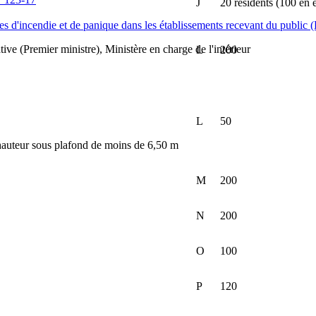
J
20 résidents (100 en ef
ques d'incendie et de panique dans les établissements recevant du public
tive (Premier ministre), Ministère en charge de l'intérieur
L
200
L
50
 hauteur sous plafond de moins de 6,50 m
M
200
N
200
O
100
P
120