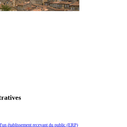
tratives
d'un établissement recevant du public (ERP)