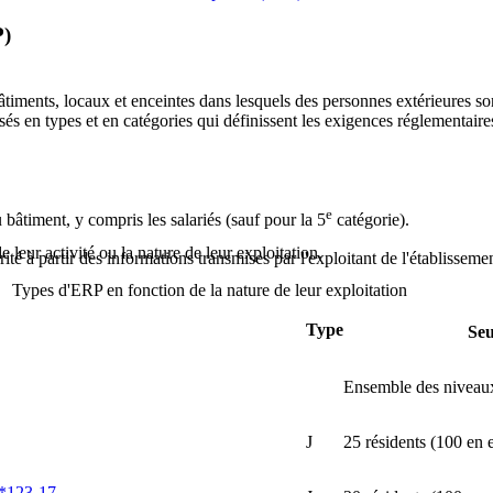
P)
timents, locaux et enceintes dans lesquels des personnes extérieures so
lassés en types et en catégories qui définissent les exigences réglementair
e
 bâtiment, y compris les salariés (sauf pour la 5
catégorie).
 leur activité ou la nature de leur exploitation.
té à partir des informations transmises par l'exploitant de l'établisseme
Types d'ERP en fonction de la nature de leur exploitation
Type
Seu
Ensemble des niveau
J
25 résidents (100 en ef
 R*123-17