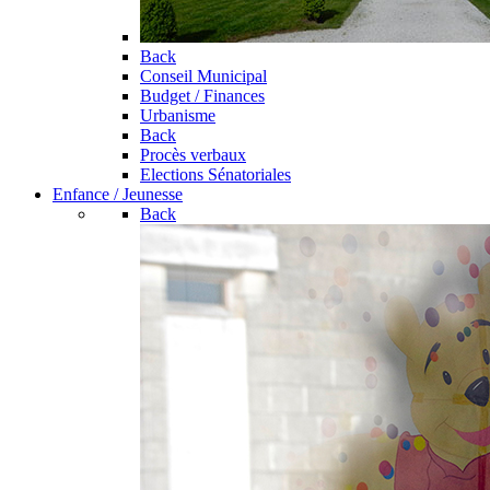
Back
Conseil Municipal
Budget / Finances
Urbanisme
Back
Procès verbaux
Elections Sénatoriales
Enfance / Jeunesse
Back