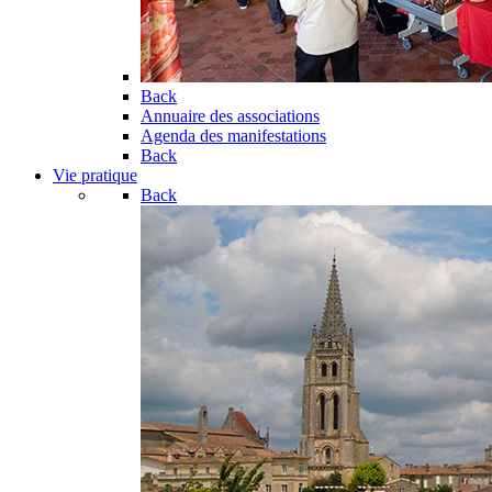
Back
Annuaire des associations
Agenda des manifestations
Back
Vie pratique
Back