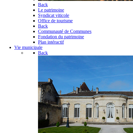
Back
Le patrimoine
Syndicat viticole
Office de tourisme
Back
Communauté de Communes
Fondation du patrimoine
Plan intéractif
Vie municipale
Back