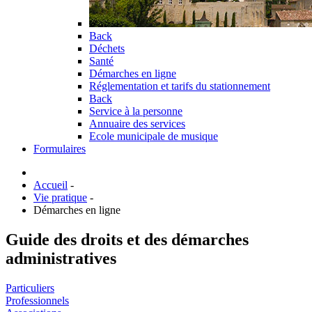
Back
Déchets
Santé
Démarches en ligne
Réglementation et tarifs du stationnement
Back
Service à la personne
Annuaire des services
Ecole municipale de musique
Formulaires
Accueil
-
Vie pratique
-
Démarches en ligne
Guide des droits et des démarches
administratives
Particuliers
Professionnels