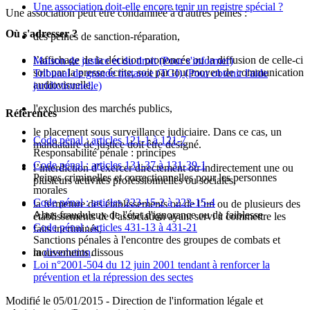
Une association doit-elle encore tenir un registre spécial ?
Une association peut être condamnée à d'autres peines :
Où s'adresser ?
des peines de sanction-réparation,
l’affichage de la décision prononcée ou la diffusion de celle-ci
Maison de justice et du droit
(Pour s'informer)
soit par la presse écrite, soit par tout moyen de communication
Tribunal de grande instance (TGI)
(Pour obtenir l'aide
audiovisuelle,
juridictionnelle)
l'exclusion des marchés publics,
Références
le placement sous surveillance judiciaire. Dans ce cas, un
Code pénal : articles 121-1 à 121-7
mandataire de justice doit être désigné.
Responsabilité pénale : principes
Code pénal : articles 131-37 à 131-39-1
l’interdiction d’exercer directement ou indirectement une ou
Peines criminelles et correctionnelles pour les personnes
plusieurs activités professionnelles ou sociales,
morales
Code pénal : articles 223-15-2 à 223-15-4
la fermeture des établissements ou de l’un ou de plusieurs des
Abus frauduleux de l'état d'ignorance ou de faiblesse
établissements de l’association ayant servi à commettre les
Code pénal : articles 431-13 à 431-21
faits incriminés,
Sanctions pénales à l'encontre des groupes de combats et
mouvements dissous
la
dissolution
.
Loi n°2001-504 du 12 juin 2001 tendant à renforcer la
prévention et la répression des sectes
Modifié le 05/01/2015 - Direction de l'information légale et