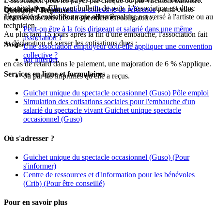
L'association peut les payer par chèque ou par virement bancaire.
récapitulative. Elle vaut bulletin de paie. L'association est donc
Le choix d'une
convention collective de référence
parmi celles
Question ? Réponse !
Le coût des cotisations varie selon le salaire net versé à l'artiste ou au
dispensée d'en établir un par elle-même.
relatives aux activités du spectacle est obligatoire.
technicien.
Peut-on être à la fois dirigeant et salarié dans une même
Au plus tard 15 jours après la fin d'une embauche, l'association fait
association ?
sa déclaration et verser les cotisations dues :
À noter
Une association employeur doit-elle appliquer une convention
collective ?
par internet
,
en cas de retard dans le paiement, une majoration de 6 % s'applique.
Services en ligne et formulaires
ou par les imprimés qu'elle a reçus.
Guichet unique du spectacle occasionnel (Guso) Pôle emploi
Simulation des cotisations sociales pour l'embauche d'un
salarié du spectacle vivant Guichet unique spectacle
occasionnel (Guso)
Où s'adresser ?
Guichet unique du spectacle occasionnel (Guso)
(Pour
s'informer)
Centre de ressources et d'information pour les bénévoles
(Crib)
(Pour être conseillé)
Pour en savoir plus