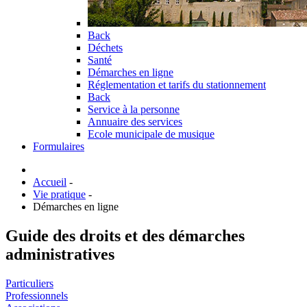
Back
Déchets
Santé
Démarches en ligne
Réglementation et tarifs du stationnement
Back
Service à la personne
Annuaire des services
Ecole municipale de musique
Formulaires
Accueil
-
Vie pratique
-
Démarches en ligne
Guide des droits et des démarches
administratives
Particuliers
Professionnels