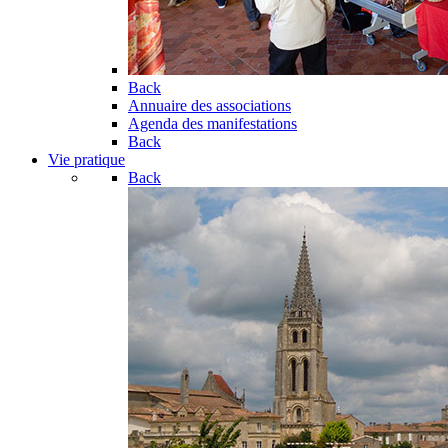
Back
Annuaire des associations
Agenda des manifestations
Back
Vie pratique
Back