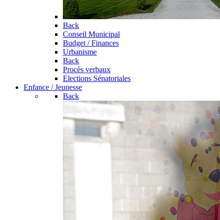
Back
Conseil Municipal
Budget / Finances
Urbanisme
Back
Procès verbaux
Elections Sénatoriales
Enfance / Jeunesse
Back