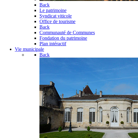
Back
Le patrimoine
Syndicat viticole
Office de tourisme
Back
Communauté de Communes
Fondation du patrimoine
Plan intéractif
Vie municipale
Back