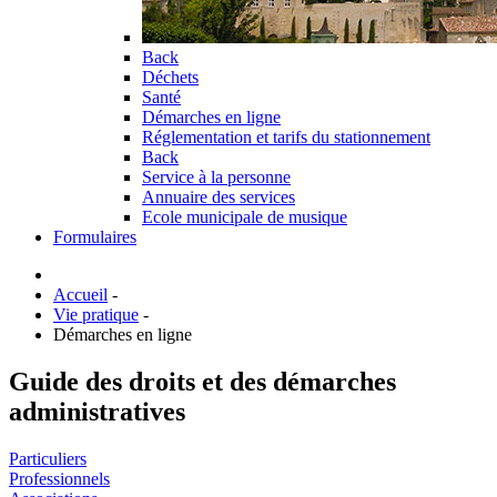
Back
Déchets
Santé
Démarches en ligne
Réglementation et tarifs du stationnement
Back
Service à la personne
Annuaire des services
Ecole municipale de musique
Formulaires
Accueil
-
Vie pratique
-
Démarches en ligne
Guide des droits et des démarches
administratives
Particuliers
Professionnels