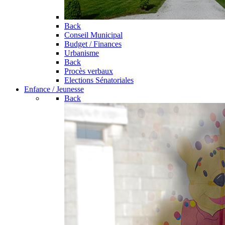
Back
Conseil Municipal
Budget / Finances
Urbanisme
Back
Procès verbaux
Elections Sénatoriales
Enfance / Jeunesse
Back