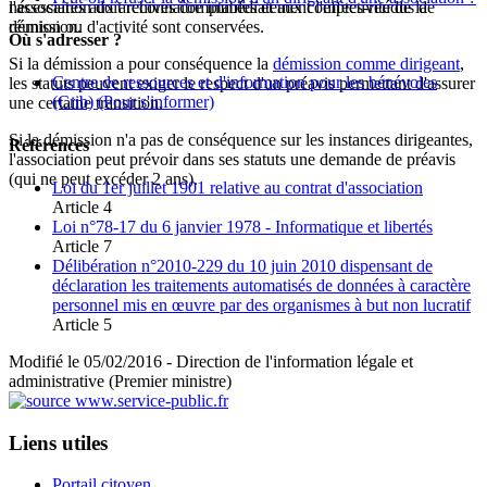
l'association doit reconnaître immédiatement l'effectivité de la
nécessaires aux archives comptables et aux comptes-rendus de
démission.
réunion ou d'activité sont conservées.
Où s'adresser ?
Si la démission a pour conséquence la
démission comme dirigeant
,
Centre de ressources et d'information pour les bénévoles
les statuts peuvent exiger le respect d'un préavis permettant d'assurer
(Crib)
(Pour s'informer)
une certaine transition.
Si la démission n'a pas de conséquence sur les instances dirigeantes,
Références
l'association peut prévoir dans ses statuts une demande de préavis
(qui ne peut excéder 2 ans).
Loi du 1er juillet 1901 relative au contrat d'association
Article 4
Loi n°78-17 du 6 janvier 1978 - Informatique et libertés
Article 7
Délibération n°2010-229 du 10 juin 2010 dispensant de
déclaration les traitements automatisés de données à caractère
personnel mis en œuvre par des organismes à but non lucratif
Article 5
Modifié le 05/02/2016 - Direction de l'information légale et
administrative (Premier ministre)
Liens utiles
Portail citoyen