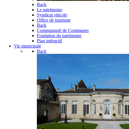
Back
Le patrimoine
Syndicat viticole
Office de tourisme
Back
Communauté de Communes
Fondation du patrimoine
Plan intéractif
Vie municipale
Back