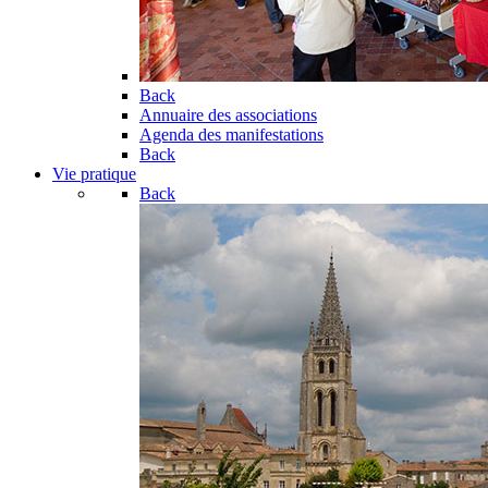
Back
Annuaire des associations
Agenda des manifestations
Back
Vie pratique
Back