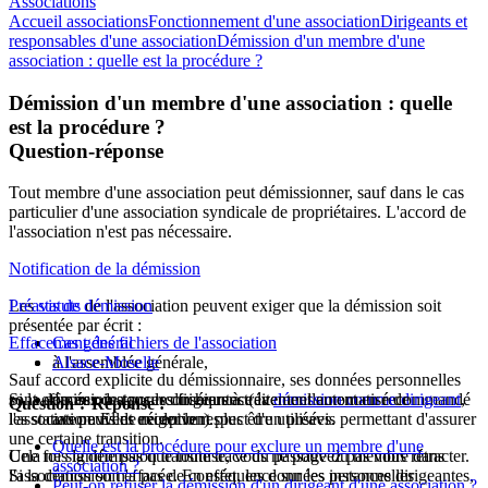
Associations
Accueil associations
Fonctionnement d'une association
Dirigeants et
responsables d'une association
Démission d'un membre d'une
association : quelle est la procédure ?
Démission d'un membre d'une association : quelle
est la procédure ?
Question-réponse
Tout membre d'une association peut démissionner, sauf dans le cas
particulier d'une association syndicale de propriétaires. L'accord de
l'association n'est pas nécessaire.
Notification de la démission
Les
Préavis de démission
statuts
de l'association peuvent exiger que la démission soit
présentée par écrit :
Effacement des fichiers de l'association
Cas général
à l'assemblée générale,
Alsace-Moselle
Sauf accord explicite du démissionnaire, ses données personnelles
Si la démission a pour conséquence la
sont effacées de tous les fichiers à traitement automatisé de
ou aux instances dirigeantes (éventuellement en recommandé
démission comme dirigeant
,
Question ? Réponse !
les statuts peuvent exiger le respect d'un préavis permettant d'assurer
l'association. Elles ne doivent plus être utilisées.
avec avis de réception).
une certaine transition.
Quelle est la procédure pour exclure un membre d'une
Une fois la démission transmise, vous ne pouvez pas vous rétracter.
Cela ne signifie pas que toute trace du passage du membre dans
association ?
Si la démission n'a pas de conséquence sur les instances dirigeantes,
l'association soit effacée. En effet, les données personnelles
Peut-on refuser la démission d'un dirigeant d'une association ?