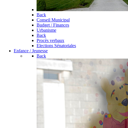
Back
Conseil Municipal
Budget / Finances
Urbanisme
Back
Procès verbaux
Elections Sénatoriales
Enfance / Jeunesse
Back