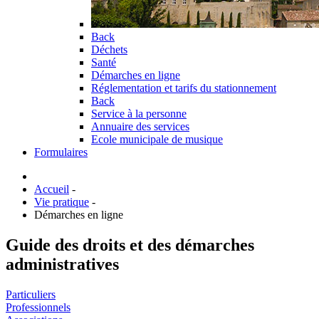
Back
Déchets
Santé
Démarches en ligne
Réglementation et tarifs du stationnement
Back
Service à la personne
Annuaire des services
Ecole municipale de musique
Formulaires
Accueil
-
Vie pratique
-
Démarches en ligne
Guide des droits et des démarches
administratives
Particuliers
Professionnels