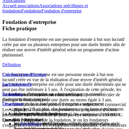
Associations
Accueil associations
Associations spécifiques et
fondations
Fondations
Fondation d'entreprise
Fondation d'entreprise
Fiche pratique
La fondation d'entreprise est une personne morale à but non lucratif
créée par une ou plusieurs entreprises pour une durée limitée afin de
réaliser une œuvre d'intérêt général selon un programme d'action
pluriannuel.
Définition
Une fondation d'entreprise est une personne morale à but non
Création et modification
lucratif créée en vue de la réalisation d'une œuvre d'intérêt général
La fondation d'entreprise est créée pour une durée déterminée qui ne
Fonctionnement
par :
peut pas être inférieure à 5 ans. À l'expiration de cette période, les
La fondation d'entreprise est administrée par un conseil
Ressources
fondateurs, ou certains d'entre eux seulement, peuvent décider de
des sociétés civiles ou commerciales ;
d'administration composé :
proroger la fondation pour une durée au moins égale à 3 ans.
Les ressources de la fondation d'entreprise comprennent :
Dissolution
des établissements publics à caractère industriel et commercial
pour les 2/3 au plus, des fondateurs ou de leurs représentants
Les statuts de la fondation comprennent un programme d'action
(Epic) ;
La fondation peut être dissoute :
les versements des fondateurs ;
et de représentants du personnel des entreprises fondatrices ;
pluriannuel dont le montant ne peut pas être inférieur à
150 000 €
.
des coopératives ;
Question ? Réponse !
Lors de la constitution de la fondation, le ou les fondateurs
les
par l'arrivée du terme prévu ;
subventions
de l’État, des collectivités territoriales et de
et pour 1/3 au moins de personnalités qualifiées dans ses
s'engagent à effectuer les versements correspondants. Les fondateurs
leurs établissements publics ;