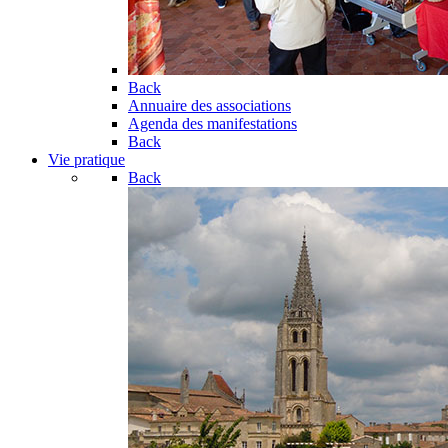
Back
Annuaire des associations
Agenda des manifestations
Back
Vie pratique
Back