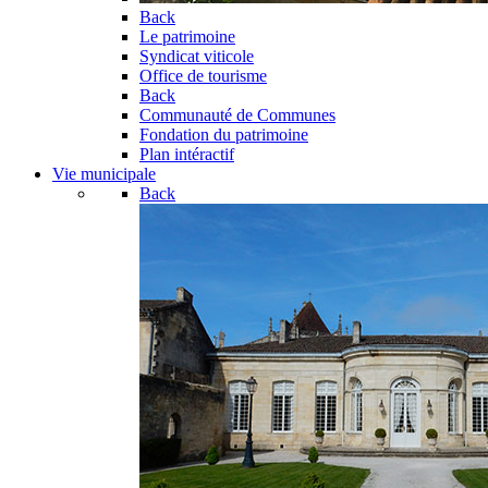
Back
Le patrimoine
Syndicat viticole
Office de tourisme
Back
Communauté de Communes
Fondation du patrimoine
Plan intéractif
Vie municipale
Back