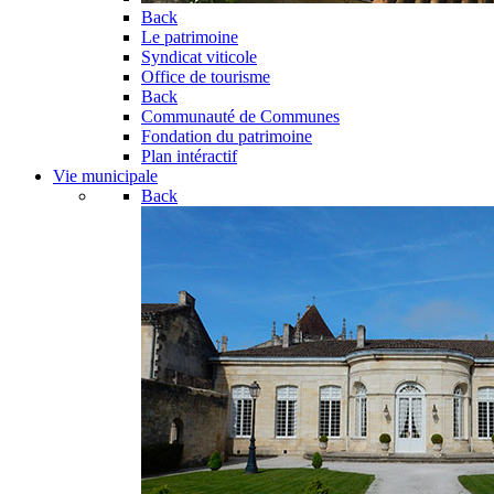
Back
Le patrimoine
Syndicat viticole
Office de tourisme
Back
Communauté de Communes
Fondation du patrimoine
Plan intéractif
Vie municipale
Back