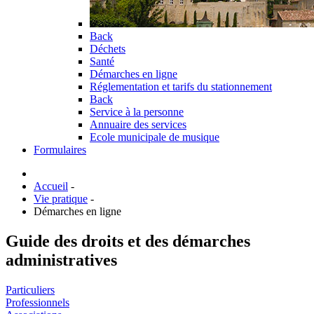
Back
Déchets
Santé
Démarches en ligne
Réglementation et tarifs du stationnement
Back
Service à la personne
Annuaire des services
Ecole municipale de musique
Formulaires
Accueil
-
Vie pratique
-
Démarches en ligne
Guide des droits et des démarches
administratives
Particuliers
Professionnels