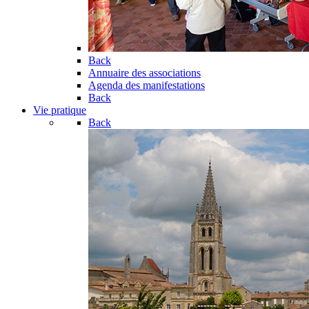
Back
Annuaire des associations
Agenda des manifestations
Back
Vie pratique
Back