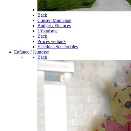
Back
Conseil Municipal
Budget / Finances
Urbanisme
Back
Procès verbaux
Elections Sénatoriales
Enfance / Jeunesse
Back