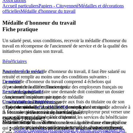
Associations
Accueil particuliers
Papiers - Citoyenneté
Médailles et décorations
officielles
Médaille d'honneur du travail
Médaille d'honneur du travail
Fiche pratique
Un salarié peut, sous conditions, recevoir la médaille d'honneur du
travail en récompense de l'ancienneté de service et de la qualité des
initiatives prises dans son travail.
Bénéficiaires
Pour obtenir la médaille d'honneur du travail, il faut être salarié ou
Ancienneté de service
retraité et remplir au moins une des conditions suivantes :
La médaille d'honneur du travail comprend 4 échelons qui
Demande
dépendent de la durée d'ancienneté.
avoir travaillé en France (pour des employeurs français ou
Le salarié souhaitant faire une demande doit constituer un dossier
Remise de la médaille
étrangers),
comprenant les pièces suivantes :
Ancienneté minimum par type de médaille
Une médaille est frappée et gravée aux frais du titulaire ou de son
Gratification de l'employeur
avoir travaillé à l'étranger :
employeur (en cas d'accord de ce dernier), par commande adressée à
Type de médaille
formulaire
cerfa n°11796*01
Ancienneté de service
rempli, daté et signé,
À l'occasion de la remise de la médaille, l'employeur peut verser une
la Monnaie de Paris ou à un fabricant privé.
pour une entreprise française,
somme d'argent destinée à récompenser les services du bénéficiaire
photocopie d'une pièce d’identité,
Question ? Réponse !
Médaille d'argent
20 ans
L'attribution de la médaille donne lieu à la délivrance d'un diplôme
de la médaille.
ou dans une succursale ou agence d'une entreprise ou
photocopies des certificats de travail de chaque employeur,
qui rappelle les services pour lesquels l'intéressé est récompensé.
d'un établissement dont le siège social est en France,
Quelles médailles récompensent le mérite professionnel des
Cette somme est souvent prévue par les conventions collectives ou