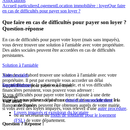
Associations
Accueil particuliers
Logement
Location immobilière : loyer
Que faire
en cas de difficultés pour payer son loyer ?
Que faire en cas de difficultés pour payer son loyer ?
Question-réponse
En cas de difficultés pour payer votre loyer (mais sans impayés),
vous devez trouver une solution à l'amiable avec votre propriétaire.
Des aides sociales peuvent être accordées en cas de difficultés
persistantes.
Solution à l'amiable
Vous devez d'abord trouver une solution à l'amiable avec votre
Aides sociales
propriétaire. Il peut par exemple vous accorder un délai
En cas d'échec de la solution à l'amiable, et si vos difficultés
Surendettement
supplémentaire pour payer votre loyer.
financières persistent, vous pouvez vous adresser :
Si vos difficultés pour payer votre loyer s'ajoute à une dette
Attention
impayée, vous pouvez déposer un
à un travailleur social d'un centre d'action sociale dont les
dossier de surendettement
à la
Voir aussi
Banque de France.
coordonnées peuvent être obtenues auprès de votre mairie,
si vous avez des loyers impayés, vous relevez d'une
autre procédure
.
Loyers impayés et expulsion du locataire
ou au secrétariat du
fonds de solidarité pour le logement
(FSL)
de votre département.
Question ? Réponse !