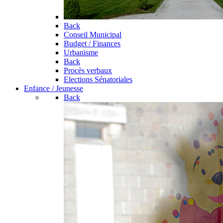
Back
Conseil Municipal
Budget / Finances
Urbanisme
Back
Procès verbaux
Elections Sénatoriales
Enfance / Jeunesse
Back