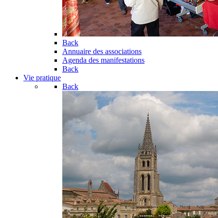
Back
Annuaire des associations
Agenda des manifestations
Back
Vie pratique
Back