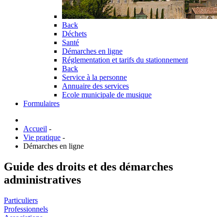
Back
Déchets
Santé
Démarches en ligne
Réglementation et tarifs du stationnement
Back
Service à la personne
Annuaire des services
Ecole municipale de musique
Formulaires
Accueil
-
Vie pratique
-
Démarches en ligne
Guide des droits et des démarches
administratives
Particuliers
Professionnels