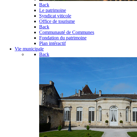
Back
Le patrimoine
Syndicat viticole
Office de tourisme
Back
Communauté de Communes
Fondation du patrimoine
Plan intéractif
Vie municipale
Back