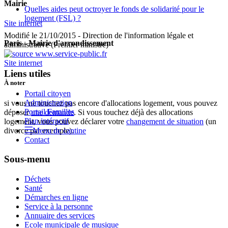
Mairie
Quelles aides peut octroyer le fonds de solidarité pour le
logement (FSL) ?
Site internet
Modifié le 21/10/2015 - Direction de l'information légale et
Paris - Mairie d'arrondissement
administrative (Premier ministre)
Site internet
Liens utiles
À noter
Portail citoyen
Administration
si vous ne touchez pas encore d'allocations logement, vous pouvez
Portail Familles
déposer
une demande
. Si vous touchez déjà des allocations
Plan intéractif
logement, vous pouvez déclarer votre
changement de situation
(un
divorce par exemple).
Menu de cantine
Contact
Sous-menu
Déchets
Santé
Démarches en ligne
Service à la personne
Annuaire des services
Ecole municipale de musique