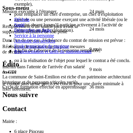
exemple),
Sous-menu
Mission exécutée à l'étranger
24 mois
pour remplacer un chef d'entreprise, un chef d'exploitation
agricole ou une personne exerçant une activité libérale (ou le
Déchets
conjoint absent lorsqu'il participe activement à l'activité de
Santé
Remplacement d'un salarié parti avant la
24 mois
l'entreprise ou de l'exploitation).
Démarches en ligne
suppression définitive de son poste
Service à la personne
Dans l'un de ces cas, l'échéance du contrat de mission est prévue :
Annuaire des services
Ecole municipale de musique
Réalisation de travaux urgents pour mesures
9 mois
à la fin de l'absence de la personne remplacée,
Réglementation et tarifs du stationnement
de sécurité
ou à la réalisation de l'objet pour lequel le contrat a été conclu.
Édito
Intérim dans l'attente de l'arrivée d'un salarié
9 mois
en CDI
À savoir
La commune de Saint-Emilion est riche d'un patrimoine architectural
historique et de paysages viticoles variés.
le contrat sans terme précis est conclu pour une durée minimale à
Cycle de formation effectué en apprentissage
36 mois
fixer librement.
Nous suivre
Contact
Mairie :
6 place Pioceau