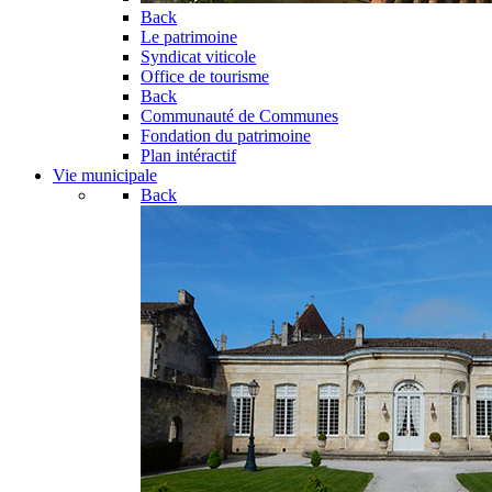
Back
Le patrimoine
Syndicat viticole
Office de tourisme
Back
Communauté de Communes
Fondation du patrimoine
Plan intéractif
Vie municipale
Back