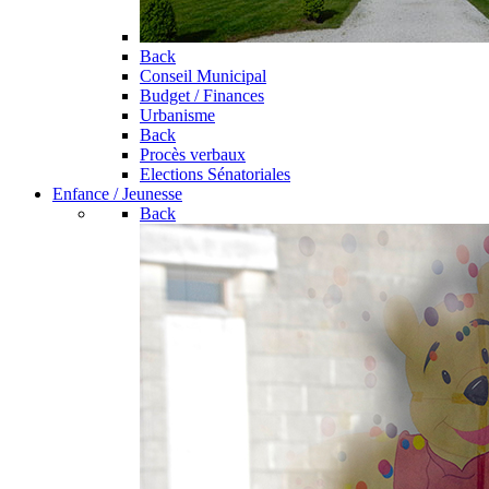
Back
Conseil Municipal
Budget / Finances
Urbanisme
Back
Procès verbaux
Elections Sénatoriales
Enfance / Jeunesse
Back