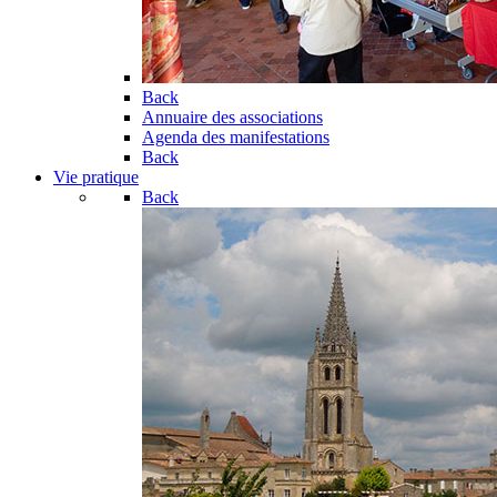
Back
Annuaire des associations
Agenda des manifestations
Back
Vie pratique
Back