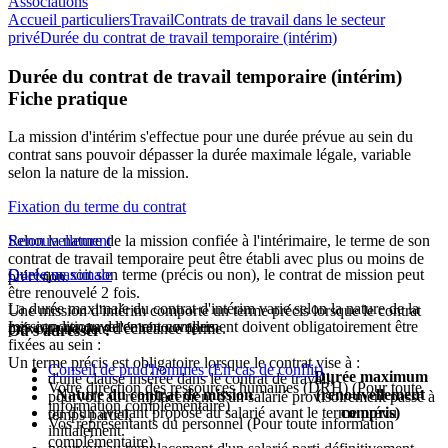
Associations
Accueil particuliers
Travail
Contrats de travail dans le secteur
privé
Durée du contrat de travail temporaire (intérim)
Durée du contrat de travail temporaire (intérim)
Fiche pratique
La mission d'intérim s'effectue pour une durée prévue au sein du
contrat sans pouvoir dépasser la durée maximale légale, variable
selon la nature de la mission.
Fixation du terme du contrat
Selon la nature de la mission confiée à l'intérimaire, le terme de son
Renouvellement
contrat de travail temporaire peut être établi avec plus ou moins de
Quel que soit son terme (précis ou non), le contrat de mission peut
Durée maximale
précision.
être renouvelé 2 fois.
La durée maximale du contrat d'intérim varie selon la nature de la
Une mission d'intérim comporte un terme précis lorsque le contrat
Les conditions de ce renouvellement doivent obligatoirement être
mission, renouvellement compris.
prévoit une date d'échéance ferme.
Où s'adresser ?
fixées au sein :
Un terme précis est obligatoire lorsque le contrat vise à :
Conseil de prud'hommes
(En cas de conflit)
Durée maximum
d'une clause insérée dans le contrat de travail,
Votre direction des ressources humaines (DRH)
(Pour toute
Nature du contrat de mission
(renouvellement
pourvoir au remplacement d'un salarié provisoirement passé à
information complémentaire)
ou d'un avenant proposé au salarié avant le terme prévu
compris)
temps partiel,
Vos représentants du personnel
(Pour toute information
initialement.
complémentaire)