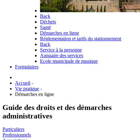
Back
Déchets
Santé
Démarches en ligne
Réglementation et tarifs du stationnement
Back
Service à la personne
Annuaire des services
Ecole municipale de musique
Formulaires
Accueil
-
Vie pratique
-
Démarches en ligne
Guide des droits et des démarches
administratives
Particuliers
Professionnels