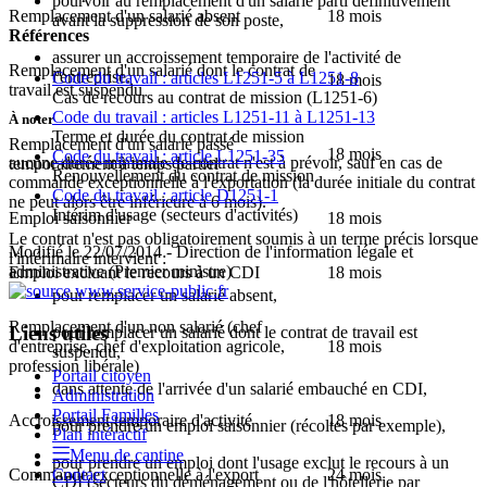
pourvoir au remplacement d'un salarié parti définitivement
Remplacement d'un salarié absent
18 mois
avant la suppression de son poste,
Références
assurer un accroissement temporaire de l'activité de
Remplacement d'un salarié dont le contrat de
l'entreprise.
Code du travail : articles L1251-5 à L1251-8
18 mois
travail est suspendu
Cas de recours au contrat de mission (L1251-6)
Code du travail : articles L1251-11 à L1251-13
À noter
Terme et durée du contrat de mission
Remplacement d'un salarié passé
18 mois
Code du travail : article L1251-35
aucune durée minimale de contrat n'est à prévoir, sauf en cas de
temporairement à temps partiel
Renouvellement du contrat de mission
commande exceptionnelle à l'exportation (la durée initiale du contrat
Code du travail : article D1251-1
ne peut alors être inférieure à 6 mois).
Intérim d'usage (secteurs d'activités)
Emploi saisonnier
18 mois
Le contrat n'est pas obligatoirement soumis à un terme précis lorsque
Modifié le 22/07/2014 - Direction de l'information légale et
l'intérimaire intervient :
administrative (Premier ministre)
Emploi excluant le recours à un CDI
18 mois
pour remplacer un salarié absent,
Remplacement d'un non salarié (chef
Liens utiles
pour remplacer un salarié dont le contrat de travail est
d'entreprise, chef d'exploitation agricole,
18 mois
suspendu,
profession libérale)
Portail citoyen
dans attente de l'arrivée d'un salarié embauché en CDI,
Administration
Portail Familles
Accroissement temporaire d'activité
18 mois
pour prendre un emploi saisonnier (récoltes par exemple),
Plan intéractif
Menu de cantine
pour prendre un emploi dont l'usage exclut le recours à un
Contact
Commande exceptionnelle à l'export
24 mois
CDI (secteurs du déménagement ou de l'hôtellerie par