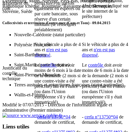
l'ordre auquel l'établir,
Luxembourg, Malte, Norvège, Pays-Bas, Pologne, Portugal,
Règlement du
préfecture) ou parfois
généralement indiqué sur
République tchèque, Roumanie, Royaume-Uni, Slovaquie,
coût
également en espèces ou
le site internet de la
Slovénie, Suède
par carte bancaire, sous
préfecture)
réserve d'un certain
Collectivités et territoires d'outre-mer (Com et Tom)
- 09.04.2015
montant (se renseigner
préalablement)
Nouvelle-Calédonie (statut particulier)
Si le véhicule a plus de 4
Si le véhicule a plus de 4
Polynésie Française
ans et
n'en est pas
ans et
n'en est pas
Saint-Barthélemy
dispensé
.
dispensé
.
Saint-Martin (partie française)
Le
contrôle
doit avoir
Le
contrôle
doit avoir
Justificatif du
moins de 6 mois à la date
moins de 6 mois à la date
contrôle
Saint-Pierre-et-Miquelon
de la demande (2 mois si
de la demande (2 mois si
technique
une
contre-visite
a été
une
contre-visite
a été
Terres australes et antarctiques françaises (statut particulier)
prescrite) fait en France
prescrite) fait en France
(ou dans l'Union
(ou dans l'Union
Wallis-et-Futuna
européenne s'il y était
européenne s'il y était
immatriculé).
immatriculé).
Modifié le 07/07/2015 - Direction de l'information légale et
administrative (Premier ministre)
-
cerfa n°13750*04
de
-
cerfa n°13750*04
de
demande de certificat,
demande de certificat,
Liens utiles