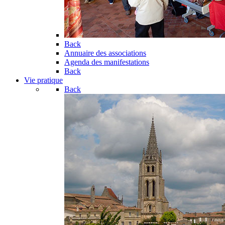
Back
Annuaire des associations
Agenda des manifestations
Back
Vie pratique
Back