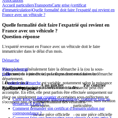
Associations
Accueil particuliers
Transports
Carte grise (certificat
d'immatriculation)
Quelle formalité doit faire l'expatrié qui revient en
France avec un véhicule ?
Quelle formalité doit faire l'expatrié qui revient en
France avec un véhicule ?
Question-réponse
L'expatrié revenant en France avec un véhicule doit le faire
immatriculer dans le délai d'un mois.
Démarche
Vous pouvez généralement faire la démarche à la (ou la sous-
Pièces à fournir
préfecture) de votre choix, pas nécessairement dans votre
Coût
Documents à joindre selon la façon dont vous faites la démarche
département.
Le
Documents à
coût de la démarche
est variable, notamment selon la puissance
À un guichet
Par courrier
Vérifiez auparavant
du véhicule et la région où vous vous installez.
fournir
sur son comment la démarche peut être
Question ? Réponse !
accomplie. En effet, elle peut parfois être effectuée uniquement sur
place ou simplement
par courrier
et certaines sous-préfectures ne
Carte grise (certificat d'immatriculation) : comment faire sa
- L'original, sans mention
- L'original, sans mention
s'occupent plus de l'immatriculation des véhicules.
démarche à Paris ?
particulière,
particulière,
Comment demander son certificat d'immatriculation par
correspondance ?
- ou une pièce officielle
- ou une pièce officielle
Comment faire une procuration pour obtenir sa carte grise ?