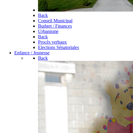
Back
Conseil Municipal
Budget / Finances
Urbanisme
Back
Procès verbaux
Elections Sénatoriales
Enfance / Jeunesse
Back