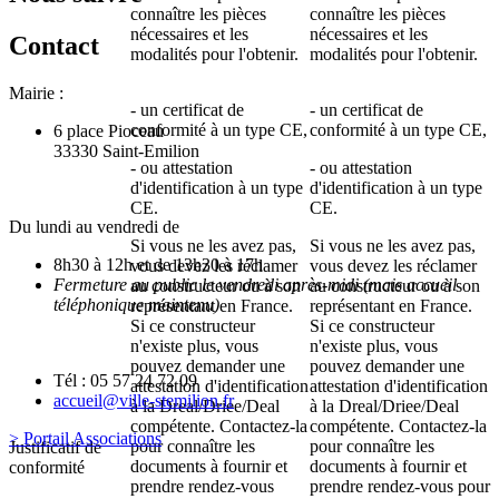
connaître les pièces
connaître les pièces
nécessaires et les
nécessaires et les
Contact
modalités pour l'obtenir.
modalités pour l'obtenir.
Mairie :
- un
certificat de
- un
certificat de
conformité à un type CE
,
conformité à un type CE
,
6 place Pioceau
33330 Saint-Emilion
- ou
attestation
- ou
attestation
d'identification à un type
d'identification à un type
CE
.
CE
.
Du lundi au vendredi de
Si vous ne les avez pas,
Si vous ne les avez pas,
8h30 à 12h et de 13h30 à 17h
vous devez les réclamer
vous devez les réclamer
Fermeture au public le vendredi après-midi (mais accueil
au constructeur ou à son
au constructeur ou à son
téléphonique maintenu)
représentant en France.
représentant en France.
Si ce constructeur
Si ce constructeur
n'existe plus, vous
n'existe plus, vous
pouvez demander une
pouvez demander une
Tél : 05 57 24 72 09
attestation d'identification
attestation d'identification
accueil@ville-stemilion.fr
à la Dreal/Driee/Deal
à la Dreal/Driee/Deal
compétente. Contactez-la
compétente. Contactez-la
> Portail Associations
pour connaître les
pour connaître les
Justificatif de
documents à fournir et
documents à fournir et
conformité
prendre rendez-vous
prendre rendez-vous pour