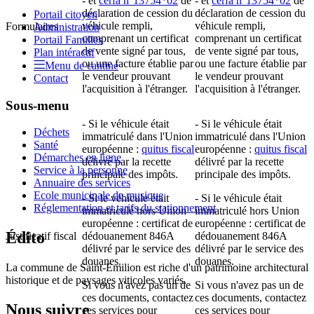
- et
cerfa n°13754*02
de
- et
cerfa n°13754*02
de
déclaration de cession du
déclaration de cession du
Portail citoyen
véhicule rempli,
véhicule rempli,
Formulaires
Administration
comprenant un certificat
comprenant un certificat
Portail Familles
de vente signé par tous,
de vente signé par tous,
Plan intéractif
ou une facture établie par
ou une facture établie par
Menu de cantine
le vendeur prouvant
le vendeur prouvant
Contact
l'acquisition à l'étranger.
l'acquisition à l'étranger.
Sous-menu
- Si le véhicule était
- Si le véhicule était
Déchets
immatriculé dans l'Union
immatriculé dans l'Union
Santé
européenne :
quitus fiscal
européenne :
quitus fiscal
Démarches en ligne
délivré par la recette
délivré par la recette
Service à la personne
principale des impôts.
principale des impôts.
Annuaire des services
Ecole municipale de musique
- Si le véhicule était
- Si le véhicule était
Réglementation et tarifs du stationnement
immatriculé hors Union
immatriculé hors Union
européenne : certificat de
européenne : certificat de
Édito
Justificatif fiscal
dédouanement 846A
dédouanement 846A
délivré par le service des
délivré par le service des
douanes.
douanes.
La commune de Saint-Emilion est riche d'un patrimoine architectural
historique et de paysages viticoles variés.
Si vous n'avez pas un de
Si vous n'avez pas un de
ces documents, contactez
ces documents, contactez
Nous suivre
ces services pour
ces services pour