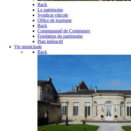
Back
Le patrimoine
Syndicat viticole
Office de tourisme
Back
Communauté de Communes
Fondation du patrimoine
Plan intéractif
Vie municipale
Back