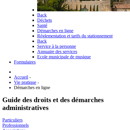
Back
Déchets
Santé
Démarches en ligne
Réglementation et tarifs du stationnement
Back
Service à la personne
Annuaire des services
Ecole municipale de musique
Formulaires
Accueil
-
Vie pratique
-
Démarches en ligne
Guide des droits et des démarches
administratives
Particuliers
Professionnels