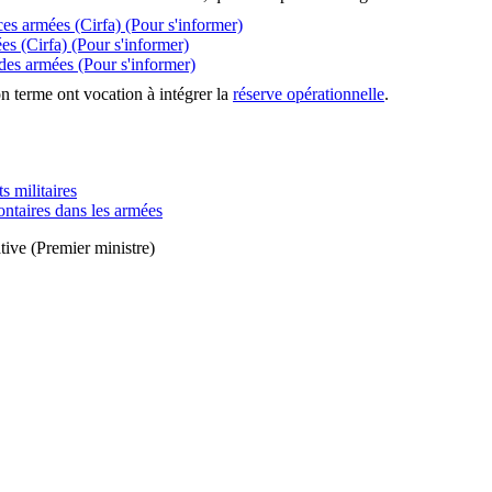
ces armées (Cirfa)
(Pour s'informer)
es (Cirfa)
(Pour s'informer)
 des armées
(Pour s'informer)
n terme ont vocation à intégrer la
réserve opérationnelle
.
s militaires
lontaires dans les armées
tive (Premier ministre)