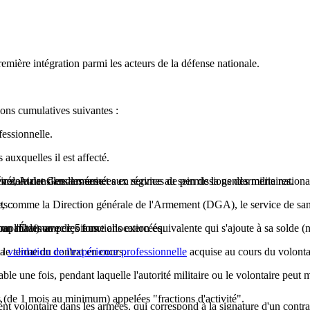
emière intégration parmi les acteurs de la défense nationale.
ions cumulatives suivantes :
essionnelle.
auxquelles il est affecté.
rine, Air et Gendarmerie.
nérale dans les armées et aux régimes de permissions des militaires.
le volontaire dans les armées en service au sein de la gendarmerie nationa
ense, comme la Direction générale de l'Armement (DGA), le service de san
ts :
c un maximum de 5 ans.
 par l'État) ou perçoit une allocation équivalente qui s'ajoute à sa solde 
mpatibles avec les fonctions exercées.
le terme du contrat en cours.
la
validation de l'expérience professionnelle
acquise au cours du volontar
e une fois, pendant laquelle l'autorité militaire ou le volontaire peut m
es (de 1 mois au minimum) appelées "fractions d'activité".
,
nt volontaire dans les armées, qui correspond à la signature d'un contra