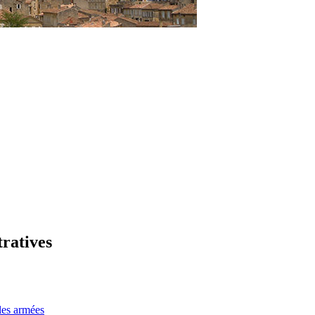
tratives
les armées