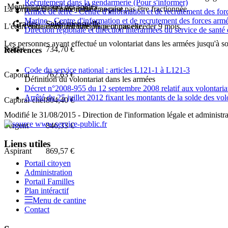
Recrutement dans la gendarmerie
(Pour s'informer)
Montant mensuel des soldes
La formation militaire initiale ne peut pas être fractionnée.
perte de la nationalité française,
Armée de terre - Centre d'information et de recrutement des for
Marine - Centre d'information et de recrutement des forces armé
Grades
Solde mensuelle
L'écart entre deux fractions ne peut pas excéder 9 mois.
condamnation à une peine criminelle.
Direction régionale et direction interarmées du service de santé
Les personnes ayant effectué un volontariat dans les armées jusqu'à so
Soldat
734,70 €
Références
Code du service national : articles L121-1 à L121-3
Caporal
762,63 €
Définition du volontariat dans les armées
Décret n°2008-955 du 12 septembre 2008 relatif aux volontariat
Arrêté du 25 juillet 2012 fixant les montants de la solde des vo
Caporal-chef
804,40 €
Modifié le 31/08/2015 - Direction de l'information légale et administra
Sergent
846,33 €
Liens utiles
Aspirant
869,57 €
Portail citoyen
Administration
Portail Familles
Plan intéractif
Menu de cantine
Contact