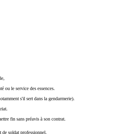
le,
té ou le service des essences.
(notamment s'il sert dans la gendarmerie).
iat.
ettre fin sans préavis à son contrat.
t de soldat professionnel.