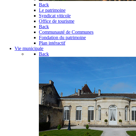
Back
Le patrimoine
Syndicat viticole
Office de tourisme
Back
Communauté de Communes
Fondation du patrimoine
Plan intéractif
Vie municipale
Back