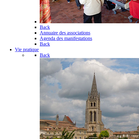
Back
Annuaire des associations
Agenda des manifestations
Back
Vie pratique
Back