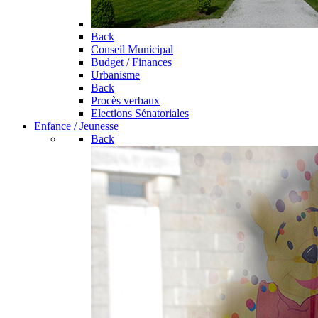
Back
Conseil Municipal
Budget / Finances
Urbanisme
Back
Procès verbaux
Elections Sénatoriales
Enfance / Jeunesse
Back