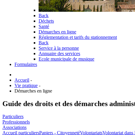
Back
Déchets
Santé
Démarches en ligne
Réglementation et tarifs du stationnement
Back
Service à la personne
Annuaire des services
Ecole municipale de musique
Formulaires
Accueil
-
Vie pratique
-
Démarches en ligne
Guide des droits et des démarches adminis
Particuliers
Professionnels
Associations
Accueil particuliers
Papiers - Citoyenneté
Volontariats
Volontariat dans 