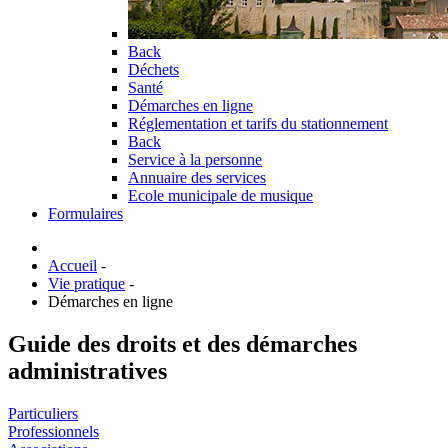
Back
Déchets
Santé
Démarches en ligne
Réglementation et tarifs du stationnement
Back
Service à la personne
Annuaire des services
Ecole municipale de musique
Formulaires
Accueil
-
Vie pratique
-
Démarches en ligne
Guide des droits et des démarches
administratives
Particuliers
Professionnels