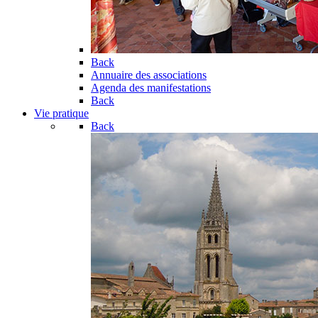
Back
Annuaire des associations
Agenda des manifestations
Back
Vie pratique
Back