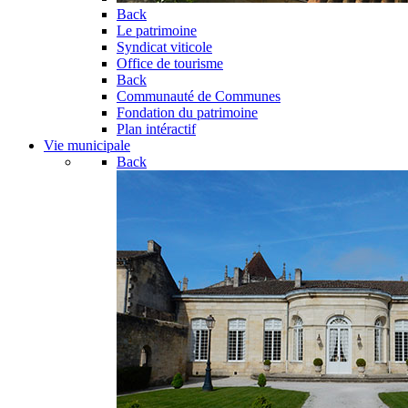
Back
Le patrimoine
Syndicat viticole
Office de tourisme
Back
Communauté de Communes
Fondation du patrimoine
Plan intéractif
Vie municipale
Back