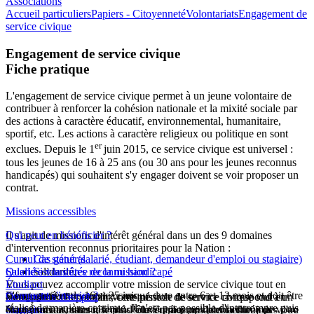
Associations
Accueil particuliers
Papiers - Citoyenneté
Volontariats
Engagement de
service civique
Engagement de service civique
Fiche pratique
L'engagement de service civique permet à un jeune volontaire de
contribuer à renforcer la cohésion nationale et la mixité sociale par
des actions à caractère éducatif, environnemental, humanitaire,
sportif, etc. Les actions à caractère religieux ou politique en sont
er
exclues. Depuis le 1
juin 2015, ce service civique est universel :
tous les jeunes de 16 à 25 ans (ou 30 ans pour les jeunes reconnus
handicapés) qui souhaitent s'y engager doivent se voir proposer un
contrat.
Missions accessibles
Il s'agit de missions d'intérêt général dans un des 9 domaines
Qui peut en bénéficier ?
d'intervention reconnus prioritaires pour la Nation :
Cumul de statut (salarié, étudiant, demandeur d'emploi ou stagiaire)
Cas général
Salarié
Quelle est la durée de la mission ?
solidarité,
Si vous êtes reconnu handicapé
Vous pouvez accomplir votre mission de service civique tout en
Étudiant
Il faut avoir entre 16 et 25 ans.
L'engagement de service civique dure entre 6 et 12 mois et doit être
Comment s'inscrire ?
santé,
étant salarié. Cependant, cette période de service correspond à un
Vous pouvez accomplir votre mission de service civique tout en
Demandeur d'emploi
réalisé de manière continue. Il n'est pas possible d'interrompre puis
engagement soutenu, le plus souvent à temps plein et toujours d'au
étant étudiant, sous réserve d’être en mesure de concilier vos
Vous pouvez rester inscrit à Pôle Emploi pendant la durée de votre
Stagiaire