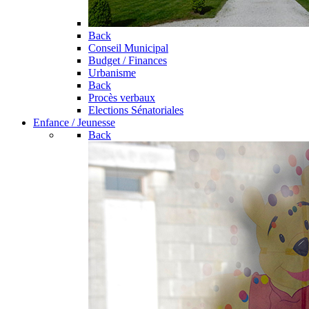
Back
Conseil Municipal
Budget / Finances
Urbanisme
Back
Procès verbaux
Elections Sénatoriales
Enfance / Jeunesse
Back